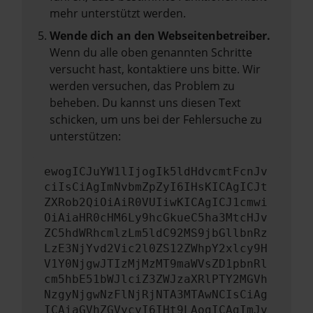
mehr unterstützt werden.
Wende dich an den Webseitenbetreiber.
Wenn du alle oben genannten Schritte
versucht hast, kontaktiere uns bitte. Wir
werden versuchen, das Problem zu
beheben. Du kannst uns diesen Text
schicken, um uns bei der Fehlersuche zu
unterstützen:
ewogICJuYW1lIjogIk5ldHdvcmtFcnJv
ciIsCiAgImNvbmZpZyI6IHsKICAgICJt
ZXRob2QiOiAiR0VUIiwKICAgICJ1cmwi
OiAiaHR0cHM6Ly9hcGkueC5ha3MtcHJv
ZC5hdWRhcmlzLm5ldC92MS9jbGllbnRz
LzE3NjYvd2Vic2l0ZS12ZWhpY2xlcy9H
V1Y0NjgwJTIzMjMzMT9maWVsZD1pbnRl
cm5hbE51bWJlciZ3ZWJzaXRlPTY2MGVh
NzgyNjgwNzFlNjRjNTA3MTAwNCIsCiAg
ICAiaGVhZGVycyI6IHt9LAogICAgImJv