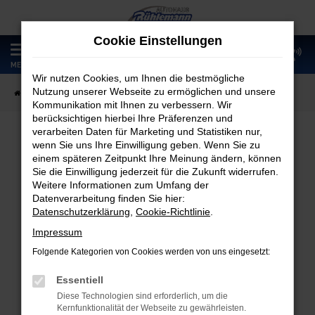
Zum
Hauptinhalt
Cookie Einstellungen
springen
0
MENÜ
Wir nutzen Cookies, um Ihnen die bestmögliche
Nutzung unserer Webseite zu ermöglichen und unsere
Startseite
Fahrzeugangebote
Fahrzeugmarkt
Kommunikation mit Ihnen zu verbessern. Wir
berücksichtigen hierbei Ihre Präferenzen und
verarbeiten Daten für Marketing und Statistiken nur,
wenn Sie uns Ihre Einwilligung geben. Wenn Sie zu
Fahrzeugmarkt
einem späteren Zeitpunkt Ihre Meinung ändern, können
Sie die Einwilligung jederzeit für die Zukunft widerrufen.
Weitere Informationen zum Umfang der
Datenverarbeitung finden Sie hier:
Datenschutzerklärung
,
Cookie-Richtlinie
.
Fehler: Network Error
Impressum
Folgende Kategorien von Cookies werden von uns eingesetzt:
Beim Laden ist ein Fehler aufgetreten.
Hier sind ein paar Tipps, die dir helfen können:
Essentiell
Diese Technologien sind erforderlich, um die
Überprüfe deine Firewall und deine
Kernfunktionalität der Webseite zu gewährleisten.