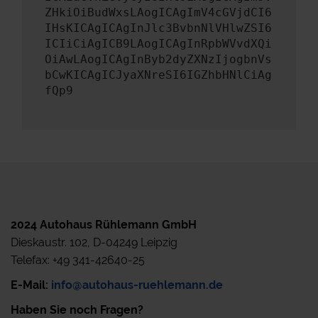
ZHkiOiBudWxsLAogICAgImV4cGVjdCI6
IHsKICAgICAgInJlc3BvbnNlVHlwZSI6
ICIiCiAgICB9LAogICAgInRpbWVvdXQi
OiAwLAogICAgInByb2dyZXNzIjogbnVs
bCwKICAgICJyaXNreSI6IGZhbHNlCiAg
fQp9
2024 Autohaus Rühlemann GmbH
Dieskaustr. 102, D-04249 Leipzig
Telefax: +49 341-42640-25
E-Mail:
info@autohaus-ruehlemann.de
Haben Sie noch Fragen?