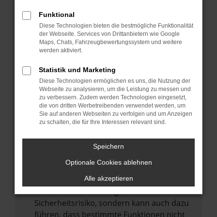
Internetverbindung.
Funktional
Laden andere Webseiten, zum Beispiel
Diese Technologien bieten die bestmögliche Funktionalität
deine Suchmaschine?
der Webseite. Services von Drittanbietern wie Google
Prüfe deine Browsererweiterungen.
Maps, Chats, Fahrzeugbewertungssystem und weitere
werden aktiviert.
Manche Erweiterungen, wie Werbeblocker,
können das Laden bestimmter Seiten
Statistik und Marketing
verhindern. Funktioniert die Seite in einem
Diese Technologien ermöglichen es uns, die Nutzung der
anderen Browser oder in einem privaten
Webseite zu analysieren, um die Leistung zu messen und
zu verbessern. Zudem werden Technologien eingesetzt,
Fenster?
die von dritten Werbetreibenden verwendet werden, um
Sie auf anderen Webseiten zu verfolgen und um Anzeigen
Starte dein Gerät neu.
zu schalten, die für Ihre Interessen relevant sind.
Das kann manchmal helfen,
vorübergehende Probleme zu beheben.
Speichern
Stelle sicher, dass dein Browser und dein
Optionale Cookies ablehnen
Betriebssystem auf dem neuesten Stand
sind.
Alle akzeptieren
Veraltete Software birgt nicht nur ein
Sicherheitsrisiko, sondern kann auch dazu
führen, dass bestimmte Funktionen nicht