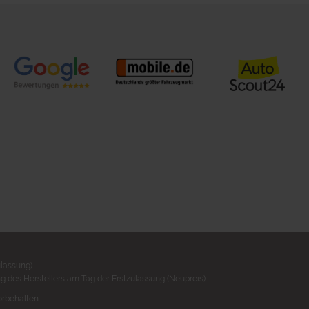
lassung).
 des Herstellers am Tag der Erstzulassung (Neupreis).
orbehalten.