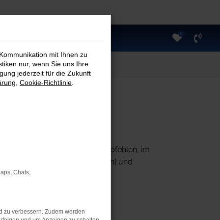
0
 Kommunikation mit Ihnen zu
stiken nur, wenn Sie uns Ihre
ung jederzeit für die Zukunft
ärung
,
Cookie-Richtlinie
.
en
n der Verfügbarkeit ab. Wir empfehlen, im
ilft Ihnen gerne bei der Auswahl und
Maps, Chats,
nd zu verbessern. Zudem werden