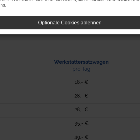
on dritten Werbetreibenden verwendet werden, um Sie auf anderen Webseiten zu ve
ind.
der Preise für unsere Werkstattersatz- oder M
(Reservierung je nach Verfügbarkeit)
Optionale Cookies ablehnen
Werkstattersatzwagen
pro Tag
18,- €
28,- €
28,- €
35,- €
49,- €