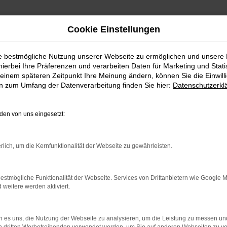
Cookie Einstellungen
ie bestmögliche Nutzung unserer Webseite zu ermöglichen und unsere
hierbei Ihre Präferenzen und verarbeiten Daten für Marketing und Stati
einem späteren Zeitpunkt Ihre Meinung ändern, können Sie die Einwillig
en zum Umfang der Datenverarbeitung finden Sie hier:
Datenschutzerkl
erkstattersatz- & Mietwag
en von uns eingesetzt:
rlich, um die Kernfunktionalität der Webseite zu gewährleisten.
ung, jedoch ist eine Reservierung erforderlich und hängt vo
n, dass Sie das gewünschte Fahrzeug erhalten. Unser Team h
estmögliche Funktionalität der Webseite. Services von Drittanbietern wie Google 
Beantwortung Ihrer Fragen zur Buchung!
eitere werden aktiviert.
Jetzt anfragen
 es uns, die Nutzung der Webseite zu analysieren, um die Leistung zu messen u