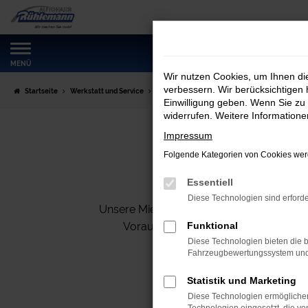
Zum
Hauptinhalt
springen
MENÜ
Wir nutzen Cookies, um Ihnen d
verbessern. Wir berücksichtigen 
Startseite
Werkstatt und Service
Miet- & Ersatzwagen
Einwilligung geben. Wenn Sie zu 
widerrufen. Weitere Information
Impressum
W
Folgende Kategorien von Cookies werd
Essentiell
Diese Technologien sind erforde
Unsere Mietwagen stehen Ihnen zur Verfüg
Voraus zu buchen, um sicherzustelle
Funktional
Diese Technologien bieten die b
Fahrzeugbewertungssystem und w
Statistik und Marketing
Diese Technologien ermöglichen