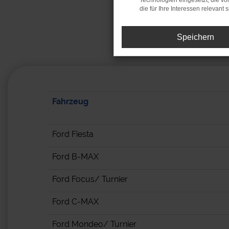
Technologien eingesetzt, die v
die für Ihre Interessen relevant s
Auszug 
Speichern
Fahrzeug
Ford Fiesta
Ford B-MAX
Ford Focus/ Turnier
Ford C-MAX
Ford Mondeo/ Turnier