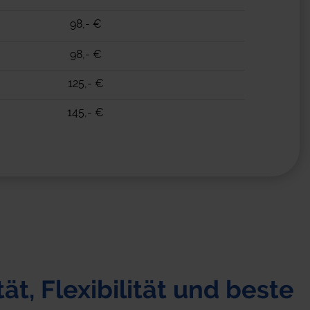
98,- €
0,25 €
98,- €
0,25 €
125,- €
0,25 €
145,- €
0,23 €
ät, Flexibilität und beste