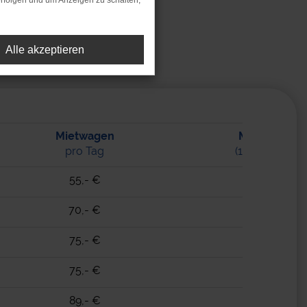
rfolgen und um Anzeigen zu schalten,
ietwagen
Alle akzeptieren
Mietwagen
Mehrkilomet
pro Tag
(100km/Tag ink
55,- €
0,15 €
70,- €
0,15 €
75,- €
0,20 €
75,- €
0,20 €
89,- €
0,25 €