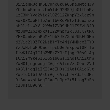
OiAiaHR0cHM6Ly9hcGkueC5ha3MtcHJv
ZC5hdWRhcmlzLm5ldC92MS9jbGllbnRz
LzE3NjYvd2Vic2l0ZS12ZWhpY2xlcz9m
aWx0ZXJbMF1bZmllbGRdPWlzT3duJmZp
bHRlclswXVt2YWx1ZV09dHJ1ZSZzb3J0
WzBdW2ZpZWxkXT12ZWhpY2xlQ3JlYXRl
ZEF0JnNvcnRbMF1bb3JkZXJdPURFU0Mm
d2Vic2l0ZT02NjBlYTc4MjY4MDcxZTY0
YzUwNzEwMDQmc2tpcD0wJmxpbWl0PTIw
IiwKICAgICJoZWFkZXJzIjoge30sCiAg
ICAiYm9keSI6IG51bGwsCiAgICAiZXhw
ZWN0IjogewogICAgICAicmVzcG9uc2VU
eXBlIjogIiIKICAgIH0sCiAgICAidGlt
ZW91dCI6IDAsCiAgICAicHJvZ3Jlc3Mi
OiBudWxsLAogICAgInJpc2t5IjogZmFs
c2UKICB9Cn0=