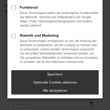
Sie das Formular ausfüllen, desto präziser kann unser
Funktional
Angebot sein.
Diese Technologien bieten die bestmögliche Funktionalität
der Webseite. Services von Drittanbietern wie Google
Maps, Chats, Fahrzeugbewertungssystem und weitere
werden aktiviert.
Statistik und Marketing
Fahrzeugdaten
Diese Technologien ermöglichen es uns, die Nutzung der
Webseite zu analysieren, um die Leistung zu messen und
Hersteller
zu verbessern. Zudem werden Technologien eingesetzt,
*
die von dritten Werbetreibenden verwendet werden, um
Sie auf anderen Webseiten zu verfolgen und um Anzeigen
zu schalten, die für Ihre Interessen relevant sind.
Modell
*
Speichern
Optionale Cookies ablehnen
Alle akzeptieren
Erstzulassung
*