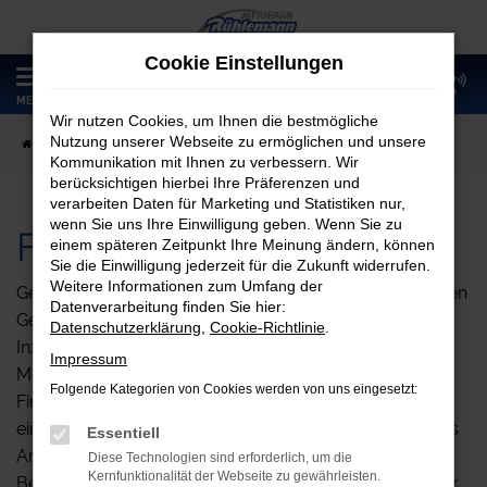
Zum
Hauptinhalt
Cookie Einstellungen
springen
0
MENÜ
Wir nutzen Cookies, um Ihnen die bestmögliche
Nutzung unserer Webseite zu ermöglichen und unsere
Startseite
Fahrzeugangebote
Fahrzeugankauf
Kommunikation mit Ihnen zu verbessern. Wir
berücksichtigen hierbei Ihre Präferenzen und
verarbeiten Daten für Marketing und Statistiken nur,
wenn Sie uns Ihre Einwilligung geben. Wenn Sie zu
Fahrzeugankauf
einem späteren Zeitpunkt Ihre Meinung ändern, können
Sie die Einwilligung jederzeit für die Zukunft widerrufen.
Weitere Informationen zum Umfang der
Gerne erstellen wir Ihnen kostenlos ein Angebot für Ihren
Datenverarbeitung finden Sie hier:
Gebrauchtwagen, wenn Sie das nachfolgende
Datenschutzerklärung
,
Cookie-Richtlinie
.
Inzahlungnahme-Formular ausfüllen. Sie haben die
Impressum
Möglichkeit, Ihr Fahrzeug als Anzahlung bei einer
Folgende Kategorien von Cookies werden von uns eingesetzt:
Finanzierung oder beim Kauf eines Fahrzeugs bei uns
einzubringen. Wir bitten um Ihr Verständnis, dass dieses
Essentiell
Angebot unverbindlich ist und von einer persönlichen
Diese Technologien sind erforderlich, um die
Kernfunktionalität der Webseite zu gewährleisten.
Begutachtung des Fahrzeugs abhängt. Je vollständiger