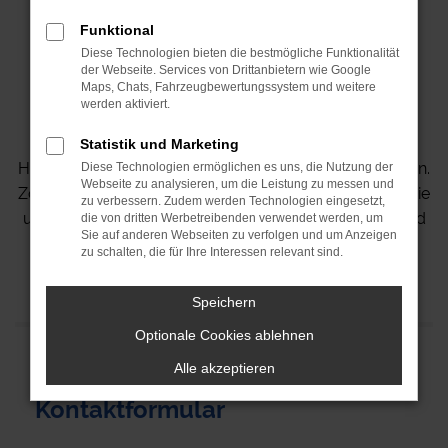
Funktional
Diese Technologien bieten die bestmögliche Funktionalität
der Webseite. Services von Drittanbietern wie Google
Maps, Chats, Fahrzeugbewertungssystem und weitere
werden aktiviert.
Statistik und Marketing
Hier finden Sie unsere Kontaktdaten und Öffnungszeiten.
Diese Technologien ermöglichen es uns, die Nutzung der
Webseite zu analysieren, um die Leistung zu messen und
Zögern Sie nicht, uns zu kontaktieren oder besuchen Sie
zu verbessern. Zudem werden Technologien eingesetzt,
uns vor Ort. Wir freuen uns darauf, Ihnen zu helfen und
die von dritten Werbetreibenden verwendet werden, um
Sie auf anderen Webseiten zu verfolgen und um Anzeigen
stehen Ihnen für Fragen jederzeit zur Verfügung!
zu schalten, die für Ihre Interessen relevant sind.
Speichern
Optionale Cookies ablehnen
Alle akzeptieren
Kontaktformular