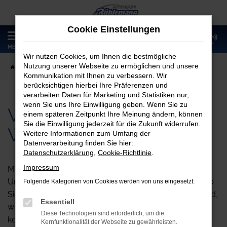
Zum
Hauptinhalt
Cookie Einstellungen
springen
0
MENÜ
Wir nutzen Cookies, um Ihnen die bestmögliche
Nutzung unserer Webseite zu ermöglichen und unsere
Startseite
Wohnwagenvermietung
Kommunikation mit Ihnen zu verbessern. Wir
berücksichtigen hierbei Ihre Präferenzen und
verarbeiten Daten für Marketing und Statistiken nur,
wenn Sie uns Ihre Einwilligung geben. Wenn Sie zu
Vermietung von
einem späteren Zeitpunkt Ihre Meinung ändern, können
Sie die Einwilligung jederzeit für die Zukunft widerrufen.
Wohnwagen
Weitere Informationen zum Umfang der
Datenverarbeitung finden Sie hier:
Datenschutzerklärung
,
Cookie-Richtlinie
.
Impressum
Mieten Sie bei uns ein Wohnmobil für Ihren nächsten
Urlaub und erleben Sie unvergessliche Reisen! Egal, ob
Folgende Kategorien von Cookies werden von uns eingesetzt:
Sie zu zweit oder mit der ganzen Familie unterwegs sind,
Essentiell
wir bieten eine breite Auswahl an modernen und
Diese Technologien sind erforderlich, um die
komfortablen Wohnmobilen, die perfekt auf Ihre
Kernfunktionalität der Webseite zu gewährleisten.