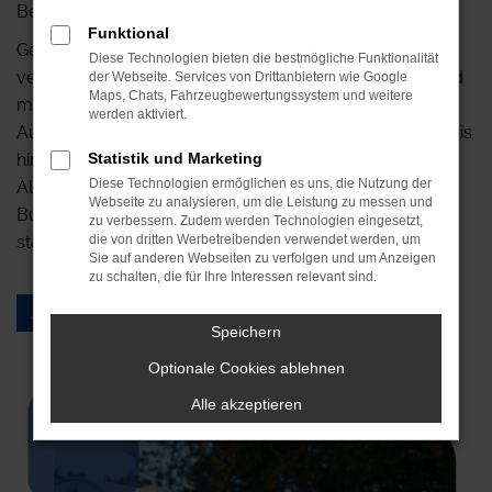
Bedürfnisse abgestimmt sind.
Funktional
Genießen Sie die Freiheit, spontan zu reisen und
Diese Technologien bieten die bestmögliche Funktionalität
verschiedene Orte zu erkunden. Unsere Fahrzeuge sind
der Webseite. Services von Drittanbietern wie Google
Maps, Chats, Fahrzeugbewertungssystem und weitere
mit allem ausgestattet, was Sie für einen entspannten
werden aktiviert.
Aufenthalt benötigen, von gemütlichen Schlafplätzen bis
hin zu praktischen Küchen. Lassen Sie den Stress des
Statistik und Marketing
Diese Technologien ermöglichen es uns, die Nutzung der
Alltags hinter sich und tauchen Sie ein in die Natur.
Webseite zu analysieren, um die Leistung zu messen und
Buchen Sie noch heute Ihr Traum-Wohnmobil und
zu verbessern. Zudem werden Technologien eingesetzt,
starten Sie Ihr Abenteuer!
die von dritten Werbetreibenden verwendet werden, um
Sie auf anderen Webseiten zu verfolgen und um Anzeigen
zu schalten, die für Ihre Interessen relevant sind.
Jetzt anfragen
Preisliste Extras
Speichern
Optionale Cookies ablehnen
Alle akzeptieren