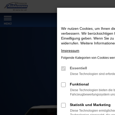
Zum
Hauptinhalt
springen
MENÜ
Wir nutzen Cookies, um Ihnen d
verbessern. Wir berücksichtigen 
Einwilligung geben. Wenn Sie zu 
widerrufen. Weitere Information
Impressum
Folgende Kategorien von Cookies werd
Essentiell
Diese Technologien sind erforde
Funktional
Diese Technologien bieten die b
Fahrzeugbewertungssystem und w
Statistik und Marketing
Diese Technologien ermöglichen