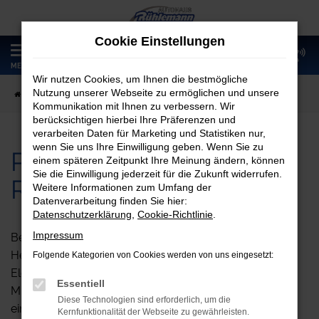
Zum
Hauptinhalt
Cookie Einstellungen
springen
0
MENÜ
Wir nutzen Cookies, um Ihnen die bestmögliche
Nutzung unserer Webseite zu ermöglichen und unsere
Startseite
Unternehmen
Über uns
Kommunikation mit Ihnen zu verbessern. Wir
berücksichtigen hierbei Ihre Präferenzen und
verarbeiten Daten für Marketing und Statistiken nur,
wenn Sie uns Ihre Einwilligung geben. Wenn Sie zu
Portrait der Autohaus
einem späteren Zeitpunkt Ihre Meinung ändern, können
Sie die Einwilligung jederzeit für die Zukunft widerrufen.
Rühlemann GmbH
Weitere Informationen zum Umfang der
Datenverarbeitung finden Sie hier:
Datenschutzerklärung
,
Cookie-Richtlinie
.
Impressum
Begonnen hat alles am 01. Februar 1978 in Schkeuditz.
Herr Werner Rühlemann gründete als Kfz-
Folgende Kategorien von Cookies werden von uns eingesetzt:
Elektromechaniker-Meister seine eigene Firma, ohne
Essentiell
Mitarbeiter und das in der damaligen DDR, wo es nicht
Diese Technologien sind erforderlich, um die
einfach war einer betrieblichen Selbständigkeit
Kernfunktionalität der Webseite zu gewährleisten.