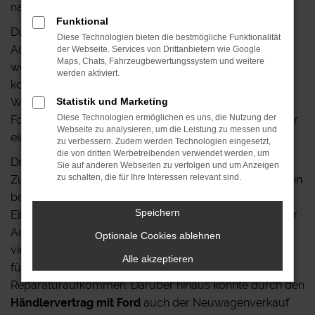
nachzugehen.
Funktional
Durch die gute Entwicklung und die vollen
Diese Technologien bieten die bestmögliche Funktionalität
Auftragsbücher musste ein größeres Objekt gesucht
der Webseite. Services von Drittanbietern wie Google
Maps, Chats, Fahrzeugbewertungssystem und weitere
werden, wo auch Mitarbeiter beschäftigt werden
werden aktiviert.
konnten. Somit verlegte Herr Rühlemann 1986 die
Werkstatt nach Leipzig / Knautkleeberg in die
Statistik und Marketing
Diese Technologien ermöglichen es uns, die Nutzung der
Fortunabadstraße und stellte die ersten zwei Mitarbeiter
Webseite zu analysieren, um die Leistung zu messen und
ein.
zu verbessern. Zudem werden Technologien eingesetzt,
die von dritten Werbetreibenden verwendet werden, um
Drei Jahre später, am 01. August 1990, begann die
Sie auf anderen Webseiten zu verfolgen und um Anzeigen
zu schalten, die für Ihre Interessen relevant sind.
Zusammenarbeit mit den Ford-Werken. Herr Rühlemann
bekam den Status Ford-Vertragshändler und aus der
Speichern
Einzelfirma wurde die Autohaus Rühlemann GmbH. Der
Autokaufboom in der Wendezeit, insbesondere der
Optionale Cookies ablehnen
vielen Gebrauchtwagen nach der Wiedervereinigung,
Alle akzeptieren
führten relativ schnell zu einem ständig steigenden
Reparaturaufkommen. Darüber hinaus konnte durch den
Händlervertrag mit Ford
auch der Neuwagenverkauf