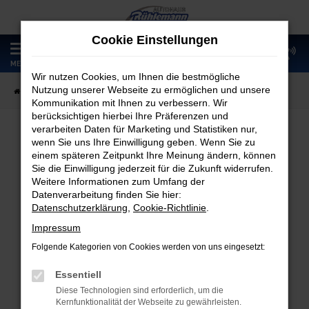
Zum
Hauptinhalt
Cookie Einstellungen
springen
0
MENÜ
Wir nutzen Cookies, um Ihnen die bestmögliche
Nutzung unserer Webseite zu ermöglichen und unsere
Startseite
Werkstatt und Service
Aktion & Angebote
Marderschreck
Kommunikation mit Ihnen zu verbessern. Wir
berücksichtigen hierbei Ihre Präferenzen und
verarbeiten Daten für Marketing und Statistiken nur,
MARDERSCHRECK
wenn Sie uns Ihre Einwilligung geben. Wenn Sie zu
einem späteren Zeitpunkt Ihre Meinung ändern, können
Das Ende für kaputte Leitungen!
Sie die Einwilligung jederzeit für die Zukunft widerrufen.
Weitere Informationen zum Umfang der
Datenverarbeitung finden Sie hier:
Datenschutzerklärung
,
Cookie-Richtlinie
.
Impressum
Folgende Kategorien von Cookies werden von uns eingesetzt:
Essentiell
Diese Technologien sind erforderlich, um die
Kernfunktionalität der Webseite zu gewährleisten.