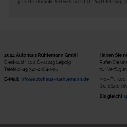
gInJlc3BvbnNlVHlwZSI6ICIiCiAgICB9LAogI
2024 Autohaus Rühlemann GmbH
Haben Sie n
Dieskaustr. 102, D-04249 Leipzig
Rufen Sie uns
Telefax: +49 341-42640-25
zur Verfügun
E-Mail:
info@autohaus-ruehlemann.de
Mo.- Fr.: 7.0
Sa.: 08.00 Uh
Bis gleich!
+