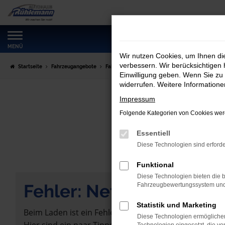
Zum
Hauptinhalt
springen
MENÜ
Wir nutzen Cookies, um Ihnen d
verbessern. Wir berücksichtigen 
Startseite
Fahrzeugangebote
Fahrzeugmarkt
Einwilligung geben. Wenn Sie zu 
widerrufen. Weitere Information
Impressum
Folgende Kategorien von Cookies werd
Essentiell
Diese Technologien sind erforde
Funktional
Diese Technologien bieten die b
Fehler: Network Error
Fahrzeugbewertungssystem und w
Statistik und Marketing
Beim Laden ist ein Fehler aufgetreten.
Diese Technologien ermöglichen