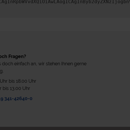
CAgInRpbWVvdXQiOiAwLAogICAgInByb2dyZXNzIjogbn
och Fragen?
 doch einfach an, wir stehen Ihnen gerne
g.
0 Uhr bis 18.00 Uhr
r bis 13.00 Uhr
49 341-42640-0