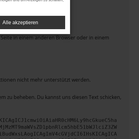
rfolgen und um Anzeigen zu schalten,
Alle akzeptieren
 Seite in einem anderen Browser oder in einem
ktionen nicht mehr unterstützt werden.
lem zu beheben. Du kannst uns diesen Text schicken,
KICAgICJ1cmwiOiAiaHR0cHM6Ly9hcGkueC5ha
MjMzMT9maWVsZD1pbnRlcm5hbE51bWJlciZ3ZW
iBudWxsLAogICAgImV4cGVjdCI6IHsKICAgICA