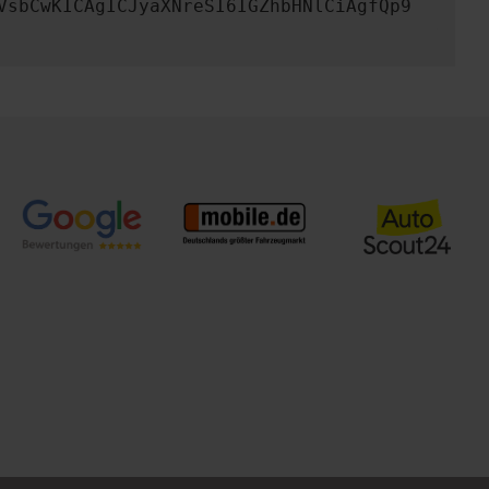
VsbCwKICAgICJyaXNreSI6IGZhbHNlCiAgfQp9