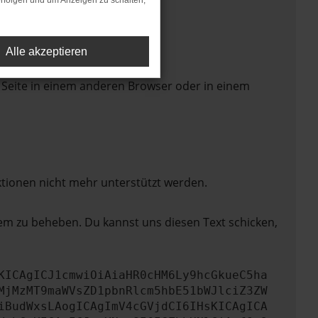
rfolgen und um Anzeigen zu schalten,
Alle akzeptieren
 Seite in einem anderen Browser oder in einem
ktionen nicht mehr unterstützt werden.
lem zu beheben. Du kannst uns diesen Text schicken,
KICAgICJ1cmwiOiAiaHR0cHM6Ly9hcGkueC5ha
MjMzMT9maWVsZD1pbnRlcm5hbE51bWJlciZ3ZW
iBudWxsLAogICAgImV4cGVjdCI6IHsKICAgICA