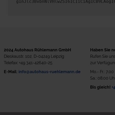
gInJlc3BvbnNlVHlwZSI6ICIiCiAgICB9LAogI
2024 Autohaus Rühlemann GmbH
Haben Sie n
Dieskaustr. 102, D-04249 Leipzig
Rufen Sie uns
Telefax: +49 341-42640-25
zur Verfügun
E-Mail:
info@autohaus-ruehlemann.de
Mo.- Fr.: 7.0
Sa.: 08.00 Uh
Bis gleich!
+