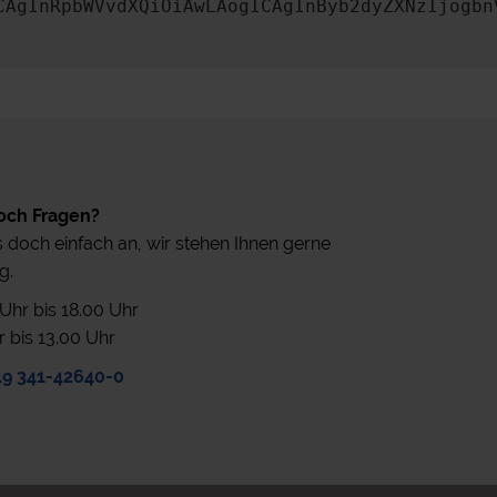
CAgInRpbWVvdXQiOiAwLAogICAgInByb2dyZXNzIjogbn
och Fragen?
 doch einfach an, wir stehen Ihnen gerne
g.
0 Uhr bis 18.00 Uhr
r bis 13.00 Uhr
49 341-42640-0