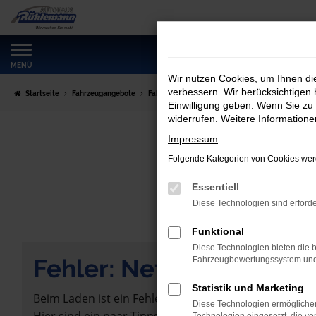
Zum
Hauptinhalt
springen
MENÜ
Wir nutzen Cookies, um Ihnen d
verbessern. Wir berücksichtigen 
Startseite
Fahrzeugangebote
Fahrzeugmarkt
Einwilligung geben. Wenn Sie zu 
widerrufen. Weitere Information
Impressum
Folgende Kategorien von Cookies werd
Essentiell
Diese Technologien sind erforde
Funktional
Diese Technologien bieten die b
Fehler: Network Error
Fahrzeugbewertungssystem und w
Statistik und Marketing
Beim Laden ist ein Fehler aufgetreten.
Diese Technologien ermöglichen