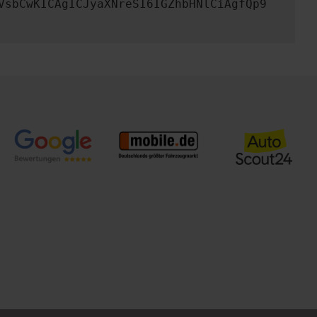
VsbCwKICAgICJyaXNreSI6IGZhbHNlCiAgfQp9