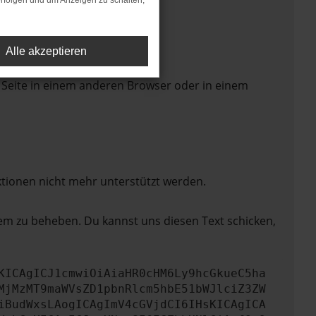
rfolgen und um Anzeigen zu schalten,
Alle akzeptieren
 Seite in einem anderen Browser oder in einem
ktionen nicht mehr unterstützt werden.
lem zu beheben. Du kannst uns diesen Text schicken,
KICAgICJ1cmwiOiAiaHR0cHM6Ly9hcGkueC5ha
MjMzMT9maWVsZD1pbnRlcm5hbE51bWJlciZ3ZW
iBudWxsLAogICAgImV4cGVjdCI6IHsKICAgICA