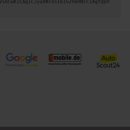
VsbCwKICAgICJyaXNreSI6IGZhbHNlCiAgfQp9