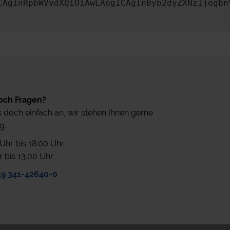
CAgInRpbWVvdXQiOiAwLAogICAgInByb2dyZXNzIjogbn
och Fragen?
 doch einfach an, wir stehen Ihnen gerne
g.
0 Uhr bis 18.00 Uhr
r bis 13.00 Uhr
49 341-42640-0