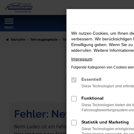
Zum
Hauptinhalt
springen
MENÜ
Wir nutzen Cookies, um Ihnen d
verbessern. Wir berücksichtigen 
Startseite
Fahrzeugangebote
Fahrzeugmarkt
Einwilligung geben. Wenn Sie zu 
widerrufen. Weitere Information
Impressum
Folgende Kategorien von Cookies werd
Essentiell
Diese Technologien sind erforde
Funktional
Diese Technologien bieten die b
Fehler: Network Error
Fahrzeugbewertungssystem und w
Statistik und Marketing
Beim Laden ist ein Fehler aufgetreten.
Diese Technologien ermöglichen