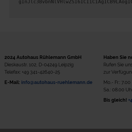
gInJlc3BvbnNlVHlwZSI6ICIiCiAgICB9LAogI
2024 Autohaus Rühlemann GmbH
Haben Sie n
Dieskaustr. 102, D-04249 Leipzig
Rufen Sie uns
Telefax: +49 341-42640-25
zur Verfügun
E-Mail:
info@autohaus-ruehlemann.de
Mo.- Fr.: 7.0
Sa.: 08.00 Uh
Bis gleich!
+