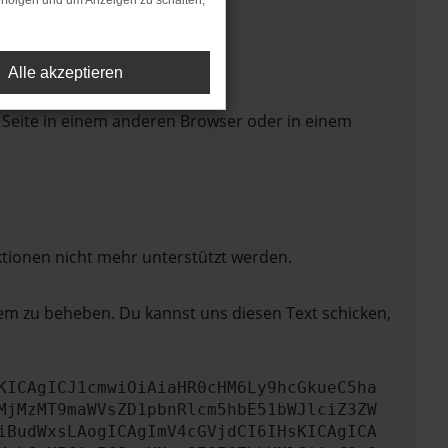
rfolgen und um Anzeigen zu schalten,
Alle akzeptieren
 Seite in einem anderen Browser oder in einem
ktionen nicht mehr unterstützt werden.
lem zu beheben. Du kannst uns diesen Text schicken,
KICAgICJ1cmwiOiAiaHR0cHM6Ly9hcGkueC5ha
MjMzMT9maWVsZD1pbnRlcm5hbE51bWJlciZ3ZW
iBudWxsLAogICAgImV4cGVjdCI6IHsKICAgICA