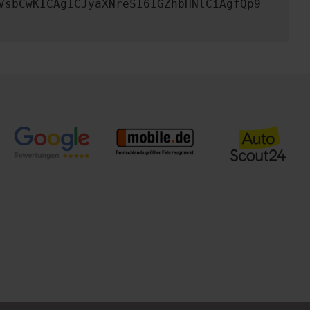
VsbCwKICAgICJyaXNreSI6IGZhbHNlCiAgfQp9