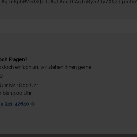
CAgInRpbWVvdXQiOiAwLAogICAgInByb2dyZXNzIjogbn
och Fragen?
 doch einfach an, wir stehen Ihnen gerne
g.
0 Uhr bis 18.00 Uhr
r bis 13.00 Uhr
49 341-42640-0