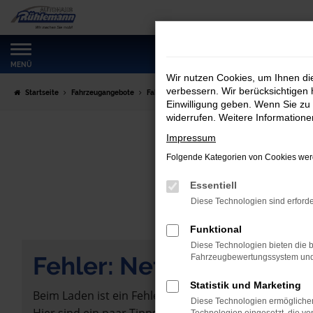
Zum
Hauptinhalt
springen
MENÜ
Wir nutzen Cookies, um Ihnen d
verbessern. Wir berücksichtigen 
Startseite
Fahrzeugangebote
Fahrzeugmarkt
Einwilligung geben. Wenn Sie zu 
widerrufen. Weitere Information
Impressum
Folgende Kategorien von Cookies werd
Essentiell
Diese Technologien sind erforde
Funktional
Diese Technologien bieten die b
Fehler: Network Error
Fahrzeugbewertungssystem und w
Statistik und Marketing
Beim Laden ist ein Fehler aufgetreten.
Diese Technologien ermöglichen