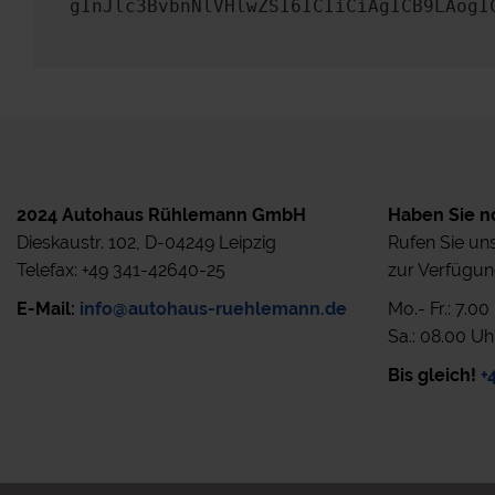
gInJlc3BvbnNlVHlwZSI6ICIiCiAgICB9LAogI
2024 Autohaus Rühlemann GmbH
Haben Sie n
Dieskaustr. 102, D-04249 Leipzig
Rufen Sie uns
Telefax: +49 341-42640-25
zur Verfügun
E-Mail:
info@autohaus-ruehlemann.de
Mo.- Fr.: 7.0
Sa.: 08.00 Uh
Bis gleich!
+