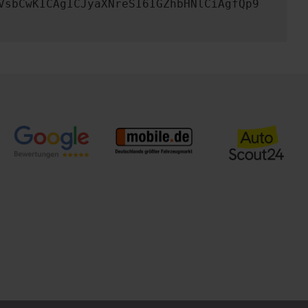
VsbCwKICAgICJyaXNreSI6IGZhbHNlCiAgfQp9