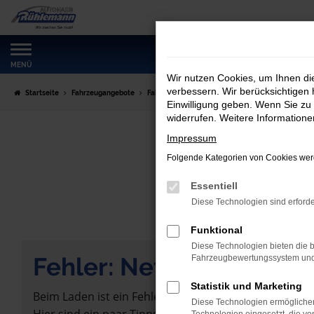
Zum
Hauptinhalt
springen
MENÜ
Wir nutzen Cookies, um Ihnen d
verbessern. Wir berücksichtigen 
Startseite
Fahrzeugangebote
Fahrzeugmarkt
Einwilligung geben. Wenn Sie zu 
widerrufen. Weitere Information
Impressum
Folgende Kategorien von Cookies werd
Essentiell
Diese Technologien sind erforde
Funktional
Diese Technologien bieten die b
Fehler: Network Error
Fahrzeugbewertungssystem und w
Statistik und Marketing
Beim Laden ist ein Fehler aufgetreten.
Diese Technologien ermöglichen