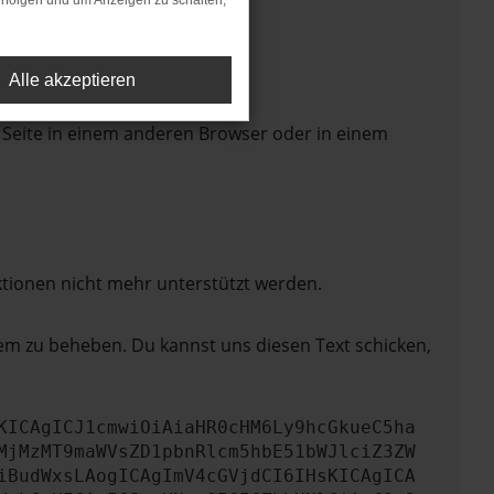
rfolgen und um Anzeigen zu schalten,
Alle akzeptieren
 Seite in einem anderen Browser oder in einem
ktionen nicht mehr unterstützt werden.
lem zu beheben. Du kannst uns diesen Text schicken,
KICAgICJ1cmwiOiAiaHR0cHM6Ly9hcGkueC5ha
MjMzMT9maWVsZD1pbnRlcm5hbE51bWJlciZ3ZW
iBudWxsLAogICAgImV4cGVjdCI6IHsKICAgICA