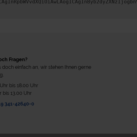
CAgInRpbWVvdXQiOiAwLAogICAgInByb2dyZXNzIjogbn
och Fragen?
 doch einfach an, wir stehen Ihnen gerne
g.
0 Uhr bis 18.00 Uhr
r bis 13.00 Uhr
49 341-42640-0