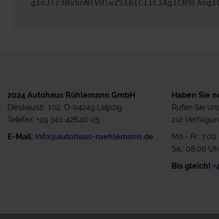
gInJlc3BvbnNlVHlwZSI6ICIiCiAgICB9LAogI
2024 Autohaus Rühlemann GmbH
Haben Sie n
Dieskaustr. 102, D-04249 Leipzig
Rufen Sie uns
Telefax: +49 341-42640-25
zur Verfügun
E-Mail:
info@autohaus-ruehlemann.de
Mo.- Fr.: 7.0
Sa.: 08.00 Uh
Bis gleich!
+