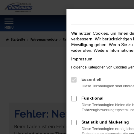
Zum
Hauptinhalt
springen
MENÜ
Wir nutzen Cookies, um Ihnen d
verbessern. Wir berücksichtigen 
Startseite
Fahrzeugangebote
Fahrzeugmarkt
Einwilligung geben. Wenn Sie zu 
widerrufen. Weitere Information
Impressum
Folgende Kategorien von Cookies werd
Essentiell
Diese Technologien sind erforde
Funktional
Diese Technologien bieten die b
Fehler: Network Error
Fahrzeugbewertungssystem und w
Statistik und Marketing
Beim Laden ist ein Fehler aufgetreten.
Diese Technologien ermöglichen