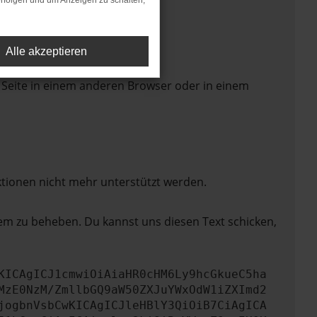
rfolgen und um Anzeigen zu schalten,
Alle akzeptieren
 Seite in einem anderen Browser oder in einem
ktionen nicht mehr unterstützt werden.
lem zu beheben. Du kannst uns diesen Text schicken,
KICAgICJ1cmwiOiAiaHR0cHM6Ly9hcGkueC5ha
MzE0NzM/ZmllbGQ9aW50ZXJuYWxOdW1iZXImd2
jogbnVsbCwKICAgICJleHBlY3QiOiB7CiAgICA