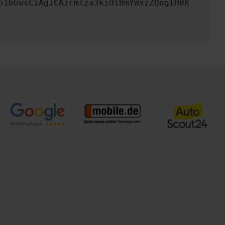
51bGwsCiAgICAicmlza3kiOiBmYWxzZQogIH0K