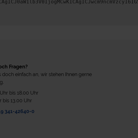
CAgICJ0aW1lb3V0IjogMCwKICAgICJwcm9ncmVzcyI6IG
och Fragen?
 doch einfach an, wir stehen Ihnen gerne
g.
0 Uhr bis 18.00 Uhr
r bis 13.00 Uhr
49 341-42640-0