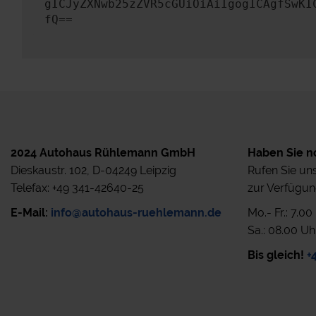
gICJyZXNwb25zZVR5cGUiOiAiIgogICAgfSwKI
fQ==
2024 Autohaus Rühlemann GmbH
Haben Sie n
Dieskaustr. 102, D-04249 Leipzig
Rufen Sie uns
Telefax: +49 341-42640-25
zur Verfügun
E-Mail:
info@autohaus-ruehlemann.de
Mo.- Fr.: 7.0
Sa.: 08.00 Uh
Bis gleich!
+