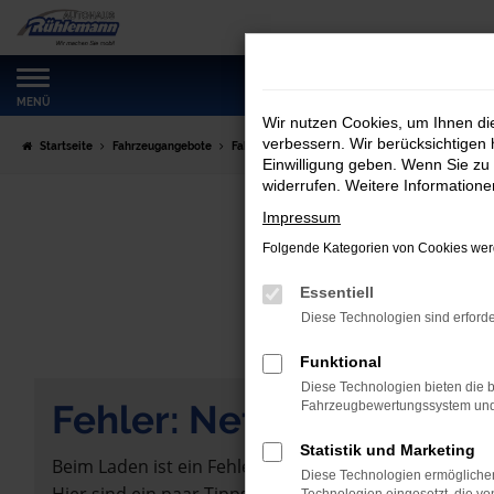
Zum
Hauptinhalt
springen
MENÜ
Wir nutzen Cookies, um Ihnen d
verbessern. Wir berücksichtigen 
Startseite
Fahrzeugangebote
Fahrzeugmarkt
Einwilligung geben. Wenn Sie zu 
widerrufen. Weitere Information
Impressum
Folgende Kategorien von Cookies werd
Essentiell
Diese Technologien sind erforde
Funktional
Diese Technologien bieten die b
Fehler: Network Error
Fahrzeugbewertungssystem und w
Statistik und Marketing
Beim Laden ist ein Fehler aufgetreten.
Diese Technologien ermöglichen