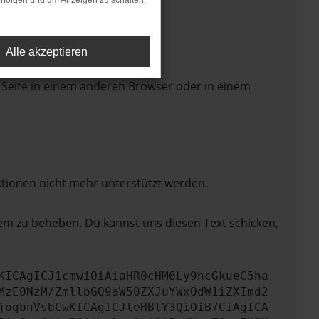
rfolgen und um Anzeigen zu schalten,
Alle akzeptieren
 Seite in einem anderen Browser oder in einem
ktionen nicht mehr unterstützt werden.
lem zu beheben. Du kannst uns diesen Text schicken,
KICAgICJ1cmwiOiAiaHR0cHM6Ly9hcGkueC5ha
MzE0NzM/ZmllbGQ9aW50ZXJuYWxOdW1iZXImd2
jogbnVsbCwKICAgICJleHBlY3QiOiB7CiAgICA