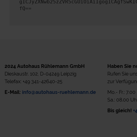
gICJyZXNwb25zZVR5cGUiOiAiIgogICAgfSwKI
fQ==
2024 Autohaus Rühlemann GmbH
Haben Sie n
Dieskaustr. 102, D-04249 Leipzig
Rufen Sie uns
Telefax: +49 341-42640-25
zur Verfügun
E-Mail:
info@autohaus-ruehlemann.de
Mo.- Fr.: 7.0
Sa.: 08.00 Uh
Bis gleich!
+