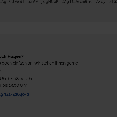
CAgICJ0aW1lb3V0IjogMCwKICAgICJwcm9ncmVzcyI6IG
och Fragen?
 doch einfach an, wir stehen Ihnen gerne
g.
0 Uhr bis 18.00 Uhr
r bis 13.00 Uhr
49 341-42640-0