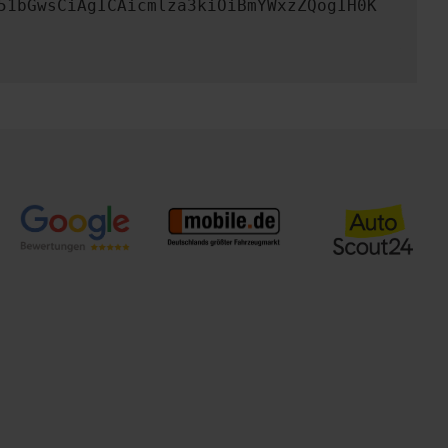
51bGwsCiAgICAicmlza3kiOiBmYWxzZQogIH0K