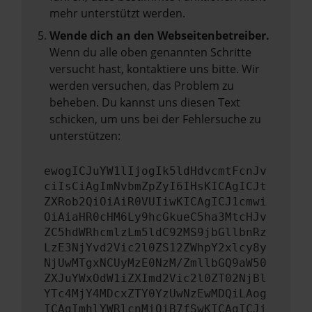
mehr unterstützt werden.
Wende dich an den Webseitenbetreiber.
Wenn du alle oben genannten Schritte
versucht hast, kontaktiere uns bitte. Wir
werden versuchen, das Problem zu
beheben. Du kannst uns diesen Text
schicken, um uns bei der Fehlersuche zu
unterstützen:
ewogICJuYW1lIjogIk5ldHdvcmtFcnJv
ciIsCiAgImNvbmZpZyI6IHsKICAgICJt
ZXRob2QiOiAiR0VUIiwKICAgICJ1cmwi
OiAiaHR0cHM6Ly9hcGkueC5ha3MtcHJv
ZC5hdWRhcmlzLm5ldC92MS9jbGllbnRz
LzE3NjYvd2Vic2l0ZS12ZWhpY2xlcy8y
NjUwMTgxNCUyMzE0NzM/ZmllbGQ9aW50
ZXJuYWxOdW1iZXImd2Vic2l0ZT02NjBl
YTc4MjY4MDcxZTY0YzUwNzEwMDQiLAog
ICAgImhlYWRlcnMiOiB7fSwKICAgICJi