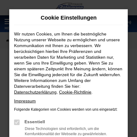
Zum
Hauptinhalt
Cookie Einstellungen
springen
0
MENÜ
Wir nutzen Cookies, um Ihnen die bestmögliche
Nutzung unserer Webseite zu ermöglichen und unsere
Startseite
Fahrzeugangebote
Fahrzeugmarkt
Kommunikation mit Ihnen zu verbessern. Wir
berücksichtigen hierbei Ihre Präferenzen und
verarbeiten Daten für Marketing und Statistiken nur,
wenn Sie uns Ihre Einwilligung geben. Wenn Sie zu
Fahrzeugmarkt
einem späteren Zeitpunkt Ihre Meinung ändern, können
Sie die Einwilligung jederzeit für die Zukunft widerrufen.
Weitere Informationen zum Umfang der
Datenverarbeitung finden Sie hier:
Datenschutzerklärung
,
Cookie-Richtlinie
.
Fehler: Network Error
Impressum
Folgende Kategorien von Cookies werden von uns eingesetzt:
Beim Laden ist ein Fehler aufgetreten.
Hier sind ein paar Tipps, die dir helfen können:
Essentiell
Diese Technologien sind erforderlich, um die
Überprüfe deine Firewall und deine
Kernfunktionalität der Webseite zu gewährleisten.