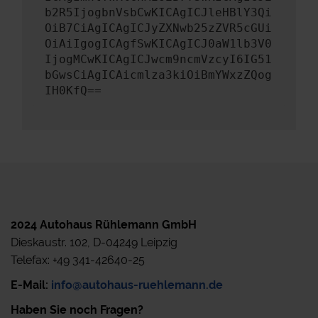
b2R5IjogbnVsbCwKICAgICJleHBlY3Qi
OiB7CiAgICAgICJyZXNwb25zZVR5cGUi
OiAiIgogICAgfSwKICAgICJ0aW1lb3V0
IjogMCwKICAgICJwcm9ncmVzcyI6IG51
bGwsCiAgICAicmlza3kiOiBmYWxzZQog
IH0KfQ==
2024 Autohaus Rühlemann GmbH
Dieskaustr. 102, D-04249 Leipzig
Telefax: +49 341-42640-25
E-Mail:
info@autohaus-ruehlemann.de
Haben Sie noch Fragen?