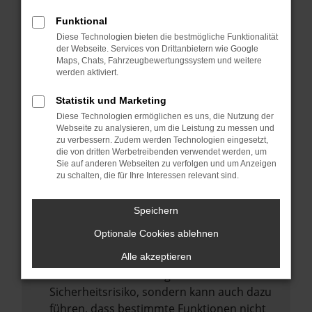
Internetverbindung.
Funktional
Laden andere Webseiten, zum Beispiel
Diese Technologien bieten die bestmögliche Funktionalität
deine Suchmaschine?
der Webseite. Services von Drittanbietern wie Google
Prüfe deine Browsererweiterungen.
Maps, Chats, Fahrzeugbewertungssystem und weitere
werden aktiviert.
Manche Erweiterungen, wie Werbeblocker,
können das Laden bestimmter Seiten
Statistik und Marketing
verhindern. Funktioniert die Seite in einem
Diese Technologien ermöglichen es uns, die Nutzung der
anderen Browser oder in einem privaten
Webseite zu analysieren, um die Leistung zu messen und
zu verbessern. Zudem werden Technologien eingesetzt,
Fenster?
die von dritten Werbetreibenden verwendet werden, um
Sie auf anderen Webseiten zu verfolgen und um Anzeigen
Starte dein Gerät neu.
zu schalten, die für Ihre Interessen relevant sind.
Das kann manchmal helfen,
vorübergehende Probleme zu beheben.
Speichern
Stelle sicher, dass dein Browser und dein
Optionale Cookies ablehnen
Betriebssystem auf dem neuesten Stand
sind.
Alle akzeptieren
Veraltete Software birgt nicht nur ein
Sicherheitsrisiko, sondern kann auch dazu
führen, dass bestimmte Funktionen nicht