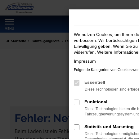
Zum
Hauptinhalt
springen
MENÜ
Wir nutzen Cookies, um Ihnen d
verbessern. Wir berücksichtigen 
Startseite
Fahrzeugangebote
Fahrzeugmarkt
Einwilligung geben. Wenn Sie zu 
widerrufen. Weitere Information
Impressum
Folgende Kategorien von Cookies werd
Essentiell
Diese Technologien sind erforde
Funktional
Diese Technologien bieten die b
Fehler: Network Error
Fahrzeugbewertungssystem und w
Statistik und Marketing
Beim Laden ist ein Fehler aufgetreten.
Diese Technologien ermöglichen