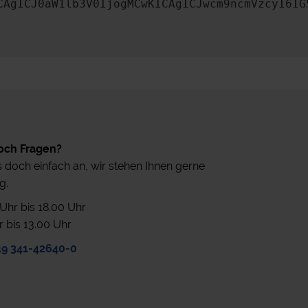
CAgICJ0aW1lb3V0IjogMCwKICAgICJwcm9ncmVzcyI6IG
och Fragen?
 doch einfach an, wir stehen Ihnen gerne
g.
0 Uhr bis 18.00 Uhr
r bis 13.00 Uhr
49 341-42640-0