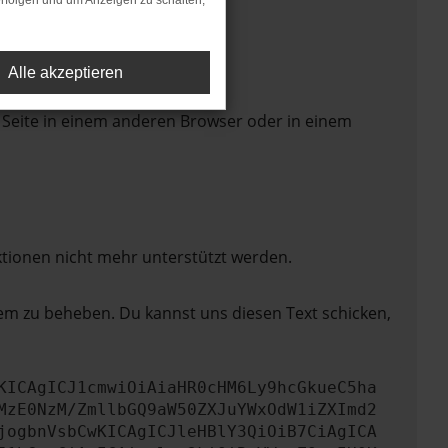
rfolgen und um Anzeigen zu schalten,
Alle akzeptieren
 Seite in einem anderen Browser oder in einem
ktionen nicht mehr unterstützt werden.
lem zu beheben. Du kannst uns diesen Text schicken,
KICAgICJ1cmwiOiAiaHR0cHM6Ly9hcGkueC5ha
MzE0NzM/ZmllbGQ9aW50ZXJuYWxOdW1iZXImd2
jogbnVsbCwKICAgICJleHBlY3QiOiB7CiAgICA