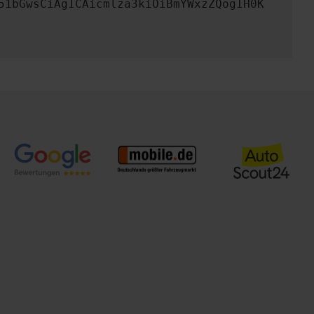
51bGwsCiAgICAicmlza3kiOiBmYWxzZQogIH0K