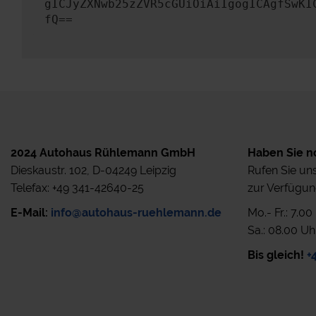
gICJyZXNwb25zZVR5cGUiOiAiIgogICAgfSwKI
fQ==
2024 Autohaus Rühlemann GmbH
Haben Sie n
Dieskaustr. 102, D-04249 Leipzig
Rufen Sie uns
Telefax: +49 341-42640-25
zur Verfügun
E-Mail:
info@autohaus-ruehlemann.de
Mo.- Fr.: 7.0
Sa.: 08.00 Uh
Bis gleich!
+