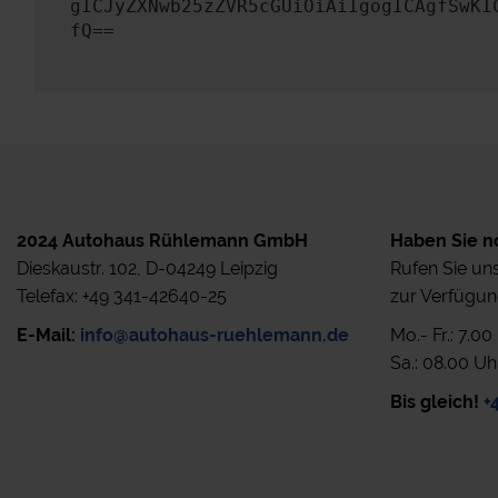
gICJyZXNwb25zZVR5cGUiOiAiIgogICAgfSwKI
fQ==
2024 Autohaus Rühlemann GmbH
Haben Sie n
Dieskaustr. 102, D-04249 Leipzig
Rufen Sie uns
Telefax: +49 341-42640-25
zur Verfügun
E-Mail:
info@autohaus-ruehlemann.de
Mo.- Fr.: 7.0
Sa.: 08.00 Uh
Bis gleich!
+