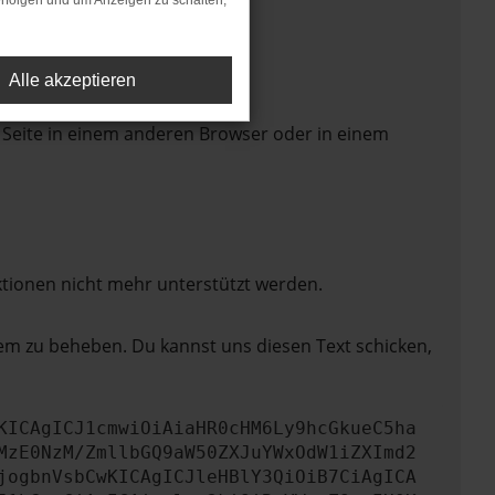
rfolgen und um Anzeigen zu schalten,
Alle akzeptieren
 Seite in einem anderen Browser oder in einem
ktionen nicht mehr unterstützt werden.
lem zu beheben. Du kannst uns diesen Text schicken,
KICAgICJ1cmwiOiAiaHR0cHM6Ly9hcGkueC5ha
MzE0NzM/ZmllbGQ9aW50ZXJuYWxOdW1iZXImd2
jogbnVsbCwKICAgICJleHBlY3QiOiB7CiAgICA