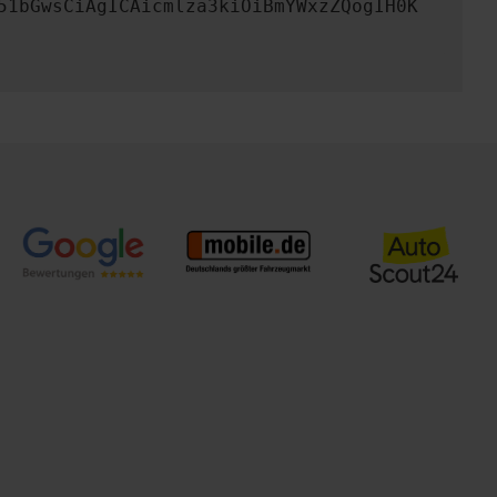
51bGwsCiAgICAicmlza3kiOiBmYWxzZQogIH0K