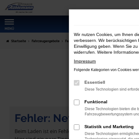
Zum
Hauptinhalt
springen
MENÜ
Wir nutzen Cookies, um Ihnen d
verbessern. Wir berücksichtigen 
Startseite
Fahrzeugangebote
Fahrzeugmarkt
Einwilligung geben. Wenn Sie zu 
widerrufen. Weitere Information
Impressum
Folgende Kategorien von Cookies werd
Essentiell
Diese Technologien sind erforde
Funktional
Diese Technologien bieten die b
Fehler: Network Error
Fahrzeugbewertungssystem und w
Statistik und Marketing
Beim Laden ist ein Fehler aufgetreten.
Diese Technologien ermöglichen