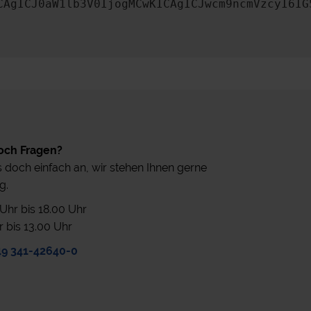
CAgICJ0aW1lb3V0IjogMCwKICAgICJwcm9ncmVzcyI6IG
och Fragen?
 doch einfach an, wir stehen Ihnen gerne
g.
0 Uhr bis 18.00 Uhr
r bis 13.00 Uhr
49 341-42640-0