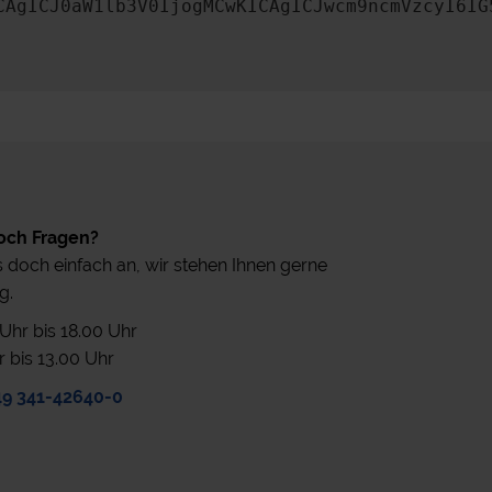
CAgICJ0aW1lb3V0IjogMCwKICAgICJwcm9ncmVzcyI6IG
och Fragen?
 doch einfach an, wir stehen Ihnen gerne
g.
0 Uhr bis 18.00 Uhr
r bis 13.00 Uhr
49 341-42640-0