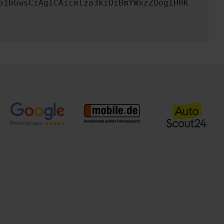
51bGwsCiAgICAicmlza3kiOiBmYWxzZQogIH0K