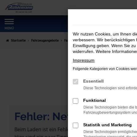
Zum
Hauptinhalt
springen
MENÜ
Wir nutzen Cookies, um Ihnen d
verbessern. Wir berücksichtigen 
Startseite
Fahrzeugangebote
Fahrzeugmarkt
Einwilligung geben. Wenn Sie zu 
widerrufen. Weitere Information
Impressum
Folgende Kategorien von Cookies werd
Essentiell
Diese Technologien sind erforde
Funktional
Diese Technologien bieten die b
Fehler: Network Error
Fahrzeugbewertungssystem und w
Statistik und Marketing
Beim Laden ist ein Fehler aufgetreten.
Diese Technologien ermöglichen