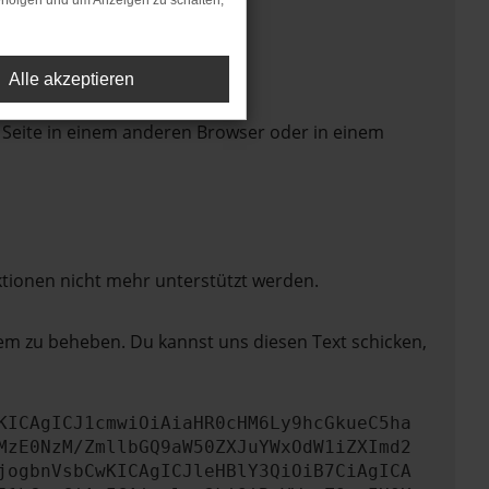
rfolgen und um Anzeigen zu schalten,
Alle akzeptieren
 Seite in einem anderen Browser oder in einem
ktionen nicht mehr unterstützt werden.
lem zu beheben. Du kannst uns diesen Text schicken,
KICAgICJ1cmwiOiAiaHR0cHM6Ly9hcGkueC5ha
MzE0NzM/ZmllbGQ9aW50ZXJuYWxOdW1iZXImd2
jogbnVsbCwKICAgICJleHBlY3QiOiB7CiAgICA