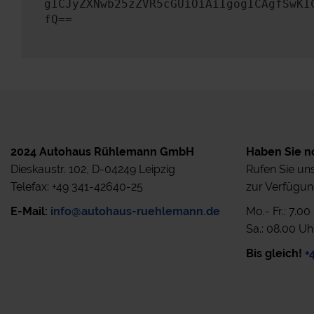
gICJyZXNwb25zZVR5cGUiOiAiIgogICAgfSwKI
fQ==
2024 Autohaus Rühlemann GmbH
Haben Sie n
Dieskaustr. 102, D-04249 Leipzig
Rufen Sie uns
Telefax: +49 341-42640-25
zur Verfügun
E-Mail:
info@autohaus-ruehlemann.de
Mo.- Fr.: 7.0
Sa.: 08.00 Uh
Bis gleich!
+