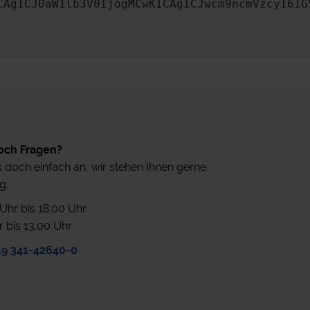
CAgICJ0aW1lb3V0IjogMCwKICAgICJwcm9ncmVzcyI6IG
och Fragen?
 doch einfach an, wir stehen Ihnen gerne
g.
0 Uhr bis 18.00 Uhr
r bis 13.00 Uhr
49 341-42640-0