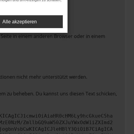
rfolgen und um Anzeigen zu schalten,
Alle akzeptieren
 Seite in einem anderen Browser oder in einem
ktionen nicht mehr unterstützt werden.
lem zu beheben. Du kannst uns diesen Text schicken,
KICAgICJ1cmwiOiAiaHR0cHM6Ly9hcGkueC5ha
MzE0NzM/ZmllbGQ9aW50ZXJuYWxOdW1iZXImd2
jogbnVsbCwKICAgICJleHBlY3QiOiB7CiAgICA