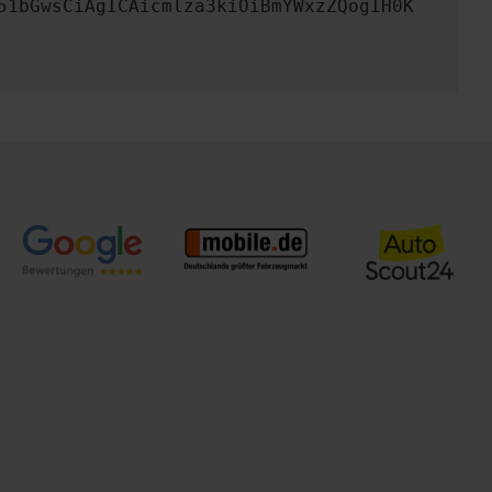
51bGwsCiAgICAicmlza3kiOiBmYWxzZQogIH0K