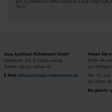
gICJyZXNwb25zZVR5cGUiOiAiIgogICAgfSwKI
fQ==
2024 Autohaus Rühlemann GmbH
Haben Sie n
Dieskaustr. 102, D-04249 Leipzig
Rufen Sie uns
Telefax: +49 341-42640-25
zur Verfügun
E-Mail:
info@autohaus-ruehlemann.de
Mo.- Fr.: 7.0
Sa.: 08.00 Uh
Bis gleich!
+