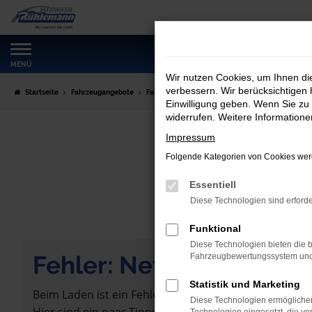
Zum
Hauptinhalt
springen
MENÜ
Wir nutzen Cookies, um Ihnen d
verbessern. Wir berücksichtigen 
Startseite
Fahrzeugangebote
Fahrzeugmarkt
Einwilligung geben. Wenn Sie zu 
widerrufen. Weitere Information
Impressum
Folgende Kategorien von Cookies werd
Essentiell
Diese Technologien sind erforde
Funktional
Diese Technologien bieten die b
Fehler: Network Error
Fahrzeugbewertungssystem und w
Statistik und Marketing
Beim Laden ist ein Fehler aufgetreten.
Diese Technologien ermöglichen