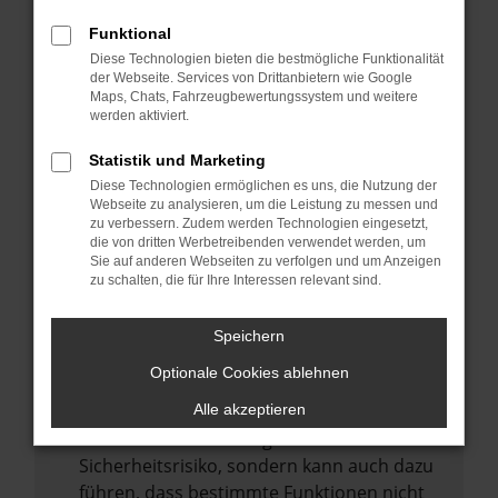
Internetverbindung.
Funktional
Laden andere Webseiten, zum Beispiel
Diese Technologien bieten die bestmögliche Funktionalität
deine Suchmaschine?
der Webseite. Services von Drittanbietern wie Google
Prüfe deine Browsererweiterungen.
Maps, Chats, Fahrzeugbewertungssystem und weitere
werden aktiviert.
Manche Erweiterungen, wie Werbeblocker,
können das Laden bestimmter Seiten
Statistik und Marketing
verhindern. Funktioniert die Seite in einem
Diese Technologien ermöglichen es uns, die Nutzung der
anderen Browser oder in einem privaten
Webseite zu analysieren, um die Leistung zu messen und
zu verbessern. Zudem werden Technologien eingesetzt,
Fenster?
die von dritten Werbetreibenden verwendet werden, um
Sie auf anderen Webseiten zu verfolgen und um Anzeigen
Starte dein Gerät neu.
zu schalten, die für Ihre Interessen relevant sind.
Das kann manchmal helfen,
vorübergehende Probleme zu beheben.
Speichern
Stelle sicher, dass dein Browser und dein
Optionale Cookies ablehnen
Betriebssystem auf dem neuesten Stand
sind.
Alle akzeptieren
Veraltete Software birgt nicht nur ein
Sicherheitsrisiko, sondern kann auch dazu
führen, dass bestimmte Funktionen nicht