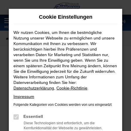
Zum
Hauptinhalt
Cookie Einstellungen
springen
0
MENÜ
Wir nutzen Cookies, um Ihnen die bestmögliche
Nutzung unserer Webseite zu ermöglichen und unsere
Startseite
Fahrzeugangebote
Fahrzeugmarkt
Kommunikation mit Ihnen zu verbessern. Wir
berücksichtigen hierbei Ihre Präferenzen und
verarbeiten Daten für Marketing und Statistiken nur,
wenn Sie uns Ihre Einwilligung geben. Wenn Sie zu
Fahrzeugmarkt
einem späteren Zeitpunkt Ihre Meinung ändern, können
Sie die Einwilligung jederzeit für die Zukunft widerrufen.
Weitere Informationen zum Umfang der
Datenverarbeitung finden Sie hier:
Datenschutzerklärung
,
Cookie-Richtlinie
.
Fehler: Network Error
Impressum
Folgende Kategorien von Cookies werden von uns eingesetzt:
Beim Laden ist ein Fehler aufgetreten.
Hier sind ein paar Tipps, die dir helfen können:
Essentiell
Diese Technologien sind erforderlich, um die
Überprüfe deine Firewall und deine
Kernfunktionalität der Webseite zu gewährleisten.