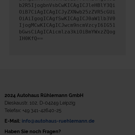
b2R5IjogbnVsbCwKICAgICJleHBlY3Qi
OiB7CiAgICAgICJyZXNwb25zZVR5cGUi
OiAiIgogICAgfSwKICAgICJ0aW1lb3V0
IjogMCwKICAgICJwcm9ncmVzcyI6IG51
bGwsCiAgICAicmlza3kiOiBmYWxzZQog
IH0KfQ==
2024 Autohaus Rühlemann GmbH
Dieskaustr. 102, D-04249 Leipzig
Telefax: +49 341-42640-25
E-Mail:
info@autohaus-ruehlemann.de
Haben Sie noch Fragen?