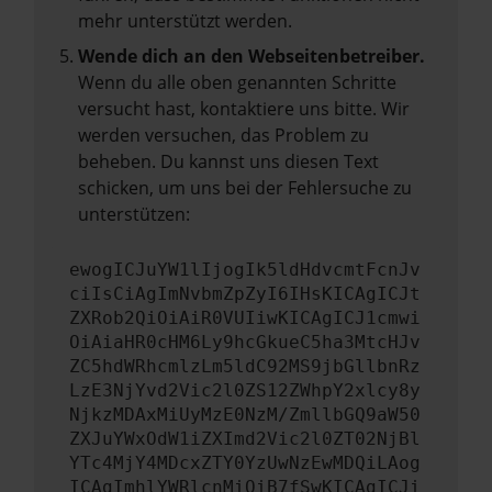
mehr unterstützt werden.
Wende dich an den Webseitenbetreiber.
Wenn du alle oben genannten Schritte
versucht hast, kontaktiere uns bitte. Wir
werden versuchen, das Problem zu
beheben. Du kannst uns diesen Text
schicken, um uns bei der Fehlersuche zu
unterstützen:
ewogICJuYW1lIjogIk5ldHdvcmtFcnJv
ciIsCiAgImNvbmZpZyI6IHsKICAgICJt
ZXRob2QiOiAiR0VUIiwKICAgICJ1cmwi
OiAiaHR0cHM6Ly9hcGkueC5ha3MtcHJv
ZC5hdWRhcmlzLm5ldC92MS9jbGllbnRz
LzE3NjYvd2Vic2l0ZS12ZWhpY2xlcy8y
NjkzMDAxMiUyMzE0NzM/ZmllbGQ9aW50
ZXJuYWxOdW1iZXImd2Vic2l0ZT02NjBl
YTc4MjY4MDcxZTY0YzUwNzEwMDQiLAog
ICAgImhlYWRlcnMiOiB7fSwKICAgICJi