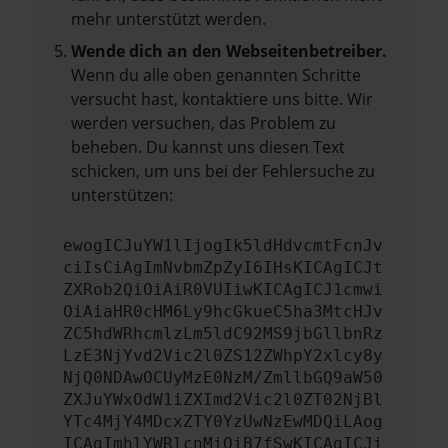
mehr unterstützt werden.
Wende dich an den Webseitenbetreiber.
Wenn du alle oben genannten Schritte
versucht hast, kontaktiere uns bitte. Wir
werden versuchen, das Problem zu
beheben. Du kannst uns diesen Text
schicken, um uns bei der Fehlersuche zu
unterstützen:
ewogICJuYW1lIjogIk5ldHdvcmtFcnJv
ciIsCiAgImNvbmZpZyI6IHsKICAgICJt
ZXRob2QiOiAiR0VUIiwKICAgICJ1cmwi
OiAiaHR0cHM6Ly9hcGkueC5ha3MtcHJv
ZC5hdWRhcmlzLm5ldC92MS9jbGllbnRz
LzE3NjYvd2Vic2l0ZS12ZWhpY2xlcy8y
NjQ0NDAwOCUyMzE0NzM/ZmllbGQ9aW50
ZXJuYWxOdW1iZXImd2Vic2l0ZT02NjBl
YTc4MjY4MDcxZTY0YzUwNzEwMDQiLAog
ICAgImhlYWRlcnMiOiB7fSwKICAgICJi