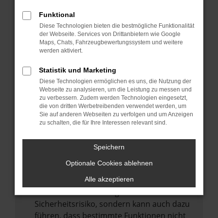
Internetverbindung.
Funktional
Laden andere Webseiten, zum Beispiel
Diese Technologien bieten die bestmögliche Funktionalität
deine Suchmaschine?
der Webseite. Services von Drittanbietern wie Google
Prüfe deine Browsererweiterungen.
Maps, Chats, Fahrzeugbewertungssystem und weitere
werden aktiviert.
Manche Erweiterungen, wie Werbeblocker,
können das Laden bestimmter Seiten
Statistik und Marketing
verhindern. Funktioniert die Seite in einem
Diese Technologien ermöglichen es uns, die Nutzung der
anderen Browser oder in einem privaten
Webseite zu analysieren, um die Leistung zu messen und
zu verbessern. Zudem werden Technologien eingesetzt,
Fenster?
die von dritten Werbetreibenden verwendet werden, um
Sie auf anderen Webseiten zu verfolgen und um Anzeigen
Starte dein Gerät neu.
zu schalten, die für Ihre Interessen relevant sind.
Das kann manchmal helfen,
vorübergehende Probleme zu beheben.
Speichern
Stelle sicher, dass dein Browser und dein
Optionale Cookies ablehnen
Betriebssystem auf dem neuesten Stand
sind.
Alle akzeptieren
Veraltete Software birgt nicht nur ein
Sicherheitsrisiko, sondern kann auch dazu
führen, dass bestimmte Funktionen nicht