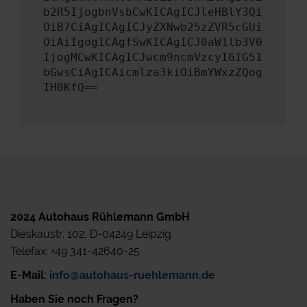
b2R5IjogbnVsbCwKICAgICJleHBlY3Qi
OiB7CiAgICAgICJyZXNwb25zZVR5cGUi
OiAiIgogICAgfSwKICAgICJ0aW1lb3V0
IjogMCwKICAgICJwcm9ncmVzcyI6IG51
bGwsCiAgICAicmlza3kiOiBmYWxzZQog
IH0KfQ==
2024 Autohaus Rühlemann GmbH
Dieskaustr. 102, D-04249 Leipzig
Telefax: +49 341-42640-25
E-Mail:
info@autohaus-ruehlemann.de
Haben Sie noch Fragen?