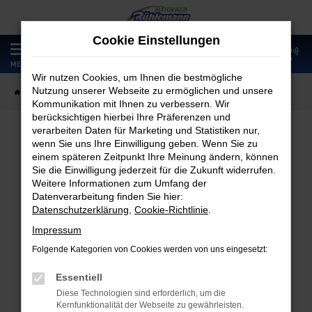
Zum
Hauptinhalt
Cookie Einstellungen
springen
0
MENÜ
Wir nutzen Cookies, um Ihnen die bestmögliche
Nutzung unserer Webseite zu ermöglichen und unsere
Startseite
Fahrzeugangebote
Fahrzeugmarkt
Kommunikation mit Ihnen zu verbessern. Wir
berücksichtigen hierbei Ihre Präferenzen und
verarbeiten Daten für Marketing und Statistiken nur,
wenn Sie uns Ihre Einwilligung geben. Wenn Sie zu
Fahrzeugmarkt
einem späteren Zeitpunkt Ihre Meinung ändern, können
Sie die Einwilligung jederzeit für die Zukunft widerrufen.
Weitere Informationen zum Umfang der
Datenverarbeitung finden Sie hier:
Datenschutzerklärung
,
Cookie-Richtlinie
.
Fehler: Network Error
Impressum
Folgende Kategorien von Cookies werden von uns eingesetzt:
Beim Laden ist ein Fehler aufgetreten.
Hier sind ein paar Tipps, die dir helfen können:
Essentiell
Diese Technologien sind erforderlich, um die
Überprüfe deine Firewall und deine
Kernfunktionalität der Webseite zu gewährleisten.