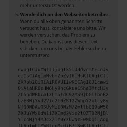
mehr unterstützt werden.
Wende dich an den Webseitenbetreiber.
Wenn du alle oben genannten Schritte
versucht hast, kontaktiere uns bitte. Wir
werden versuchen, das Problem zu
beheben. Du kannst uns diesen Text
schicken, um uns bei der Fehlersuche zu
unterstützen:
ewogICJuYW1lIjogIk5ldHdvcmtFcnJv
ciIsCiAgImNvbmZpZyI6IHsKICAgICJt
ZXRob2QiOiAiR0VUIiwKICAgICJ1cmwi
OiAiaHR0cHM6Ly9hcGkueC5ha3MtcHJv
ZC5hdWRhcmlzLm5ldC92MS9jbGllbnRz
LzE3NjYvd2Vic2l0ZS12ZWhpY2xlcy8y
NjQ0NDAwOSUyMzE0NzM/ZmllbGQ9aW50
ZXJuYWxOdW1iZXImd2Vic2l0ZT02NjBl
YTc4MjY4MDcxZTY0YzUwNzEwMDQiLAog
ICAgImhlYWRlcnMiOiB7fSwKICAgICJi