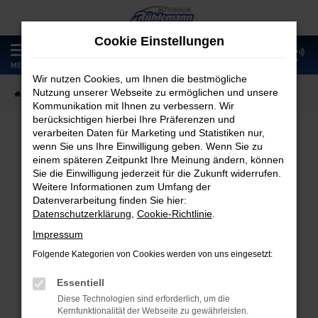
Zum
Hauptinhalt
Cookie Einstellungen
springen
0
MENÜ
Wir nutzen Cookies, um Ihnen die bestmögliche
Nutzung unserer Webseite zu ermöglichen und unsere
Startseite
Fahrzeugangebote
Fahrzeugmarkt
Kommunikation mit Ihnen zu verbessern. Wir
berücksichtigen hierbei Ihre Präferenzen und
verarbeiten Daten für Marketing und Statistiken nur,
wenn Sie uns Ihre Einwilligung geben. Wenn Sie zu
Fahrzeugmarkt
einem späteren Zeitpunkt Ihre Meinung ändern, können
Sie die Einwilligung jederzeit für die Zukunft widerrufen.
Weitere Informationen zum Umfang der
Datenverarbeitung finden Sie hier:
Datenschutzerklärung
,
Cookie-Richtlinie
.
Fehler: Network Error
Impressum
Folgende Kategorien von Cookies werden von uns eingesetzt:
Beim Laden ist ein Fehler aufgetreten.
Hier sind ein paar Tipps, die dir helfen können:
Essentiell
Diese Technologien sind erforderlich, um die
Überprüfe deine Firewall und deine
Kernfunktionalität der Webseite zu gewährleisten.