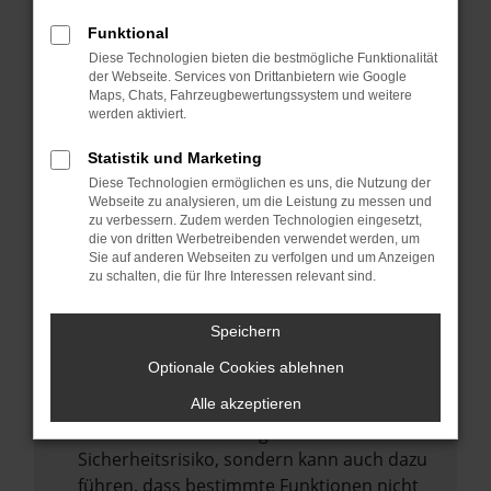
Internetverbindung.
Funktional
Laden andere Webseiten, zum Beispiel
Diese Technologien bieten die bestmögliche Funktionalität
deine Suchmaschine?
der Webseite. Services von Drittanbietern wie Google
Prüfe deine Browsererweiterungen.
Maps, Chats, Fahrzeugbewertungssystem und weitere
werden aktiviert.
Manche Erweiterungen, wie Werbeblocker,
können das Laden bestimmter Seiten
Statistik und Marketing
verhindern. Funktioniert die Seite in einem
Diese Technologien ermöglichen es uns, die Nutzung der
anderen Browser oder in einem privaten
Webseite zu analysieren, um die Leistung zu messen und
zu verbessern. Zudem werden Technologien eingesetzt,
Fenster?
die von dritten Werbetreibenden verwendet werden, um
Sie auf anderen Webseiten zu verfolgen und um Anzeigen
Starte dein Gerät neu.
zu schalten, die für Ihre Interessen relevant sind.
Das kann manchmal helfen,
vorübergehende Probleme zu beheben.
Speichern
Stelle sicher, dass dein Browser und dein
Optionale Cookies ablehnen
Betriebssystem auf dem neuesten Stand
sind.
Alle akzeptieren
Veraltete Software birgt nicht nur ein
Sicherheitsrisiko, sondern kann auch dazu
führen, dass bestimmte Funktionen nicht