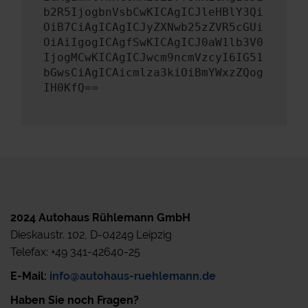
b2R5IjogbnVsbCwKICAgICJleHBlY3Qi
OiB7CiAgICAgICJyZXNwb25zZVR5cGUi
OiAiIgogICAgfSwKICAgICJ0aW1lb3V0
IjogMCwKICAgICJwcm9ncmVzcyI6IG51
bGwsCiAgICAicmlza3kiOiBmYWxzZQog
IH0KfQ==
2024 Autohaus Rühlemann GmbH
Dieskaustr. 102, D-04249 Leipzig
Telefax: +49 341-42640-25
E-Mail:
info@autohaus-ruehlemann.de
Haben Sie noch Fragen?