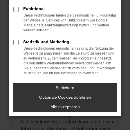
Internetverbindung.
Funktional
Laden andere Webseiten, zum Beispiel
Diese Technologien bieten die bestmögliche Funktionalität
deine Suchmaschine?
der Webseite. Services von Drittanbietern wie Google
Prüfe deine Browsererweiterungen.
Maps, Chats, Fahrzeugbewertungssystem und weitere
werden aktiviert.
Manche Erweiterungen, wie Werbeblocker,
können das Laden bestimmter Seiten
Statistik und Marketing
verhindern. Funktioniert die Seite in einem
Diese Technologien ermöglichen es uns, die Nutzung der
anderen Browser oder in einem privaten
Webseite zu analysieren, um die Leistung zu messen und
zu verbessern. Zudem werden Technologien eingesetzt,
Fenster?
die von dritten Werbetreibenden verwendet werden, um
Sie auf anderen Webseiten zu verfolgen und um Anzeigen
Starte dein Gerät neu.
zu schalten, die für Ihre Interessen relevant sind.
Das kann manchmal helfen,
vorübergehende Probleme zu beheben.
Speichern
Stelle sicher, dass dein Browser und dein
Optionale Cookies ablehnen
Betriebssystem auf dem neuesten Stand
sind.
Alle akzeptieren
Veraltete Software birgt nicht nur ein
Sicherheitsrisiko, sondern kann auch dazu
führen, dass bestimmte Funktionen nicht