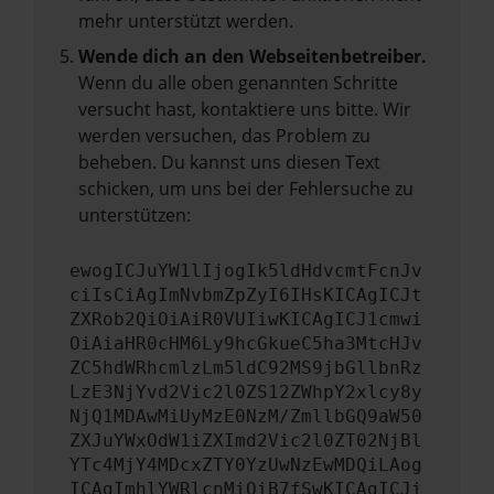
mehr unterstützt werden.
Wende dich an den Webseitenbetreiber.
Wenn du alle oben genannten Schritte
versucht hast, kontaktiere uns bitte. Wir
werden versuchen, das Problem zu
beheben. Du kannst uns diesen Text
schicken, um uns bei der Fehlersuche zu
unterstützen:
ewogICJuYW1lIjogIk5ldHdvcmtFcnJv
ciIsCiAgImNvbmZpZyI6IHsKICAgICJt
ZXRob2QiOiAiR0VUIiwKICAgICJ1cmwi
OiAiaHR0cHM6Ly9hcGkueC5ha3MtcHJv
ZC5hdWRhcmlzLm5ldC92MS9jbGllbnRz
LzE3NjYvd2Vic2l0ZS12ZWhpY2xlcy8y
NjQ1MDAwMiUyMzE0NzM/ZmllbGQ9aW50
ZXJuYWxOdW1iZXImd2Vic2l0ZT02NjBl
YTc4MjY4MDcxZTY0YzUwNzEwMDQiLAog
ICAgImhlYWRlcnMiOiB7fSwKICAgICJi