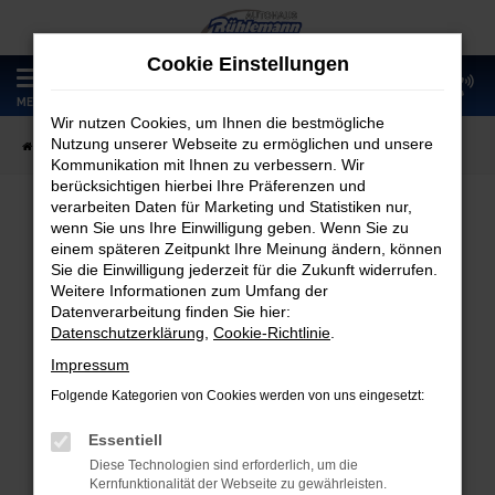
Zum
Hauptinhalt
Cookie Einstellungen
springen
0
MENÜ
Wir nutzen Cookies, um Ihnen die bestmögliche
Nutzung unserer Webseite zu ermöglichen und unsere
Startseite
Fahrzeugangebote
Fahrzeugmarkt
Kommunikation mit Ihnen zu verbessern. Wir
berücksichtigen hierbei Ihre Präferenzen und
verarbeiten Daten für Marketing und Statistiken nur,
wenn Sie uns Ihre Einwilligung geben. Wenn Sie zu
Fahrzeugmarkt
einem späteren Zeitpunkt Ihre Meinung ändern, können
Sie die Einwilligung jederzeit für die Zukunft widerrufen.
Weitere Informationen zum Umfang der
Datenverarbeitung finden Sie hier:
Datenschutzerklärung
,
Cookie-Richtlinie
.
Fehler: Network Error
Impressum
Folgende Kategorien von Cookies werden von uns eingesetzt:
Beim Laden ist ein Fehler aufgetreten.
Hier sind ein paar Tipps, die dir helfen können:
Essentiell
Diese Technologien sind erforderlich, um die
Überprüfe deine Firewall und deine
Kernfunktionalität der Webseite zu gewährleisten.