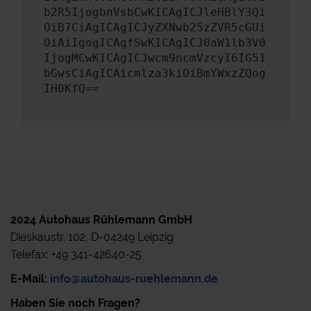
b2R5IjogbnVsbCwKICAgICJleHBlY3Qi
OiB7CiAgICAgICJyZXNwb25zZVR5cGUi
OiAiIgogICAgfSwKICAgICJ0aW1lb3V0
IjogMCwKICAgICJwcm9ncmVzcyI6IG51
bGwsCiAgICAicmlza3kiOiBmYWxzZQog
IH0KfQ==
2024 Autohaus Rühlemann GmbH
Dieskaustr. 102, D-04249 Leipzig
Telefax: +49 341-42640-25
E-Mail:
info@autohaus-ruehlemann.de
Haben Sie noch Fragen?