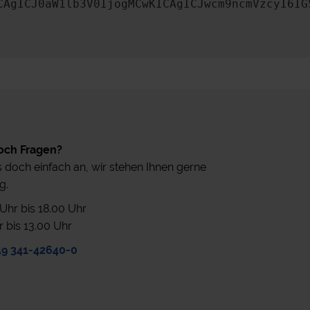
CAgICJ0aW1lb3V0IjogMCwKICAgICJwcm9ncmVzcyI6IG
och Fragen?
 doch einfach an, wir stehen Ihnen gerne
g.
0 Uhr bis 18.00 Uhr
r bis 13.00 Uhr
49 341-42640-0