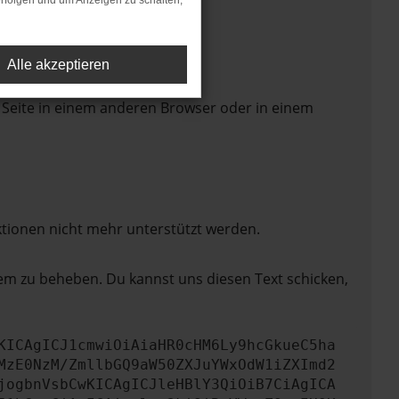
rfolgen und um Anzeigen zu schalten,
Alle akzeptieren
 Seite in einem anderen Browser oder in einem
ktionen nicht mehr unterstützt werden.
lem zu beheben. Du kannst uns diesen Text schicken,
KICAgICJ1cmwiOiAiaHR0cHM6Ly9hcGkueC5ha
MzE0NzM/ZmllbGQ9aW50ZXJuYWxOdW1iZXImd2
jogbnVsbCwKICAgICJleHBlY3QiOiB7CiAgICA