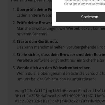
Hier sind ein paar Tipps, die dir helfen können:
Technologien eingesetzt, die v
die für Ihre Interessen relevant s
Überprüfe deine Firewall und deine Internetve
Laden andere Webseiten, zum Beispiel deine Suc
Speichern
Prüfe deine Browsererweiterungen.
Manche Erweiterungen, wie Werbeblocker, können 
privaten Fenster?
Starte dein Gerät neu.
Das kann manchmal helfen, vorübergehende Pro
Stelle sicher, dass dein Browser und dein Betr
Veraltete Software birgt nicht nur ein Sicherhei
Wende dich an den Webseitenbetreiber.
Wenn du alle oben genannten Schritte versucht ha
um uns bei der Fehlersuche zu unterstützen:
ewogICJuYW1lIjogIk5ldHdvcmtFcnJvciIsCi
3MtcHJvZC5hdWRhcmlzLm5ldC92MS9jbGllbnR
Vic2l0ZT02NjBlYTc4MjY4MDcxZTY0YzUwNzEw