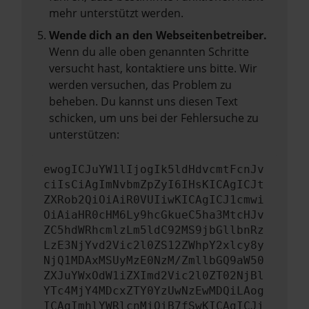
mehr unterstützt werden.
Wende dich an den Webseitenbetreiber.
Wenn du alle oben genannten Schritte
versucht hast, kontaktiere uns bitte. Wir
werden versuchen, das Problem zu
beheben. Du kannst uns diesen Text
schicken, um uns bei der Fehlersuche zu
unterstützen:
ewogICJuYW1lIjogIk5ldHdvcmtFcnJv
ciIsCiAgImNvbmZpZyI6IHsKICAgICJt
ZXRob2QiOiAiR0VUIiwKICAgICJ1cmwi
OiAiaHR0cHM6Ly9hcGkueC5ha3MtcHJv
ZC5hdWRhcmlzLm5ldC92MS9jbGllbnRz
LzE3NjYvd2Vic2l0ZS12ZWhpY2xlcy8y
NjQ1MDAxMSUyMzE0NzM/ZmllbGQ9aW50
ZXJuYWxOdW1iZXImd2Vic2l0ZT02NjBl
YTc4MjY4MDcxZTY0YzUwNzEwMDQiLAog
ICAgImhlYWRlcnMiOiB7fSwKICAgICJi