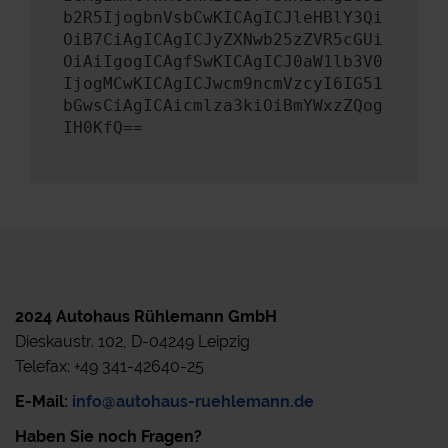
b2R5IjogbnVsbCwKICAgICJleHBlY3Qi
OiB7CiAgICAgICJyZXNwb25zZVR5cGUi
OiAiIgogICAgfSwKICAgICJ0aW1lb3V0
IjogMCwKICAgICJwcm9ncmVzcyI6IG51
bGwsCiAgICAicmlza3kiOiBmYWxzZQog
IH0KfQ==
2024 Autohaus Rühlemann GmbH
Dieskaustr. 102, D-04249 Leipzig
Telefax: +49 341-42640-25
E-Mail:
info@autohaus-ruehlemann.de
Haben Sie noch Fragen?