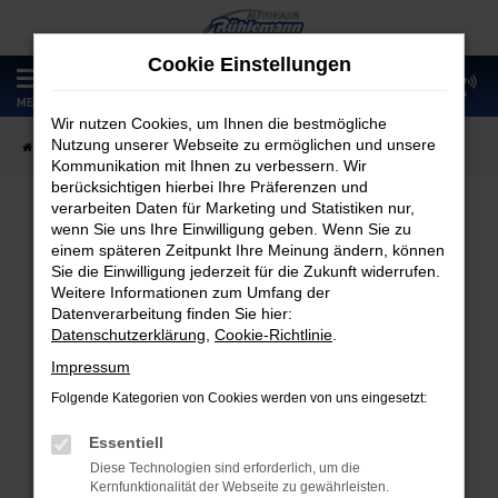
Zum
Hauptinhalt
Cookie Einstellungen
springen
0
MENÜ
Wir nutzen Cookies, um Ihnen die bestmögliche
Nutzung unserer Webseite zu ermöglichen und unsere
Startseite
Fahrzeugangebote
Fahrzeugmarkt
Kommunikation mit Ihnen zu verbessern. Wir
berücksichtigen hierbei Ihre Präferenzen und
verarbeiten Daten für Marketing und Statistiken nur,
wenn Sie uns Ihre Einwilligung geben. Wenn Sie zu
Fahrzeugmarkt
einem späteren Zeitpunkt Ihre Meinung ändern, können
Sie die Einwilligung jederzeit für die Zukunft widerrufen.
Weitere Informationen zum Umfang der
Datenverarbeitung finden Sie hier:
Datenschutzerklärung
,
Cookie-Richtlinie
.
Fehler: Network Error
Impressum
Folgende Kategorien von Cookies werden von uns eingesetzt:
Beim Laden ist ein Fehler aufgetreten.
Hier sind ein paar Tipps, die dir helfen können:
Essentiell
Diese Technologien sind erforderlich, um die
Überprüfe deine Firewall und deine
Kernfunktionalität der Webseite zu gewährleisten.