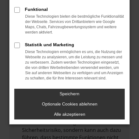
Internetverbindung.
Funktional
Laden andere Webseiten, zum Beispiel
Diese Technologien bieten die bestmögliche Funktionalität
deine Suchmaschine?
der Webseite. Services von Drittanbietern wie Google
Prüfe deine Browsererweiterungen.
Maps, Chats, Fahrzeugbewertungssystem und weitere
werden aktiviert.
Manche Erweiterungen, wie Werbeblocker,
können das Laden bestimmter Seiten
Statistik und Marketing
verhindern. Funktioniert die Seite in einem
Diese Technologien ermöglichen es uns, die Nutzung der
anderen Browser oder in einem privaten
Webseite zu analysieren, um die Leistung zu messen und
zu verbessern. Zudem werden Technologien eingesetzt,
Fenster?
die von dritten Werbetreibenden verwendet werden, um
Sie auf anderen Webseiten zu verfolgen und um Anzeigen
Starte dein Gerät neu.
zu schalten, die für Ihre Interessen relevant sind.
Das kann manchmal helfen,
vorübergehende Probleme zu beheben.
Speichern
Stelle sicher, dass dein Browser und dein
Optionale Cookies ablehnen
Betriebssystem auf dem neuesten Stand
sind.
Alle akzeptieren
Veraltete Software birgt nicht nur ein
Sicherheitsrisiko, sondern kann auch dazu
führen, dass bestimmte Funktionen nicht