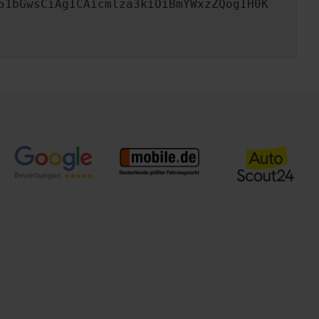
51bGwsCiAgICAicmlza3kiOiBmYWxzZQogIH0K