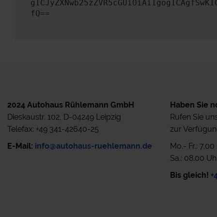
gICJyZXNwb25zZVR5cGUiOiAiIgogICAgfSwKI
fQ==
2024 Autohaus Rühlemann GmbH
Haben Sie n
Dieskaustr. 102, D-04249 Leipzig
Rufen Sie uns
Telefax: +49 341-42640-25
zur Verfügun
E-Mail:
info@autohaus-ruehlemann.de
Mo.- Fr.: 7.0
Sa.: 08.00 Uh
Bis gleich!
+