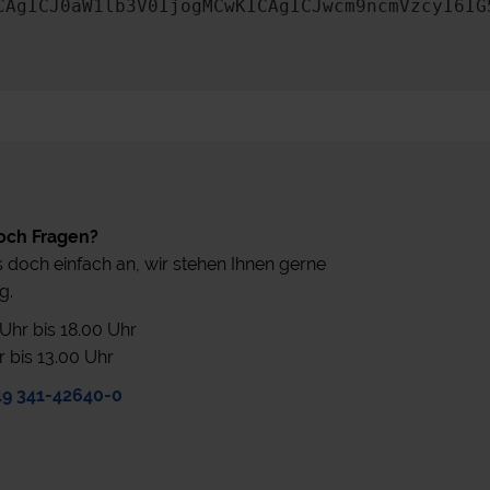
CAgICJ0aW1lb3V0IjogMCwKICAgICJwcm9ncmVzcyI6IG
och Fragen?
 doch einfach an, wir stehen Ihnen gerne
g.
0 Uhr bis 18.00 Uhr
r bis 13.00 Uhr
49 341-42640-0