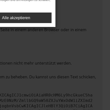
rfolgen und um Anzeigen zu schalten,
Alle akzeptieren
 Seite in einem anderen Browser oder in einem
ktionen nicht mehr unterstützt werden.
lem zu beheben. Du kannst uns diesen Text schicken,
KICAgICJ1cmwiOiAiaHR0cHM6Ly9hcGkueC5ha
MzE0NzM/ZmllbGQ9aW50ZXJuYWxOdW1iZXImd2
jogbnVsbCwKICAgICJleHBlY3QiOiB7CiAgICA