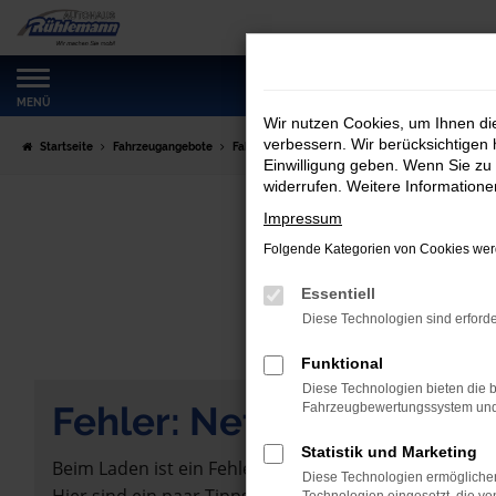
Zum
Hauptinhalt
springen
MENÜ
Wir nutzen Cookies, um Ihnen d
verbessern. Wir berücksichtigen 
Startseite
Fahrzeugangebote
Fahrzeugmarkt
Einwilligung geben. Wenn Sie zu 
widerrufen. Weitere Information
Impressum
Folgende Kategorien von Cookies werd
Essentiell
Diese Technologien sind erforde
Funktional
Diese Technologien bieten die b
Fehler: Network Error
Fahrzeugbewertungssystem und w
Statistik und Marketing
Beim Laden ist ein Fehler aufgetreten.
Diese Technologien ermöglichen