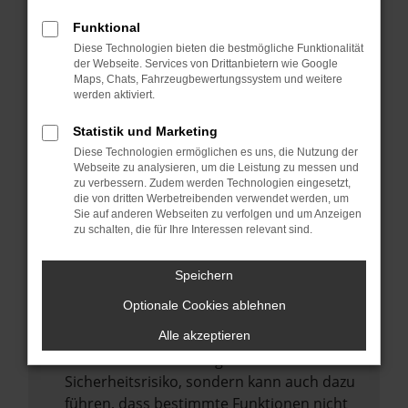
Internetverbindung.
Funktional
Laden andere Webseiten, zum Beispiel
Diese Technologien bieten die bestmögliche Funktionalität
deine Suchmaschine?
der Webseite. Services von Drittanbietern wie Google
Prüfe deine Browsererweiterungen.
Maps, Chats, Fahrzeugbewertungssystem und weitere
werden aktiviert.
Manche Erweiterungen, wie Werbeblocker,
können das Laden bestimmter Seiten
Statistik und Marketing
verhindern. Funktioniert die Seite in einem
Diese Technologien ermöglichen es uns, die Nutzung der
anderen Browser oder in einem privaten
Webseite zu analysieren, um die Leistung zu messen und
zu verbessern. Zudem werden Technologien eingesetzt,
Fenster?
die von dritten Werbetreibenden verwendet werden, um
Sie auf anderen Webseiten zu verfolgen und um Anzeigen
Starte dein Gerät neu.
zu schalten, die für Ihre Interessen relevant sind.
Das kann manchmal helfen,
vorübergehende Probleme zu beheben.
Speichern
Stelle sicher, dass dein Browser und dein
Optionale Cookies ablehnen
Betriebssystem auf dem neuesten Stand
sind.
Alle akzeptieren
Veraltete Software birgt nicht nur ein
Sicherheitsrisiko, sondern kann auch dazu
führen, dass bestimmte Funktionen nicht