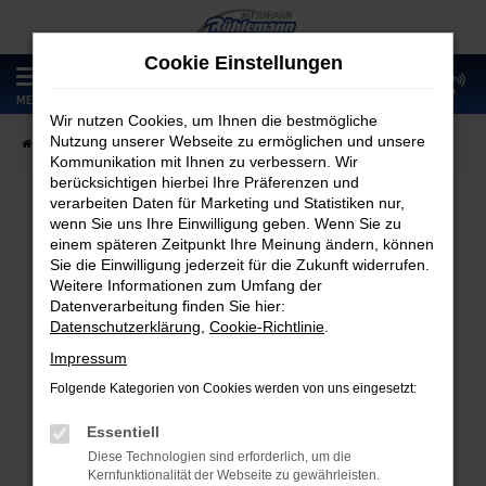
Zum
Hauptinhalt
Cookie Einstellungen
springen
0
MENÜ
Wir nutzen Cookies, um Ihnen die bestmögliche
Nutzung unserer Webseite zu ermöglichen und unsere
Startseite
Fahrzeugangebote
Fahrzeugmarkt
Kommunikation mit Ihnen zu verbessern. Wir
berücksichtigen hierbei Ihre Präferenzen und
verarbeiten Daten für Marketing und Statistiken nur,
wenn Sie uns Ihre Einwilligung geben. Wenn Sie zu
Fahrzeugmarkt
einem späteren Zeitpunkt Ihre Meinung ändern, können
Sie die Einwilligung jederzeit für die Zukunft widerrufen.
Weitere Informationen zum Umfang der
Datenverarbeitung finden Sie hier:
Datenschutzerklärung
,
Cookie-Richtlinie
.
Fehler: Network Error
Impressum
Folgende Kategorien von Cookies werden von uns eingesetzt:
Beim Laden ist ein Fehler aufgetreten.
Hier sind ein paar Tipps, die dir helfen können:
Essentiell
Diese Technologien sind erforderlich, um die
Überprüfe deine Firewall und deine
Kernfunktionalität der Webseite zu gewährleisten.