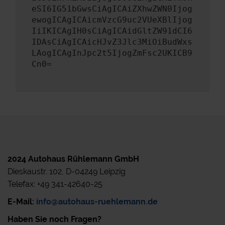
eSI6IG51bGwsCiAgICAiZXhwZWN0Ijog
ewogICAgICAicmVzcG9uc2VUeXBlIjog
IiIKICAgIH0sCiAgICAidGltZW91dCI6
IDAsCiAgICAicHJvZ3Jlc3MiOiBudWxs
LAogICAgInJpc2t5IjogZmFsc2UKICB9
Cn0=
2024 Autohaus Rühlemann GmbH
Dieskaustr. 102, D-04249 Leipzig
Telefax: +49 341-42640-25
E-Mail:
info@autohaus-ruehlemann.de
Haben Sie noch Fragen?