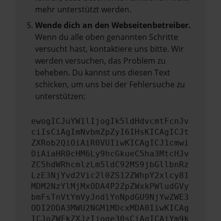
mehr unterstützt werden.
Wende dich an den Webseitenbetreiber.
Wenn du alle oben genannten Schritte
versucht hast, kontaktiere uns bitte. Wir
werden versuchen, das Problem zu
beheben. Du kannst uns diesen Text
schicken, um uns bei der Fehlersuche zu
unterstützen:
ewogICJuYW1lIjogIk5ldHdvcmtFcnJv
ciIsCiAgImNvbmZpZyI6IHsKICAgICJt
ZXRob2QiOiAiR0VUIiwKICAgICJ1cmwi
OiAiaHR0cHM6Ly9hcGkueC5ha3MtcHJv
ZC5hdWRhcmlzLm5ldC92MS9jbGllbnRz
LzE3NjYvd2Vic2l0ZS12ZWhpY2xlcy81
MDM2NzYlMjMxODA4P2ZpZWxkPWludGVy
bmFsTnVtYmVyJndlYnNpdGU9NjYwZWE3
ODI2ODA3MWU2NGM1MDcxMDA0IiwKICAg
ICJoZWFkZXJzIjoge30sCiAgICAiYm9k