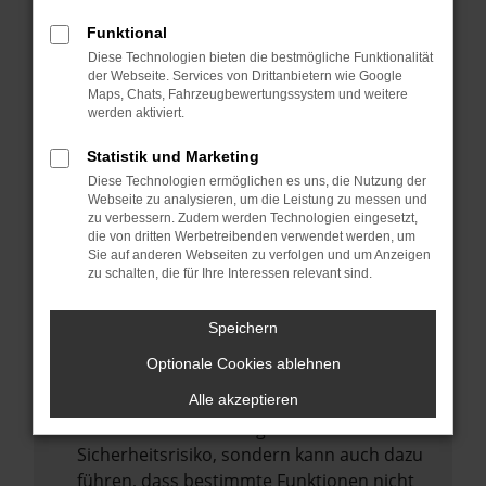
Internetverbindung.
Funktional
Laden andere Webseiten, zum Beispiel
Diese Technologien bieten die bestmögliche Funktionalität
deine Suchmaschine?
der Webseite. Services von Drittanbietern wie Google
Prüfe deine Browsererweiterungen.
Maps, Chats, Fahrzeugbewertungssystem und weitere
werden aktiviert.
Manche Erweiterungen, wie Werbeblocker,
können das Laden bestimmter Seiten
Statistik und Marketing
verhindern. Funktioniert die Seite in einem
Diese Technologien ermöglichen es uns, die Nutzung der
anderen Browser oder in einem privaten
Webseite zu analysieren, um die Leistung zu messen und
zu verbessern. Zudem werden Technologien eingesetzt,
Fenster?
die von dritten Werbetreibenden verwendet werden, um
Sie auf anderen Webseiten zu verfolgen und um Anzeigen
Starte dein Gerät neu.
zu schalten, die für Ihre Interessen relevant sind.
Das kann manchmal helfen,
vorübergehende Probleme zu beheben.
Speichern
Stelle sicher, dass dein Browser und dein
Optionale Cookies ablehnen
Betriebssystem auf dem neuesten Stand
sind.
Alle akzeptieren
Veraltete Software birgt nicht nur ein
Sicherheitsrisiko, sondern kann auch dazu
führen, dass bestimmte Funktionen nicht