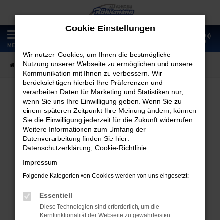
Zum
Hauptinhalt
Cookie Einstellungen
springen
0
MENÜ
Wir nutzen Cookies, um Ihnen die bestmögliche
Nutzung unserer Webseite zu ermöglichen und unsere
Startseite
Fahrzeugangebote
Fahrzeugmarkt
Kommunikation mit Ihnen zu verbessern. Wir
berücksichtigen hierbei Ihre Präferenzen und
verarbeiten Daten für Marketing und Statistiken nur,
wenn Sie uns Ihre Einwilligung geben. Wenn Sie zu
Fahrzeugmarkt
einem späteren Zeitpunkt Ihre Meinung ändern, können
Sie die Einwilligung jederzeit für die Zukunft widerrufen.
Weitere Informationen zum Umfang der
Datenverarbeitung finden Sie hier:
Datenschutzerklärung
,
Cookie-Richtlinie
.
Fehler: Network Error
Impressum
Folgende Kategorien von Cookies werden von uns eingesetzt:
Beim Laden ist ein Fehler aufgetreten.
Hier sind ein paar Tipps, die dir helfen können:
Essentiell
Diese Technologien sind erforderlich, um die
Überprüfe deine Firewall und deine
Kernfunktionalität der Webseite zu gewährleisten.