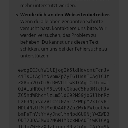
mehr unterstützt werden.
Wende dich an den Webseitenbetreiber.
Wenn du alle oben genannten Schritte
versucht hast, kontaktiere uns bitte. Wir
werden versuchen, das Problem zu
beheben. Du kannst uns diesen Text
schicken, um uns bei der Fehlersuche zu
unterstützen:
ewogICJuYW1lIjogIk5ldHdvcmtFcnJv
ciIsCiAgImNvbmZpZyI6IHsKICAgICJt
ZXRob2QiOiAiR0VUIiwKICAgICJ1cmwi
OiAiaHR0cHM6Ly9hcGkueC5ha3MtcHJv
ZC5hdWRhcmlzLm5ldC92MS9jbGllbnRz
LzE3NjYvd2Vic2l0ZS12ZWhpY2xlcy81
MDU4NzUlMjMxODA4P2ZpZWxkPWludGVy
bmFsTnVtYmVyJndlYnNpdGU9NjYwZWE3
ODI2ODA3MWU2NGM1MDcxMDA0IiwKICAg
ICJoZWFkZXJzIjoge30sCiAgICAiYm9k