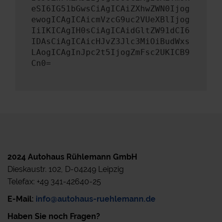
eSI6IG51bGwsCiAgICAiZXhwZWN0Ijog
ewogICAgICAicmVzcG9uc2VUeXBlIjog
IiIKICAgIH0sCiAgICAidGltZW91dCI6
IDAsCiAgICAicHJvZ3Jlc3MiOiBudWxs
LAogICAgInJpc2t5IjogZmFsc2UKICB9
Cn0=
2024 Autohaus Rühlemann GmbH
Dieskaustr. 102, D-04249 Leipzig
Telefax: +49 341-42640-25
E-Mail:
info@autohaus-ruehlemann.de
Haben Sie noch Fragen?