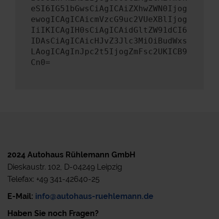
eSI6IG51bGwsCiAgICAiZXhwZWN0Ijog
ewogICAgICAicmVzcG9uc2VUeXBlIjog
IiIKICAgIH0sCiAgICAidGltZW91dCI6
IDAsCiAgICAicHJvZ3Jlc3MiOiBudWxs
LAogICAgInJpc2t5IjogZmFsc2UKICB9
Cn0=
2024 Autohaus Rühlemann GmbH
Dieskaustr. 102, D-04249 Leipzig
Telefax: +49 341-42640-25
E-Mail:
info@autohaus-ruehlemann.de
Haben Sie noch Fragen?