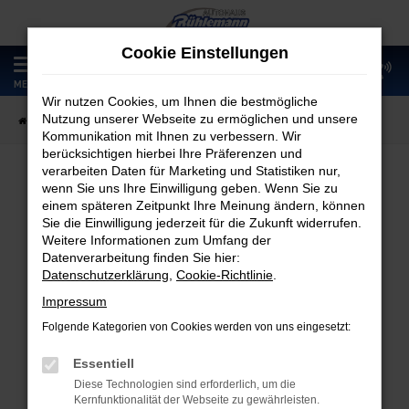
Zum
Hauptinhalt
Cookie Einstellungen
springen
0
MENÜ
Wir nutzen Cookies, um Ihnen die bestmögliche
Nutzung unserer Webseite zu ermöglichen und unsere
Startseite
Fahrzeugangebote
Fahrzeugmarkt
Kommunikation mit Ihnen zu verbessern. Wir
berücksichtigen hierbei Ihre Präferenzen und
verarbeiten Daten für Marketing und Statistiken nur,
wenn Sie uns Ihre Einwilligung geben. Wenn Sie zu
Fahrzeugmarkt
einem späteren Zeitpunkt Ihre Meinung ändern, können
Sie die Einwilligung jederzeit für die Zukunft widerrufen.
Weitere Informationen zum Umfang der
Datenverarbeitung finden Sie hier:
Datenschutzerklärung
,
Cookie-Richtlinie
.
Fehler: Network Error
Impressum
Folgende Kategorien von Cookies werden von uns eingesetzt:
Beim Laden ist ein Fehler aufgetreten.
Hier sind ein paar Tipps, die dir helfen können:
Essentiell
Diese Technologien sind erforderlich, um die
Überprüfe deine Firewall und deine
Kernfunktionalität der Webseite zu gewährleisten.