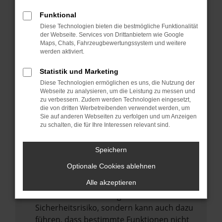
Internetverbindung.
Funktional
Laden andere Webseiten, zum Beispiel
Diese Technologien bieten die bestmögliche Funktionalität
deine Suchmaschine?
der Webseite. Services von Drittanbietern wie Google
Prüfe deine Browsererweiterungen.
Maps, Chats, Fahrzeugbewertungssystem und weitere
werden aktiviert.
Manche Erweiterungen, wie Werbeblocker,
können das Laden bestimmter Seiten
Statistik und Marketing
verhindern. Funktioniert die Seite in einem
Diese Technologien ermöglichen es uns, die Nutzung der
anderen Browser oder in einem privaten
Webseite zu analysieren, um die Leistung zu messen und
zu verbessern. Zudem werden Technologien eingesetzt,
Fenster?
die von dritten Werbetreibenden verwendet werden, um
Sie auf anderen Webseiten zu verfolgen und um Anzeigen
Starte dein Gerät neu.
zu schalten, die für Ihre Interessen relevant sind.
Das kann manchmal helfen,
vorübergehende Probleme zu beheben.
Speichern
Stelle sicher, dass dein Browser und dein
Optionale Cookies ablehnen
Betriebssystem auf dem neuesten Stand
sind.
Alle akzeptieren
Veraltete Software birgt nicht nur ein
Sicherheitsrisiko, sondern kann auch dazu
führen, dass bestimmte Funktionen nicht