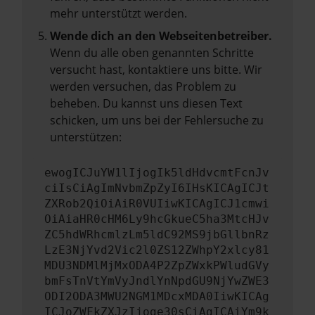
mehr unterstützt werden.
Wende dich an den Webseitenbetreiber.
Wenn du alle oben genannten Schritte
versucht hast, kontaktiere uns bitte. Wir
werden versuchen, das Problem zu
beheben. Du kannst uns diesen Text
schicken, um uns bei der Fehlersuche zu
unterstützen:
ewogICJuYW1lIjogIk5ldHdvcmtFcnJv
ciIsCiAgImNvbmZpZyI6IHsKICAgICJt
ZXRob2QiOiAiR0VUIiwKICAgICJ1cmwi
OiAiaHR0cHM6Ly9hcGkueC5ha3MtcHJv
ZC5hdWRhcmlzLm5ldC92MS9jbGllbnRz
LzE3NjYvd2Vic2l0ZS12ZWhpY2xlcy81
MDU3NDMlMjMxODA4P2ZpZWxkPWludGVy
bmFsTnVtYmVyJndlYnNpdGU9NjYwZWE3
ODI2ODA3MWU2NGM1MDcxMDA0IiwKICAg
ICJoZWFkZXJzIjoge30sCiAgICAiYm9k