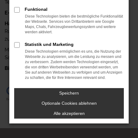
Telefax: +49 341-42640-25
Funktional
E-Mail:
info@autohaus-ruehlemann.de
Diese Technologien bieten die bestmögliche Funktionalität
der Webseite. Services von Drittanbietern wie Google
Haben Sie noch Fragen?
Maps, Chats, Fahrzeugbewertungssystem und weitere
Rufen Sie uns doch einfach an, wir stehen Ihnen gerne
werden aktiviert.
zur Verfügung.
Statistik und Marketing
Mo.- Fr.: 7.00 Uhr bis 18.00 Uhr
Diese Technologien ermöglichen es uns, die Nutzung der
Sa.: 08.00 Uhr bis 13.00 Uhr
Webseite zu analysieren, um die Leistung zu messen und
zu verbessern. Zudem werden Technologien eingesetzt,
die von dritten Werbetreibenden verwendet werden, um
Bis gleich!
+49 341-42640-0
Sie auf anderen Webseiten zu verfolgen und um Anzeigen
zu schalten, die für Ihre Interessen relevant sind.
Speichern
Optionale Cookies ablehnen
Alle akzeptieren