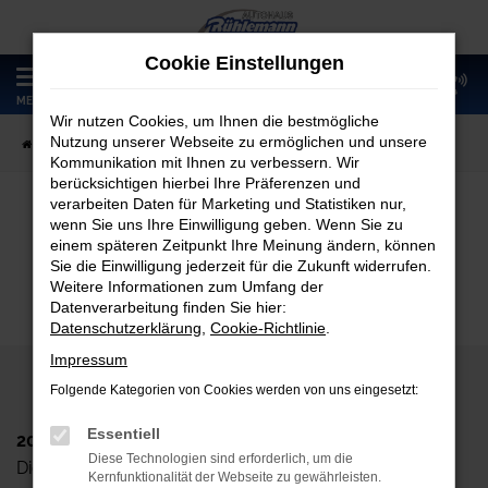
Zum
Hauptinhalt
Cookie Einstellungen
springen
0
MENÜ
Wir nutzen Cookies, um Ihnen die bestmögliche
Nutzung unserer Webseite zu ermöglichen und unsere
Startseite
Fahrzeugangebote
Fahrzeugmarkt
Kommunikation mit Ihnen zu verbessern. Wir
berücksichtigen hierbei Ihre Präferenzen und
verarbeiten Daten für Marketing und Statistiken nur,
wenn Sie uns Ihre Einwilligung geben. Wenn Sie zu
Fahrzeugmarkt
einem späteren Zeitpunkt Ihre Meinung ändern, können
Sie die Einwilligung jederzeit für die Zukunft widerrufen.
Weitere Informationen zum Umfang der
Datenverarbeitung finden Sie hier:
Datenschutzerklärung
,
Cookie-Richtlinie
.
Impressum
Folgende Kategorien von Cookies werden von uns eingesetzt:
Essentiell
2024 Autohaus Rühlemann GmbH
Diese Technologien sind erforderlich, um die
Dieskaustr. 102, D-04249 Leipzig
Kernfunktionalität der Webseite zu gewährleisten.