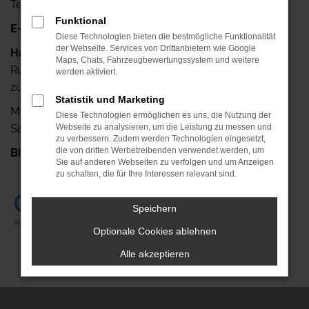
Telefax: +49 341-42640-25
Funktional
E-Mail:
info@autohaus-ruehlemann.de
Diese Technologien bieten die bestmögliche Funktionalität
der Webseite. Services von Drittanbietern wie Google
Haben Sie noch Fragen?
Maps, Chats, Fahrzeugbewertungssystem und weitere
Rufen Sie uns doch einfach an, wir stehen Ihnen gerne
werden aktiviert.
zur Verfügung.
Statistik und Marketing
Mo.- Fr.: 7.00 Uhr bis 18.00 Uhr
Diese Technologien ermöglichen es uns, die Nutzung der
Sa.: 08.00 Uhr bis 13.00 Uhr
Webseite zu analysieren, um die Leistung zu messen und
zu verbessern. Zudem werden Technologien eingesetzt,
die von dritten Werbetreibenden verwendet werden, um
Bis gleich!
+49 341-42640-0
Sie auf anderen Webseiten zu verfolgen und um Anzeigen
zu schalten, die für Ihre Interessen relevant sind.
Speichern
Optionale Cookies ablehnen
Alle akzeptieren