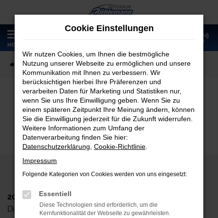
Zum
Hauptinhalt
Cookie Einstellungen
springen
0
MENÜ
Wir nutzen Cookies, um Ihnen die bestmögliche
Nutzung unserer Webseite zu ermöglichen und unsere
Startseite
Fahrzeugangebote
Fahrzeugmarkt
Kommunikation mit Ihnen zu verbessern. Wir
berücksichtigen hierbei Ihre Präferenzen und
verarbeiten Daten für Marketing und Statistiken nur,
wenn Sie uns Ihre Einwilligung geben. Wenn Sie zu
Fahrzeugmarkt
einem späteren Zeitpunkt Ihre Meinung ändern, können
Sie die Einwilligung jederzeit für die Zukunft widerrufen.
Weitere Informationen zum Umfang der
Datenverarbeitung finden Sie hier:
Datenschutzerklärung
,
Cookie-Richtlinie
.
Impressum
Folgende Kategorien von Cookies werden von uns eingesetzt:
Essentiell
2024 Autohaus Rühlemann GmbH
Diese Technologien sind erforderlich, um die
Dieskaustr. 102, D-04249 Leipzig
Kernfunktionalität der Webseite zu gewährleisten.