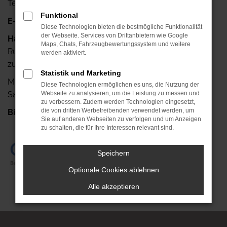
Telefax: +49 341-42640-25
Funktional
E-Mail:
info@autohaus-ruehlemann.de
Diese Technologien bieten die bestmögliche Funktionalität
der Webseite. Services von Drittanbietern wie Google
Haben Sie noch Fragen?
Maps, Chats, Fahrzeugbewertungssystem und weitere
Rufen Sie uns doch einfach an, wir stehen Ihnen gerne
werden aktiviert.
zur Verfügung.
Statistik und Marketing
Mo.- Fr.: 7.00 Uhr bis 18.00 Uhr
Diese Technologien ermöglichen es uns, die Nutzung der
Sa.: 08.00 Uhr bis 13.00 Uhr
Webseite zu analysieren, um die Leistung zu messen und
zu verbessern. Zudem werden Technologien eingesetzt,
die von dritten Werbetreibenden verwendet werden, um
Bis gleich!
+49 341-42640-0
Sie auf anderen Webseiten zu verfolgen und um Anzeigen
zu schalten, die für Ihre Interessen relevant sind.
Speichern
Optionale Cookies ablehnen
Alle akzeptieren