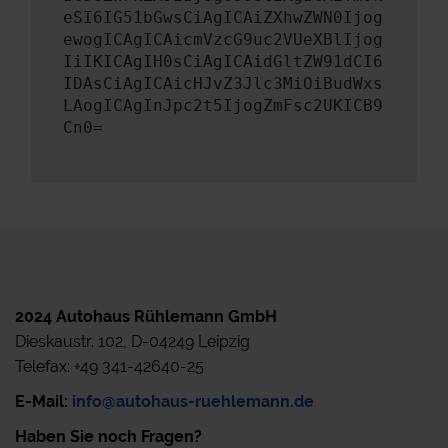
eSI6IG51bGwsCiAgICAiZXhwZWN0Ijog
ewogICAgICAicmVzcG9uc2VUeXBlIjog
IiIKICAgIH0sCiAgICAidGltZW91dCI6
IDAsCiAgICAicHJvZ3Jlc3MiOiBudWxs
LAogICAgInJpc2t5IjogZmFsc2UKICB9
Cn0=
2024 Autohaus Rühlemann GmbH
Dieskaustr. 102, D-04249 Leipzig
Telefax: +49 341-42640-25
E-Mail:
info@autohaus-ruehlemann.de
Haben Sie noch Fragen?