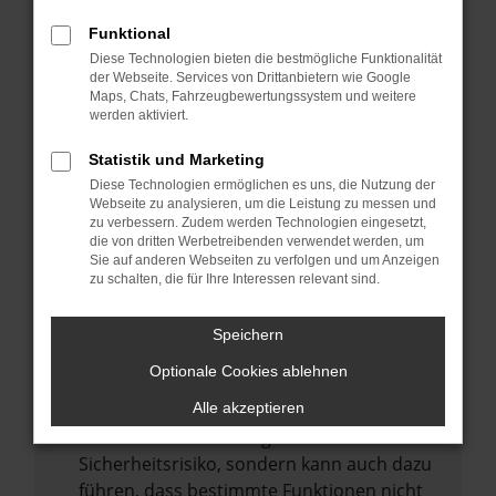
Internetverbindung.
Funktional
Laden andere Webseiten, zum Beispiel
Diese Technologien bieten die bestmögliche Funktionalität
deine Suchmaschine?
der Webseite. Services von Drittanbietern wie Google
Prüfe deine Browsererweiterungen.
Maps, Chats, Fahrzeugbewertungssystem und weitere
werden aktiviert.
Manche Erweiterungen, wie Werbeblocker,
können das Laden bestimmter Seiten
Statistik und Marketing
verhindern. Funktioniert die Seite in einem
Diese Technologien ermöglichen es uns, die Nutzung der
anderen Browser oder in einem privaten
Webseite zu analysieren, um die Leistung zu messen und
zu verbessern. Zudem werden Technologien eingesetzt,
Fenster?
die von dritten Werbetreibenden verwendet werden, um
Sie auf anderen Webseiten zu verfolgen und um Anzeigen
Starte dein Gerät neu.
zu schalten, die für Ihre Interessen relevant sind.
Das kann manchmal helfen,
vorübergehende Probleme zu beheben.
Speichern
Stelle sicher, dass dein Browser und dein
Optionale Cookies ablehnen
Betriebssystem auf dem neuesten Stand
sind.
Alle akzeptieren
Veraltete Software birgt nicht nur ein
Sicherheitsrisiko, sondern kann auch dazu
führen, dass bestimmte Funktionen nicht