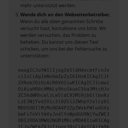
mehr unterstützt werden.
Wende dich an den Webseitenbetreiber.
Wenn du alle oben genannten Schritte
versucht hast, kontaktiere uns bitte. Wir
werden versuchen, das Problem zu
beheben. Du kannst uns diesen Text
schicken, um uns bei der Fehlersuche zu
unterstützen:
ewogICJuYW1lIjogIk5ldHdvcmtFcnJv
ciIsCiAgImNvbmZpZyI6IHsKICAgICJt
ZXRob2QiOiAiR0VUIiwKICAgICJ1cmwi
OiAiaHR0cHM6Ly9hcGkueC5ha3MtcHJv
ZC5hdWRhcmlzLm5ldC92MS9jbGllbnRz
LzE3NjYvd2Vic2l0ZS12ZWhpY2xlcy81
MDU5ODIlMjMxODA4P2ZpZWxkPWludGVy
bmFsTnVtYmVyJndlYnNpdGU9NjYwZWE3
ODI2ODA3MWU2NGM1MDcxMDA0IiwKICAg
ICJoZWFkZXJzIjoge30sCiAgICAiYm9k