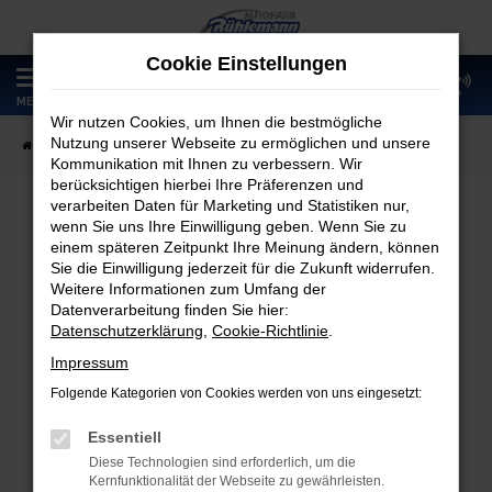
Zum
Hauptinhalt
Cookie Einstellungen
springen
0
MENÜ
Wir nutzen Cookies, um Ihnen die bestmögliche
Nutzung unserer Webseite zu ermöglichen und unsere
Startseite
Fahrzeugangebote
Fahrzeugmarkt
Kommunikation mit Ihnen zu verbessern. Wir
berücksichtigen hierbei Ihre Präferenzen und
verarbeiten Daten für Marketing und Statistiken nur,
wenn Sie uns Ihre Einwilligung geben. Wenn Sie zu
Fahrzeugmarkt
einem späteren Zeitpunkt Ihre Meinung ändern, können
Sie die Einwilligung jederzeit für die Zukunft widerrufen.
Weitere Informationen zum Umfang der
Datenverarbeitung finden Sie hier:
Datenschutzerklärung
,
Cookie-Richtlinie
.
Fehler: Network Error
Impressum
Folgende Kategorien von Cookies werden von uns eingesetzt:
Beim Laden ist ein Fehler aufgetreten.
Hier sind ein paar Tipps, die dir helfen können:
Essentiell
Diese Technologien sind erforderlich, um die
Überprüfe deine Firewall und deine
Kernfunktionalität der Webseite zu gewährleisten.