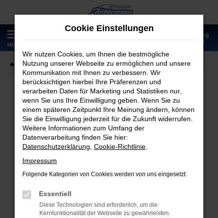
Zum
Hauptinhalt
Cookie Einstellungen
springen
0
MENÜ
Wir nutzen Cookies, um Ihnen die bestmögliche
Nutzung unserer Webseite zu ermöglichen und unsere
Startseite
Fahrzeugangebote
Fahrzeugmarkt
Kommunikation mit Ihnen zu verbessern. Wir
berücksichtigen hierbei Ihre Präferenzen und
verarbeiten Daten für Marketing und Statistiken nur,
wenn Sie uns Ihre Einwilligung geben. Wenn Sie zu
Fahrzeugmarkt
einem späteren Zeitpunkt Ihre Meinung ändern, können
Sie die Einwilligung jederzeit für die Zukunft widerrufen.
Weitere Informationen zum Umfang der
Datenverarbeitung finden Sie hier:
Datenschutzerklärung
,
Cookie-Richtlinie
.
Fehler: Network Error
Impressum
Folgende Kategorien von Cookies werden von uns eingesetzt:
Beim Laden ist ein Fehler aufgetreten.
Hier sind ein paar Tipps, die dir helfen können:
Essentiell
Diese Technologien sind erforderlich, um die
Überprüfe deine Firewall und deine
Kernfunktionalität der Webseite zu gewährleisten.