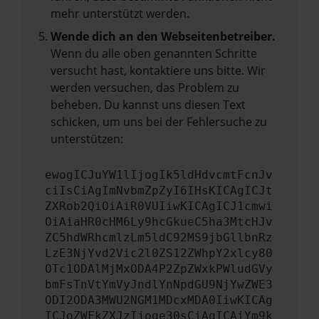
mehr unterstützt werden.
Wende dich an den Webseitenbetreiber.
Wenn du alle oben genannten Schritte
versucht hast, kontaktiere uns bitte. Wir
werden versuchen, das Problem zu
beheben. Du kannst uns diesen Text
schicken, um uns bei der Fehlersuche zu
unterstützen:
ewogICJuYW1lIjogIk5ldHdvcmtFcnJv
ciIsCiAgImNvbmZpZyI6IHsKICAgICJt
ZXRob2QiOiAiR0VUIiwKICAgICJ1cmwi
OiAiaHR0cHM6Ly9hcGkueC5ha3MtcHJv
ZC5hdWRhcmlzLm5ldC92MS9jbGllbnRz
LzE3NjYvd2Vic2l0ZS12ZWhpY2xlcy80
OTc1ODAlMjMxODA4P2ZpZWxkPWludGVy
bmFsTnVtYmVyJndlYnNpdGU9NjYwZWE3
ODI2ODA3MWU2NGM1MDcxMDA0IiwKICAg
ICJoZWFkZXJzIjoge30sCiAgICAiYm9k