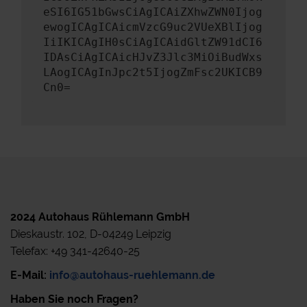
eSI6IG51bGwsCiAgICAiZXhwZWN0Ijog
ewogICAgICAicmVzcG9uc2VUeXBlIjog
IiIKICAgIH0sCiAgICAidGltZW91dCI6
IDAsCiAgICAicHJvZ3Jlc3MiOiBudWxs
LAogICAgInJpc2t5IjogZmFsc2UKICB9
Cn0=
2024 Autohaus Rühlemann GmbH
Dieskaustr. 102, D-04249 Leipzig
Telefax: +49 341-42640-25
E-Mail:
info@autohaus-ruehlemann.de
Haben Sie noch Fragen?