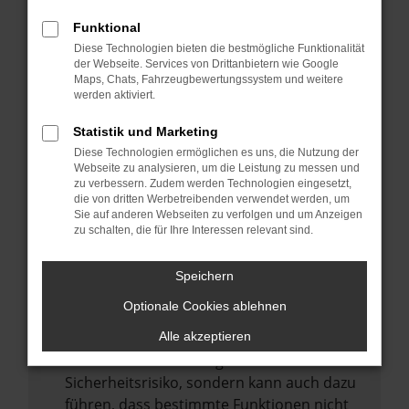
Internetverbindung.
Funktional
Laden andere Webseiten, zum Beispiel
Diese Technologien bieten die bestmögliche Funktionalität
deine Suchmaschine?
der Webseite. Services von Drittanbietern wie Google
Prüfe deine Browsererweiterungen.
Maps, Chats, Fahrzeugbewertungssystem und weitere
werden aktiviert.
Manche Erweiterungen, wie Werbeblocker,
können das Laden bestimmter Seiten
Statistik und Marketing
verhindern. Funktioniert die Seite in einem
Diese Technologien ermöglichen es uns, die Nutzung der
anderen Browser oder in einem privaten
Webseite zu analysieren, um die Leistung zu messen und
zu verbessern. Zudem werden Technologien eingesetzt,
Fenster?
die von dritten Werbetreibenden verwendet werden, um
Sie auf anderen Webseiten zu verfolgen und um Anzeigen
Starte dein Gerät neu.
zu schalten, die für Ihre Interessen relevant sind.
Das kann manchmal helfen,
vorübergehende Probleme zu beheben.
Speichern
Stelle sicher, dass dein Browser und dein
Optionale Cookies ablehnen
Betriebssystem auf dem neuesten Stand
sind.
Alle akzeptieren
Veraltete Software birgt nicht nur ein
Sicherheitsrisiko, sondern kann auch dazu
führen, dass bestimmte Funktionen nicht