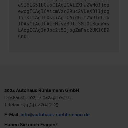
eSI6IG51bGwsCiAgICAiZXhwZWN0Ijog
ewogICAgICAicmVzcG9uc2VUeXBlIjog
IiIKICAgIH0sCiAgICAidGltZW91dCI6
IDAsCiAgICAicHJvZ3Jlc3MiOiBudWxs
LAogICAgInJpc2t5IjogZmFsc2UKICB9
Cn0=
2024 Autohaus Rühlemann GmbH
Dieskaustr. 102, D-04249 Leipzig
Telefax: +49 341-42640-25
E-Mail:
info@autohaus-ruehlemann.de
Haben Sie noch Fragen?