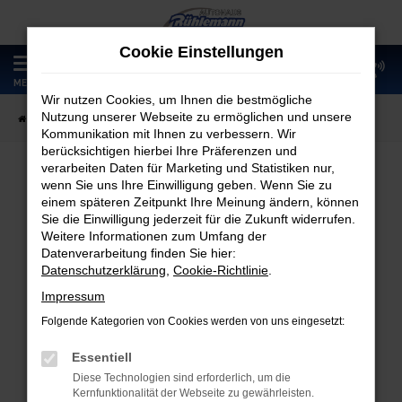
Zum
Hauptinhalt
Cookie Einstellungen
springen
0
MENÜ
Wir nutzen Cookies, um Ihnen die bestmögliche
Nutzung unserer Webseite zu ermöglichen und unsere
Startseite
Fahrzeugangebote
Fahrzeugmarkt
Kommunikation mit Ihnen zu verbessern. Wir
berücksichtigen hierbei Ihre Präferenzen und
verarbeiten Daten für Marketing und Statistiken nur,
wenn Sie uns Ihre Einwilligung geben. Wenn Sie zu
Fahrzeugmarkt
einem späteren Zeitpunkt Ihre Meinung ändern, können
Sie die Einwilligung jederzeit für die Zukunft widerrufen.
Weitere Informationen zum Umfang der
Datenverarbeitung finden Sie hier:
Datenschutzerklärung
,
Cookie-Richtlinie
.
Fehler: Network Error
Impressum
Folgende Kategorien von Cookies werden von uns eingesetzt:
Beim Laden ist ein Fehler aufgetreten.
Hier sind ein paar Tipps, die dir helfen können:
Essentiell
Diese Technologien sind erforderlich, um die
Überprüfe deine Firewall und deine
Kernfunktionalität der Webseite zu gewährleisten.