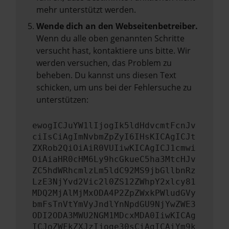
mehr unterstützt werden.
Wende dich an den Webseitenbetreiber.
Wenn du alle oben genannten Schritte
versucht hast, kontaktiere uns bitte. Wir
werden versuchen, das Problem zu
beheben. Du kannst uns diesen Text
schicken, um uns bei der Fehlersuche zu
unterstützen:
ewogICJuYW1lIjogIk5ldHdvcmtFcnJv
ciIsCiAgImNvbmZpZyI6IHsKICAgICJt
ZXRob2QiOiAiR0VUIiwKICAgICJ1cmwi
OiAiaHR0cHM6Ly9hcGkueC5ha3MtcHJv
ZC5hdWRhcmlzLm5ldC92MS9jbGllbnRz
LzE3NjYvd2Vic2l0ZS12ZWhpY2xlcy81
MDQ2MjAlMjMxODA4P2ZpZWxkPWludGVy
bmFsTnVtYmVyJndlYnNpdGU9NjYwZWE3
ODI2ODA3MWU2NGM1MDcxMDA0IiwKICAg
ICJoZWFkZXJzIjoge30sCiAgICAiYm9k