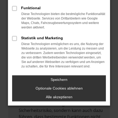
Internetverbindung.
Funktional
Laden andere Webseiten, zum Beispiel
Diese Technologien bieten die bestmögliche Funktionalität
deine Suchmaschine?
der Webseite. Services von Drittanbietern wie Google
Prüfe deine Browsererweiterungen.
Maps, Chats, Fahrzeugbewertungssystem und weitere
werden aktiviert.
Manche Erweiterungen, wie Werbeblocker,
können das Laden bestimmter Seiten
Statistik und Marketing
verhindern. Funktioniert die Seite in einem
Diese Technologien ermöglichen es uns, die Nutzung der
anderen Browser oder in einem privaten
Webseite zu analysieren, um die Leistung zu messen und
zu verbessern. Zudem werden Technologien eingesetzt,
Fenster?
die von dritten Werbetreibenden verwendet werden, um
Sie auf anderen Webseiten zu verfolgen und um Anzeigen
Starte dein Gerät neu.
zu schalten, die für Ihre Interessen relevant sind.
Das kann manchmal helfen,
vorübergehende Probleme zu beheben.
Speichern
Stelle sicher, dass dein Browser und dein
Optionale Cookies ablehnen
Betriebssystem auf dem neuesten Stand
sind.
Alle akzeptieren
Veraltete Software birgt nicht nur ein
Sicherheitsrisiko, sondern kann auch dazu
führen, dass bestimmte Funktionen nicht