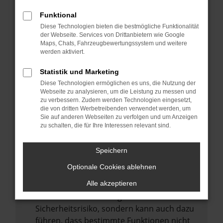
Internetverbindung.
Funktional
Laden andere Webseiten, zum Beispiel
Diese Technologien bieten die bestmögliche Funktionalität
deine Suchmaschine?
der Webseite. Services von Drittanbietern wie Google
Prüfe deine Browsererweiterungen.
Maps, Chats, Fahrzeugbewertungssystem und weitere
werden aktiviert.
Manche Erweiterungen, wie Werbeblocker,
können das Laden bestimmter Seiten
Statistik und Marketing
verhindern. Funktioniert die Seite in einem
Diese Technologien ermöglichen es uns, die Nutzung der
anderen Browser oder in einem privaten
Webseite zu analysieren, um die Leistung zu messen und
zu verbessern. Zudem werden Technologien eingesetzt,
Fenster?
die von dritten Werbetreibenden verwendet werden, um
Sie auf anderen Webseiten zu verfolgen und um Anzeigen
Starte dein Gerät neu.
zu schalten, die für Ihre Interessen relevant sind.
Das kann manchmal helfen,
vorübergehende Probleme zu beheben.
Speichern
Stelle sicher, dass dein Browser und dein
Optionale Cookies ablehnen
Betriebssystem auf dem neuesten Stand
sind.
Alle akzeptieren
Veraltete Software birgt nicht nur ein
Sicherheitsrisiko, sondern kann auch dazu
führen, dass bestimmte Funktionen nicht