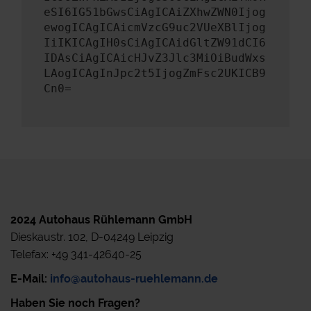
eSI6IG51bGwsCiAgICAiZXhwZWN0Ijog
ewogICAgICAicmVzcG9uc2VUeXBlIjog
IiIKICAgIH0sCiAgICAidGltZW91dCI6
IDAsCiAgICAicHJvZ3Jlc3MiOiBudWxs
LAogICAgInJpc2t5IjogZmFsc2UKICB9
Cn0=
2024 Autohaus Rühlemann GmbH
Dieskaustr. 102, D-04249 Leipzig
Telefax: +49 341-42640-25
E-Mail:
info@autohaus-ruehlemann.de
Haben Sie noch Fragen?