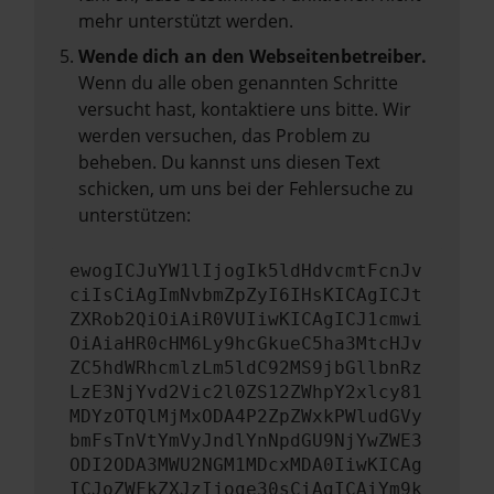
mehr unterstützt werden.
Wende dich an den Webseitenbetreiber.
Wenn du alle oben genannten Schritte
versucht hast, kontaktiere uns bitte. Wir
werden versuchen, das Problem zu
beheben. Du kannst uns diesen Text
schicken, um uns bei der Fehlersuche zu
unterstützen:
ewogICJuYW1lIjogIk5ldHdvcmtFcnJv
ciIsCiAgImNvbmZpZyI6IHsKICAgICJt
ZXRob2QiOiAiR0VUIiwKICAgICJ1cmwi
OiAiaHR0cHM6Ly9hcGkueC5ha3MtcHJv
ZC5hdWRhcmlzLm5ldC92MS9jbGllbnRz
LzE3NjYvd2Vic2l0ZS12ZWhpY2xlcy81
MDYzOTQlMjMxODA4P2ZpZWxkPWludGVy
bmFsTnVtYmVyJndlYnNpdGU9NjYwZWE3
ODI2ODA3MWU2NGM1MDcxMDA0IiwKICAg
ICJoZWFkZXJzIjoge30sCiAgICAiYm9k