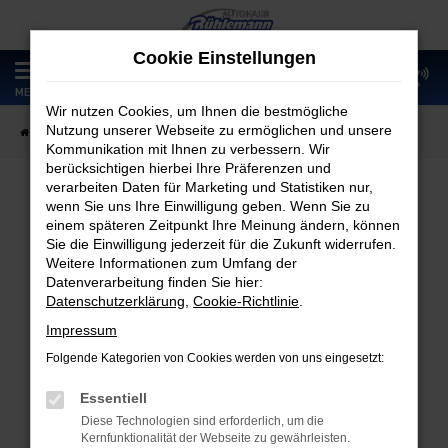
Zum
Hauptinhalt
Cookie Einstellungen
springen
0
MENÜ
Wir nutzen Cookies, um Ihnen die bestmögliche
Nutzung unserer Webseite zu ermöglichen und unsere
Startseite
Fahrzeugangebote
Fahrzeugmarkt
Kommunikation mit Ihnen zu verbessern. Wir
berücksichtigen hierbei Ihre Präferenzen und
verarbeiten Daten für Marketing und Statistiken nur,
wenn Sie uns Ihre Einwilligung geben. Wenn Sie zu
Fahrzeugmarkt
einem späteren Zeitpunkt Ihre Meinung ändern, können
Sie die Einwilligung jederzeit für die Zukunft widerrufen.
Weitere Informationen zum Umfang der
Datenverarbeitung finden Sie hier:
Datenschutzerklärung
,
Cookie-Richtlinie
.
Fehler: Network Error
Impressum
Folgende Kategorien von Cookies werden von uns eingesetzt:
Beim Laden ist ein Fehler aufgetreten.
Hier sind ein paar Tipps, die dir helfen können:
Essentiell
Diese Technologien sind erforderlich, um die
Überprüfe deine Firewall und deine
Kernfunktionalität der Webseite zu gewährleisten.