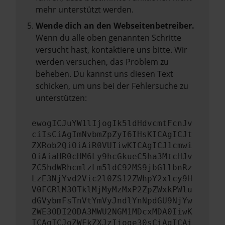
mehr unterstützt werden.
Wende dich an den Webseitenbetreiber.
Wenn du alle oben genannten Schritte
versucht hast, kontaktiere uns bitte. Wir
werden versuchen, das Problem zu
beheben. Du kannst uns diesen Text
schicken, um uns bei der Fehlersuche zu
unterstützen:
ewogICJuYW1lIjogIk5ldHdvcmtFcnJv
ciIsCiAgImNvbmZpZyI6IHsKICAgICJt
ZXRob2QiOiAiR0VUIiwKICAgICJ1cmwi
OiAiaHR0cHM6Ly9hcGkueC5ha3MtcHJv
ZC5hdWRhcmlzLm5ldC92MS9jbGllbnRz
LzE3NjYvd2Vic2l0ZS12ZWhpY2xlcy9H
V0FCRlM3OTklMjMyMzMxP2ZpZWxkPWlu
dGVybmFsTnVtYmVyJndlYnNpdGU9NjYw
ZWE3ODI2ODA3MWU2NGM1MDcxMDA0IiwK
ICAgICJoZWFkZXJzIjoge30sCiAgICAi