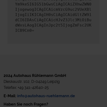
Ym9keSI6IG51bGwsCiAgICAiZXhwZWN0
IjogewogICAgICAicmVzcG9uc2VUeXBl
IjogIiIKICAgIH0sCiAgICAidGltZW91
dCI6IDAsCiAgICAicHJvZ3Jlc3MiOiBu
dWxsLAogICAgInJpc2t5IjogZmFsc2UK
ICB9Cn0=
2024 Autohaus Rühlemann GmbH
Dieskaustr. 102, D-04249 Leipzig
Telefax: +49 341-42640-25
E-Mail:
info@autohaus-ruehlemann.de
Haben Sie noch Fragen?