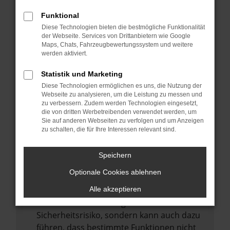
Internetverbindung.
Funktional
Laden andere Webseiten, zum Beispiel
Diese Technologien bieten die bestmögliche Funktionalität
deine Suchmaschine?
der Webseite. Services von Drittanbietern wie Google
Prüfe deine Browsererweiterungen.
Maps, Chats, Fahrzeugbewertungssystem und weitere
werden aktiviert.
Manche Erweiterungen, wie Werbeblocker,
können das Laden bestimmter Seiten
Statistik und Marketing
verhindern. Funktioniert die Seite in einem
Diese Technologien ermöglichen es uns, die Nutzung der
anderen Browser oder in einem privaten
Webseite zu analysieren, um die Leistung zu messen und
zu verbessern. Zudem werden Technologien eingesetzt,
Fenster?
die von dritten Werbetreibenden verwendet werden, um
Sie auf anderen Webseiten zu verfolgen und um Anzeigen
Starte dein Gerät neu.
zu schalten, die für Ihre Interessen relevant sind.
Das kann manchmal helfen,
vorübergehende Probleme zu beheben.
Speichern
Stelle sicher, dass dein Browser und dein
Optionale Cookies ablehnen
Betriebssystem auf dem neuesten Stand
sind.
Alle akzeptieren
Veraltete Software birgt nicht nur ein
Sicherheitsrisiko, sondern kann auch dazu
führen, dass bestimmte Funktionen nicht