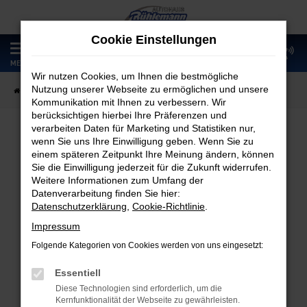
Zum
Hauptinhalt
Cookie Einstellungen
springen
0
MENÜ
Wir nutzen Cookies, um Ihnen die bestmögliche
Nutzung unserer Webseite zu ermöglichen und unsere
Startseite
Fahrzeugangebote
Fahrzeugmarkt
Kommunikation mit Ihnen zu verbessern. Wir
berücksichtigen hierbei Ihre Präferenzen und
verarbeiten Daten für Marketing und Statistiken nur,
wenn Sie uns Ihre Einwilligung geben. Wenn Sie zu
Fahrzeugmarkt
einem späteren Zeitpunkt Ihre Meinung ändern, können
Sie die Einwilligung jederzeit für die Zukunft widerrufen.
Weitere Informationen zum Umfang der
Datenverarbeitung finden Sie hier:
Datenschutzerklärung
,
Cookie-Richtlinie
.
Fehler: Network Error
Impressum
Folgende Kategorien von Cookies werden von uns eingesetzt:
Beim Laden ist ein Fehler aufgetreten.
Hier sind ein paar Tipps, die dir helfen können:
Essentiell
Diese Technologien sind erforderlich, um die
Überprüfe deine Firewall und deine
Kernfunktionalität der Webseite zu gewährleisten.