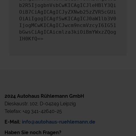
b2R5IjogbnVsbCwKICAgICJleHBlY3Qi
OiB7CiAgICAgICJyZXNwb25zZVR5cGUi
OiAiIgogICAgfSwKICAgICJ0aW1lb3V0
IjogMCwKICAgICJwcm9ncmVzcyI6IG51
bGwsCiAgICAicmlza3kiOiBmYWxzZQog
IH0KfQ==
2024 Autohaus Rühlemann GmbH
Dieskaustr. 102, D-04249 Leipzig
Telefax: +49 341-42640-25
E-Mail:
info@autohaus-ruehlemann.de
Haben Sie noch Fragen?