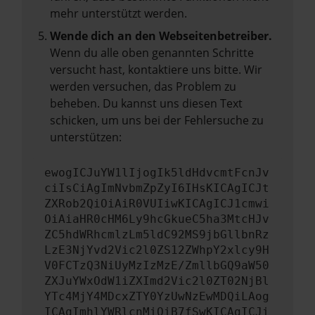
mehr unterstützt werden.
Wende dich an den Webseitenbetreiber.
Wenn du alle oben genannten Schritte
versucht hast, kontaktiere uns bitte. Wir
werden versuchen, das Problem zu
beheben. Du kannst uns diesen Text
schicken, um uns bei der Fehlersuche zu
unterstützen:
ewogICJuYW1lIjogIk5ldHdvcmtFcnJv
ciIsCiAgImNvbmZpZyI6IHsKICAgICJt
ZXRob2QiOiAiR0VUIiwKICAgICJ1cmwi
OiAiaHR0cHM6Ly9hcGkueC5ha3MtcHJv
ZC5hdWRhcmlzLm5ldC92MS9jbGllbnRz
LzE3NjYvd2Vic2l0ZS12ZWhpY2xlcy9H
V0FCTzQ3NiUyMzIzMzE/ZmllbGQ9aW50
ZXJuYWxOdW1iZXImd2Vic2l0ZT02NjBl
YTc4MjY4MDcxZTY0YzUwNzEwMDQiLAog
ICAgImhlYWRlcnMiOiB7fSwKICAgICJi