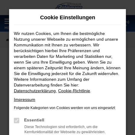
Zum
Hauptinhalt
Cookie Einstellungen
springen
0
MENÜ
Wir nutzen Cookies, um Ihnen die bestmögliche
Nutzung unserer Webseite zu ermöglichen und unsere
Startseite
Fahrzeugangebote
Fahrzeugmarkt
Kommunikation mit Ihnen zu verbessern. Wir
berücksichtigen hierbei Ihre Präferenzen und
verarbeiten Daten für Marketing und Statistiken nur,
wenn Sie uns Ihre Einwilligung geben. Wenn Sie zu
Fahrzeugmarkt
einem späteren Zeitpunkt Ihre Meinung ändern, können
Sie die Einwilligung jederzeit für die Zukunft widerrufen.
Weitere Informationen zum Umfang der
Datenverarbeitung finden Sie hier:
Datenschutzerklärung
,
Cookie-Richtlinie
.
Fehler: Network Error
Impressum
Folgende Kategorien von Cookies werden von uns eingesetzt:
Beim Laden ist ein Fehler aufgetreten.
Hier sind ein paar Tipps, die dir helfen können:
Essentiell
Diese Technologien sind erforderlich, um die
Überprüfe deine Firewall und deine
Kernfunktionalität der Webseite zu gewährleisten.