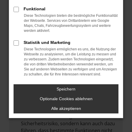
Internetverbindung.
Funktional
Laden andere Webseiten, zum Beispiel
Diese Technologien bieten die bestmögliche Funktionalität
deine Suchmaschine?
der Webseite. Services von Drittanbietern wie Google
Prüfe deine Browsererweiterungen.
Maps, Chats, Fahrzeugbewertungssystem und weitere
werden aktiviert.
Manche Erweiterungen, wie Werbeblocker,
können das Laden bestimmter Seiten
Statistik und Marketing
verhindern. Funktioniert die Seite in einem
Diese Technologien ermöglichen es uns, die Nutzung der
anderen Browser oder in einem privaten
Webseite zu analysieren, um die Leistung zu messen und
zu verbessern. Zudem werden Technologien eingesetzt,
Fenster?
die von dritten Werbetreibenden verwendet werden, um
Sie auf anderen Webseiten zu verfolgen und um Anzeigen
Starte dein Gerät neu.
zu schalten, die für Ihre Interessen relevant sind.
Das kann manchmal helfen,
vorübergehende Probleme zu beheben.
Speichern
Stelle sicher, dass dein Browser und dein
Optionale Cookies ablehnen
Betriebssystem auf dem neuesten Stand
sind.
Alle akzeptieren
Veraltete Software birgt nicht nur ein
Sicherheitsrisiko, sondern kann auch dazu
führen, dass bestimmte Funktionen nicht