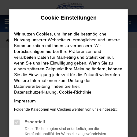
Zum
Hauptinhalt
Cookie Einstellungen
springen
0
MENÜ
Wir nutzen Cookies, um Ihnen die bestmögliche
Nutzung unserer Webseite zu ermöglichen und unsere
Startseite
Fahrzeugangebote
Fahrzeugmarkt
Kommunikation mit Ihnen zu verbessern. Wir
berücksichtigen hierbei Ihre Präferenzen und
verarbeiten Daten für Marketing und Statistiken nur,
wenn Sie uns Ihre Einwilligung geben. Wenn Sie zu
Fahrzeugmarkt
einem späteren Zeitpunkt Ihre Meinung ändern, können
Sie die Einwilligung jederzeit für die Zukunft widerrufen.
Weitere Informationen zum Umfang der
Datenverarbeitung finden Sie hier:
Datenschutzerklärung
,
Cookie-Richtlinie
.
Fehler: Network Error
Impressum
Folgende Kategorien von Cookies werden von uns eingesetzt:
Beim Laden ist ein Fehler aufgetreten.
Hier sind ein paar Tipps, die dir helfen können:
Essentiell
Diese Technologien sind erforderlich, um die
Überprüfe deine Firewall und deine
Kernfunktionalität der Webseite zu gewährleisten.