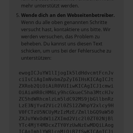
mehr unterstützt werden.
Wende dich an den Webseitenbetreiber.
Wenn du alle oben genannten Schritte
versucht hast, kontaktiere uns bitte. Wir
werden versuchen, das Problem zu
beheben. Du kannst uns diesen Text
schicken, um uns bei der Fehlersuche zu
unterstützen:
ewogICJuYW1lIjogIk5ldHdvcmtFcnJv
ciIsCiAgImNvbmZpZyI6IHsKICAgICJt
ZXRob2QiOiAiR0VUIiwKICAgICJ1cmwi
OiAiaHR0cHM6Ly9hcGkueC5ha3MtcHJv
ZC5hdWRhcmlzLm5ldC92MS9jbGllbnRz
LzE3NjYvd2Vic2l0ZS12ZWhpY2xlcy9H
V0FCTzU5NCUyMzIzMzE/ZmllbGQ9aW50
ZXJuYWxOdW1iZXImd2Vic2l0ZT02NjBl
YTc4MjY4MDcxZTY0YzUwNzEwMDQiLAog
ICAgImhlYWRlcnMiOiB7fSwKICAgICJi