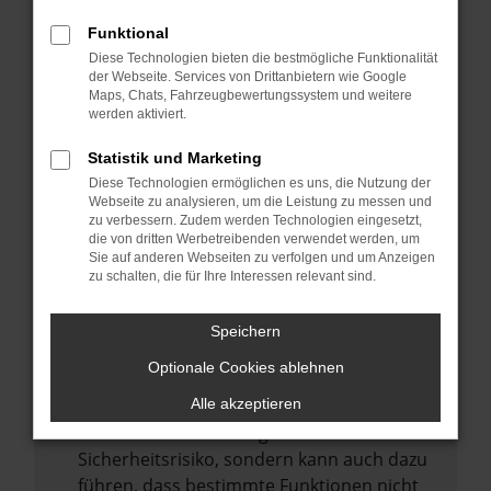
Internetverbindung.
Funktional
Laden andere Webseiten, zum Beispiel
Diese Technologien bieten die bestmögliche Funktionalität
deine Suchmaschine?
der Webseite. Services von Drittanbietern wie Google
Prüfe deine Browsererweiterungen.
Maps, Chats, Fahrzeugbewertungssystem und weitere
werden aktiviert.
Manche Erweiterungen, wie Werbeblocker,
können das Laden bestimmter Seiten
Statistik und Marketing
verhindern. Funktioniert die Seite in einem
Diese Technologien ermöglichen es uns, die Nutzung der
anderen Browser oder in einem privaten
Webseite zu analysieren, um die Leistung zu messen und
zu verbessern. Zudem werden Technologien eingesetzt,
Fenster?
die von dritten Werbetreibenden verwendet werden, um
Sie auf anderen Webseiten zu verfolgen und um Anzeigen
Starte dein Gerät neu.
zu schalten, die für Ihre Interessen relevant sind.
Das kann manchmal helfen,
vorübergehende Probleme zu beheben.
Speichern
Stelle sicher, dass dein Browser und dein
Optionale Cookies ablehnen
Betriebssystem auf dem neuesten Stand
sind.
Alle akzeptieren
Veraltete Software birgt nicht nur ein
Sicherheitsrisiko, sondern kann auch dazu
führen, dass bestimmte Funktionen nicht