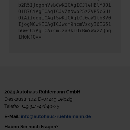
b2R5IjogbnVsbCwKICAgICJleHBlY3Qi
OiB7CiAgICAgICJyZXNwb25zZVR5cGUi
OiAiIgogICAgfSwKICAgICJ0aW1lb3V0
IjogMCwKICAgICJwcm9ncmVzcyI6IG51
bGwsCiAgICAicmlza3kiOiBmYWxzZQog
IH0KfQ==
2024 Autohaus Rühlemann GmbH
Dieskaustr. 102, D-04249 Leipzig
Telefax: +49 341-42640-25
E-Mail:
info@autohaus-ruehlemann.de
Haben Sie noch Fragen?