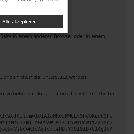
rfolgen und um Anzeigen zu schalten,
Alle akzeptieren
 Seite in einem anderen Browser oder in einem
ktionen nicht mehr unterstützt werden.
lem zu beheben. Du kannst uns diesen Text schicken,
KICAgICJ1cmwiOiAiaHR0cHM6Ly9hcGkueC5ha
MzIzMzE/ZmllbGQ9aW50ZXJuYWxOdW1iZXImd2
jogbnVsbCwKICAgICJleHBlY3QiOiB7CiAgICA