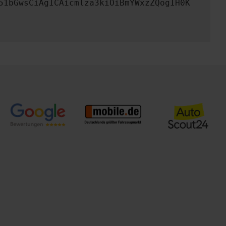
51bGwsCiAgICAicmlza3kiOiBmYWxzZQogIH0K