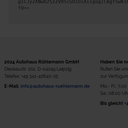
gICJyZXNwb25zZVR5cGUiOiAiIgogICAgfSwKI
fQ==
2024 Autohaus Rühlemann GmbH
Haben Sie n
Dieskaustr. 102, D-04249 Leipzig
Rufen Sie uns
Telefax: +49 341-42640-25
zur Verfügun
E-Mail:
info@autohaus-ruehlemann.de
Mo.- Fr.: 7.0
Sa.: 08.00 Uh
Bis gleich!
+