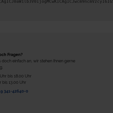
CAgICJ0aW1lb3V0IjogMCwKICAgICJwcm9ncmVzcyI6IG
och Fragen?
 doch einfach an, wir stehen Ihnen gerne
g.
0 Uhr bis 18.00 Uhr
r bis 13.00 Uhr
49 341-42640-0