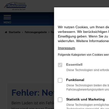
Zum
Hauptinhalt
springen
MENÜ
Wir nutzen Cookies, um Ihnen d
verbessern. Wir berücksichtigen 
Startseite
Fahrzeugangebote
Fahrzeugmarkt
Einwilligung geben. Wenn Sie zu 
widerrufen. Weitere Information
Impressum
Folgende Kategorien von Cookies werd
Essentiell
Diese Technologien sind erforde
Funktional
Diese Technologien bieten die b
Fehler: Network Error
Fahrzeugbewertungssystem und w
Statistik und Marketing
Beim Laden ist ein Fehler aufgetreten.
Diese Technologien ermöglichen