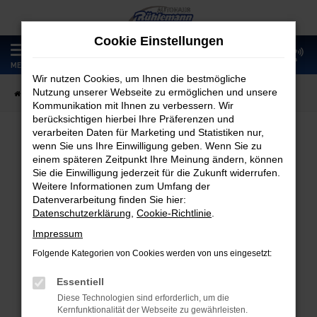
Zum
Hauptinhalt
Cookie Einstellungen
springen
0
MENÜ
Wir nutzen Cookies, um Ihnen die bestmögliche
Nutzung unserer Webseite zu ermöglichen und unsere
Startseite
Fahrzeugangebote
Fahrzeugmarkt
Kommunikation mit Ihnen zu verbessern. Wir
berücksichtigen hierbei Ihre Präferenzen und
verarbeiten Daten für Marketing und Statistiken nur,
wenn Sie uns Ihre Einwilligung geben. Wenn Sie zu
Fahrzeugmarkt
einem späteren Zeitpunkt Ihre Meinung ändern, können
Sie die Einwilligung jederzeit für die Zukunft widerrufen.
Weitere Informationen zum Umfang der
Datenverarbeitung finden Sie hier:
Datenschutzerklärung
,
Cookie-Richtlinie
.
Fehler: Network Error
Impressum
Folgende Kategorien von Cookies werden von uns eingesetzt:
Beim Laden ist ein Fehler aufgetreten.
Hier sind ein paar Tipps, die dir helfen können:
Essentiell
Diese Technologien sind erforderlich, um die
Überprüfe deine Firewall und deine
Kernfunktionalität der Webseite zu gewährleisten.