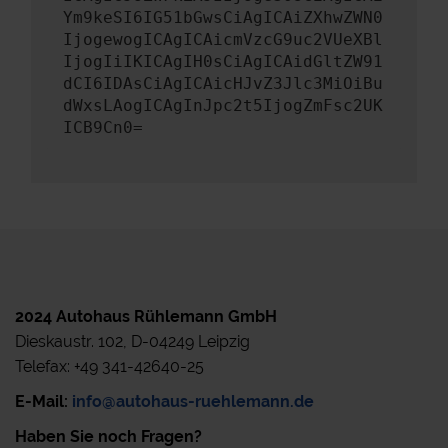
Ym9keSI6IG51bGwsCiAgICAiZXhwZWN0
IjogewogICAgICAicmVzcG9uc2VUeXBl
IjogIiIKICAgIH0sCiAgICAidGltZW91
dCI6IDAsCiAgICAicHJvZ3Jlc3MiOiBu
dWxsLAogICAgInJpc2t5IjogZmFsc2UK
ICB9Cn0=
2024 Autohaus Rühlemann GmbH
Dieskaustr. 102, D-04249 Leipzig
Telefax: +49 341-42640-25
E-Mail:
info@autohaus-ruehlemann.de
Haben Sie noch Fragen?