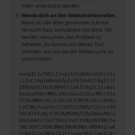
mehr unterstützt werden.
Wende dich an den Webseitenbetreiber.
Wenn du alle oben genannten Schritte
versucht hast, kontaktiere uns bitte. Wir
werden versuchen, das Problem zu
beheben. Du kannst uns diesen Text
schicken, um uns bei der Fehlersuche zu
unterstützen:
ewogICJuYW1lIjogIk5ldHdvcmtFcnJv
ciIsCiAgImNvbmZpZyI6IHsKICAgICJt
ZXRob2QiOiAiR0VUIiwKICAgICJ1cmwi
OiAiaHR0cHM6Ly9hcGkueC5ha3MtcHJv
ZC5hdWRhcmlzLm5ldC92MS9jbGllbnRz
LzE3NjYvd2Vic2l0ZS12ZWhpY2xlcy9H
V0FNTDYyNzYlMjMyMzMxP2ZpZWxkPWlu
dGVybmFsTnVtYmVyJndlYnNpdGU9NjYw
ZWE3ODI2ODA3MWU2NGM1MDcxMDA0IiwK
ICAgICJoZWFkZXJzIjoge30sCiAgICAi