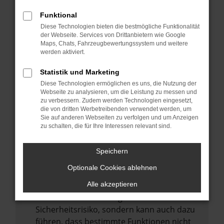
Internetverbindung.
Funktional
Laden andere Webseiten, zum Beispiel
Diese Technologien bieten die bestmögliche Funktionalität
deine Suchmaschine?
der Webseite. Services von Drittanbietern wie Google
Prüfe deine Browsererweiterungen.
Maps, Chats, Fahrzeugbewertungssystem und weitere
werden aktiviert.
Manche Erweiterungen, wie Werbeblocker,
können das Laden bestimmter Seiten
Statistik und Marketing
verhindern. Funktioniert die Seite in einem
Diese Technologien ermöglichen es uns, die Nutzung der
anderen Browser oder in einem privaten
Webseite zu analysieren, um die Leistung zu messen und
zu verbessern. Zudem werden Technologien eingesetzt,
Fenster?
die von dritten Werbetreibenden verwendet werden, um
Sie auf anderen Webseiten zu verfolgen und um Anzeigen
Starte dein Gerät neu.
zu schalten, die für Ihre Interessen relevant sind.
Das kann manchmal helfen,
vorübergehende Probleme zu beheben.
Speichern
Stelle sicher, dass dein Browser und dein
Optionale Cookies ablehnen
Betriebssystem auf dem neuesten Stand
sind.
Alle akzeptieren
Veraltete Software birgt nicht nur ein
Sicherheitsrisiko, sondern kann auch dazu
führen, dass bestimmte Funktionen nicht