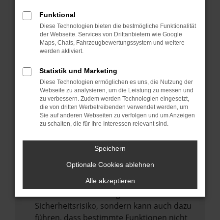
Internetverbindung.
Funktional
Laden andere Webseiten, zum Beispiel
Diese Technologien bieten die bestmögliche Funktionalität
deine Suchmaschine?
der Webseite. Services von Drittanbietern wie Google
Prüfe deine Browsererweiterungen.
Maps, Chats, Fahrzeugbewertungssystem und weitere
werden aktiviert.
Manche Erweiterungen, wie Werbeblocker,
können das Laden bestimmter Seiten
Statistik und Marketing
verhindern. Funktioniert die Seite in einem
Diese Technologien ermöglichen es uns, die Nutzung der
anderen Browser oder in einem privaten
Webseite zu analysieren, um die Leistung zu messen und
zu verbessern. Zudem werden Technologien eingesetzt,
Fenster?
die von dritten Werbetreibenden verwendet werden, um
Sie auf anderen Webseiten zu verfolgen und um Anzeigen
Starte dein Gerät neu.
zu schalten, die für Ihre Interessen relevant sind.
Das kann manchmal helfen,
vorübergehende Probleme zu beheben.
Speichern
Stelle sicher, dass dein Browser und dein
Optionale Cookies ablehnen
Betriebssystem auf dem neuesten Stand
sind.
Alle akzeptieren
Veraltete Software birgt nicht nur ein
Sicherheitsrisiko, sondern kann auch dazu
führen, dass bestimmte Funktionen nicht