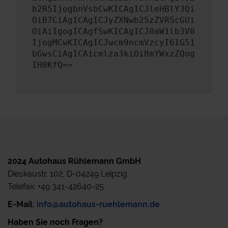
b2R5IjogbnVsbCwKICAgICJleHBlY3Qi
OiB7CiAgICAgICJyZXNwb25zZVR5cGUi
OiAiIgogICAgfSwKICAgICJ0aW1lb3V0
IjogMCwKICAgICJwcm9ncmVzcyI6IG51
bGwsCiAgICAicmlza3kiOiBmYWxzZQog
IH0KfQ==
2024 Autohaus Rühlemann GmbH
Dieskaustr. 102, D-04249 Leipzig
Telefax: +49 341-42640-25
E-Mail:
info@autohaus-ruehlemann.de
Haben Sie noch Fragen?