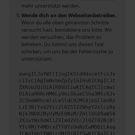
mehr unterstützt werden.
Wende dich an den Webseitenbetreiber.
Wenn du alle oben genannten Schritte
versucht hast, kontaktiere uns bitte. Wir
werden versuchen, das Problem zu
beheben. Du kannst uns diesen Text
schicken, um uns bei der Fehlersuche zu
unterstützen:
ewogICJuYW1lIjogIk5ldHdvcmtFcnJv
ciIsCiAgImNvbmZpZyI6IHsKICAgICJt
ZXRob2QiOiAiR0VUIiwKICAgICJ1cmwi
OiAiaHR0cHM6Ly9hcGkueC5ha3MtcHJv
ZC5hdWRhcmlzLm5ldC92MS9jbGllbnRz
LzE3NjYvd2Vic2l0ZS12ZWhpY2xlcy8y
Njk3NDAzMyUyMzE0NzM/ZmllbGQ9aW50
ZXJuYWxOdW1iZXImd2Vic2l0ZT02NjBl
YTc4MjY4MDcxZTY0YzUwNzEwMDQiLAog
ICAgImhlYWRlcnMiOiB7fSwKICAgICJi