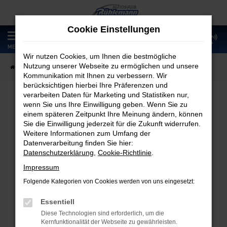
Zum
Hauptinhalt
Cookie Einstellungen
springen
0
MENÜ
Wir nutzen Cookies, um Ihnen die bestmögliche
Nutzung unserer Webseite zu ermöglichen und unsere
Startseite
Fahrzeugangebote
Fahrzeugmarkt
Kommunikation mit Ihnen zu verbessern. Wir
berücksichtigen hierbei Ihre Präferenzen und
verarbeiten Daten für Marketing und Statistiken nur,
wenn Sie uns Ihre Einwilligung geben. Wenn Sie zu
Fahrzeugmarkt
einem späteren Zeitpunkt Ihre Meinung ändern, können
Sie die Einwilligung jederzeit für die Zukunft widerrufen.
Weitere Informationen zum Umfang der
Datenverarbeitung finden Sie hier:
Datenschutzerklärung
,
Cookie-Richtlinie
.
Fehler: Network Error
Impressum
Folgende Kategorien von Cookies werden von uns eingesetzt:
Beim Laden ist ein Fehler aufgetreten.
Hier sind ein paar Tipps, die dir helfen können:
Essentiell
Diese Technologien sind erforderlich, um die
Überprüfe deine Firewall und deine
Kernfunktionalität der Webseite zu gewährleisten.