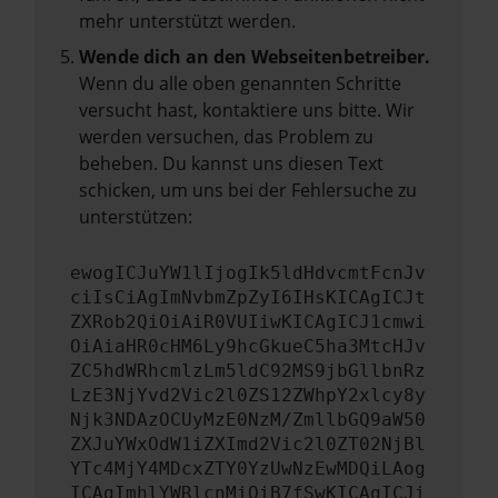
mehr unterstützt werden.
Wende dich an den Webseitenbetreiber.
Wenn du alle oben genannten Schritte
versucht hast, kontaktiere uns bitte. Wir
werden versuchen, das Problem zu
beheben. Du kannst uns diesen Text
schicken, um uns bei der Fehlersuche zu
unterstützen:
ewogICJuYW1lIjogIk5ldHdvcmtFcnJv
ciIsCiAgImNvbmZpZyI6IHsKICAgICJt
ZXRob2QiOiAiR0VUIiwKICAgICJ1cmwi
OiAiaHR0cHM6Ly9hcGkueC5ha3MtcHJv
ZC5hdWRhcmlzLm5ldC92MS9jbGllbnRz
LzE3NjYvd2Vic2l0ZS12ZWhpY2xlcy8y
Njk3NDAzOCUyMzE0NzM/ZmllbGQ9aW50
ZXJuYWxOdW1iZXImd2Vic2l0ZT02NjBl
YTc4MjY4MDcxZTY0YzUwNzEwMDQiLAog
ICAgImhlYWRlcnMiOiB7fSwKICAgICJi