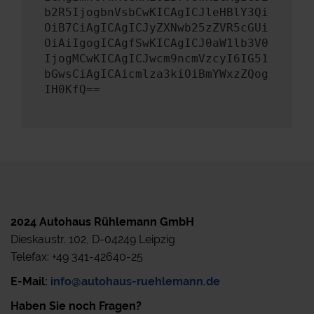
b2R5IjogbnVsbCwKICAgICJleHBlY3Qi
OiB7CiAgICAgICJyZXNwb25zZVR5cGUi
OiAiIgogICAgfSwKICAgICJ0aW1lb3V0
IjogMCwKICAgICJwcm9ncmVzcyI6IG51
bGwsCiAgICAicmlza3kiOiBmYWxzZQog
IH0KfQ==
2024 Autohaus Rühlemann GmbH
Dieskaustr. 102, D-04249 Leipzig
Telefax: +49 341-42640-25
E-Mail:
info@autohaus-ruehlemann.de
Haben Sie noch Fragen?