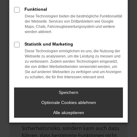
Internetverbindung.
Funktional
Laden andere Webseiten, zum Beispiel
Diese Technologien bieten die bestmögliche Funktionalität
deine Suchmaschine?
der Webseite. Services von Drittanbietern wie Google
Prüfe deine Browsererweiterungen.
Maps, Chats, Fahrzeugbewertungssystem und weitere
werden aktiviert.
Manche Erweiterungen, wie Werbeblocker,
können das Laden bestimmter Seiten
Statistik und Marketing
verhindern. Funktioniert die Seite in einem
Diese Technologien ermöglichen es uns, die Nutzung der
anderen Browser oder in einem privaten
Webseite zu analysieren, um die Leistung zu messen und
zu verbessern. Zudem werden Technologien eingesetzt,
Fenster?
die von dritten Werbetreibenden verwendet werden, um
Sie auf anderen Webseiten zu verfolgen und um Anzeigen
Starte dein Gerät neu.
zu schalten, die für Ihre Interessen relevant sind.
Das kann manchmal helfen,
vorübergehende Probleme zu beheben.
Speichern
Stelle sicher, dass dein Browser und dein
Optionale Cookies ablehnen
Betriebssystem auf dem neuesten Stand
sind.
Alle akzeptieren
Veraltete Software birgt nicht nur ein
Sicherheitsrisiko, sondern kann auch dazu
führen, dass bestimmte Funktionen nicht