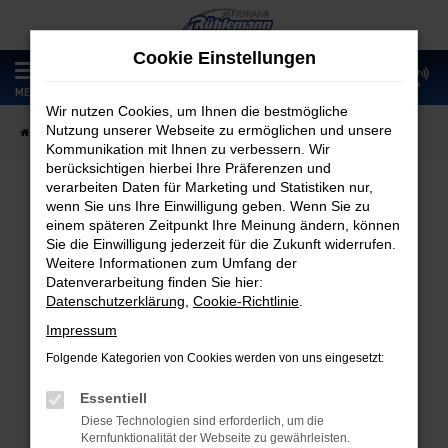
Zum
Hauptinhalt
Cookie Einstellungen
springen
0
MENÜ
Wir nutzen Cookies, um Ihnen die bestmögliche
Nutzung unserer Webseite zu ermöglichen und unsere
Startseite
Fahrzeugangebote
Fahrzeugmarkt
Kommunikation mit Ihnen zu verbessern. Wir
berücksichtigen hierbei Ihre Präferenzen und
verarbeiten Daten für Marketing und Statistiken nur,
wenn Sie uns Ihre Einwilligung geben. Wenn Sie zu
Fahrzeugmarkt
einem späteren Zeitpunkt Ihre Meinung ändern, können
Sie die Einwilligung jederzeit für die Zukunft widerrufen.
Weitere Informationen zum Umfang der
Datenverarbeitung finden Sie hier:
Datenschutzerklärung
,
Cookie-Richtlinie
.
Fehler: Network Error
Impressum
Folgende Kategorien von Cookies werden von uns eingesetzt:
Beim Laden ist ein Fehler aufgetreten.
Hier sind ein paar Tipps, die dir helfen können:
Essentiell
Diese Technologien sind erforderlich, um die
Überprüfe deine Firewall und deine
Kernfunktionalität der Webseite zu gewährleisten.