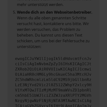
mehr unterstützt werden.
Wende dich an den Webseitenbetreiber.
Wenn du alle oben genannten Schritte
versucht hast, kontaktiere uns bitte. Wir
werden versuchen, das Problem zu
beheben. Du kannst uns diesen Text
schicken, um uns bei der Fehlersuche zu
unterstützen:
ewogICJuYW1lIjogIk5ldHdvcmtFcnJv
ciIsCiAgImNvbmZpZyI6IHsKICAgICJt
ZXRob2QiOiAiR0VUIiwKICAgICJ1cmwi
OiAiaHR0cHM6Ly9hcGkueC5ha3MtcHJv
ZC5hdWRhcmlzLm5ldC92MS9jbGllbnRz
LzE3NjYvd2Vic2l0ZS12ZWhpY2xlcy9H
V1YxMTQwJTIzMjMzMT9maWVsZD1pbnRl
cm5hbE51bWJlciZ3ZWJzaXRlPTY2MGVh
NzgyNjgwNzFlNjRjNTA3MTAwNCIsCiAg
ICAiaGVhZGVycyI6IHt9LAogICAgImJv