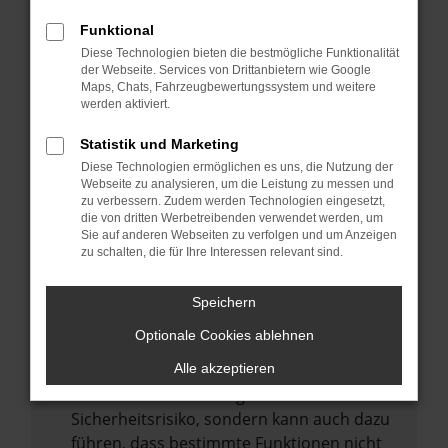
Internetverbindung.
Funktional
Laden andere Webseiten, zum Beispiel
Diese Technologien bieten die bestmögliche Funktionalität
deine Suchmaschine?
der Webseite. Services von Drittanbietern wie Google
Prüfe deine Browsererweiterungen.
Maps, Chats, Fahrzeugbewertungssystem und weitere
werden aktiviert.
Manche Erweiterungen, wie Werbeblocker,
können das Laden bestimmter Seiten
Statistik und Marketing
verhindern. Funktioniert die Seite in einem
Diese Technologien ermöglichen es uns, die Nutzung der
anderen Browser oder in einem privaten
Webseite zu analysieren, um die Leistung zu messen und
zu verbessern. Zudem werden Technologien eingesetzt,
Fenster?
die von dritten Werbetreibenden verwendet werden, um
Sie auf anderen Webseiten zu verfolgen und um Anzeigen
Starte dein Gerät neu.
zu schalten, die für Ihre Interessen relevant sind.
Das kann manchmal helfen,
vorübergehende Probleme zu beheben.
Speichern
Stelle sicher, dass dein Browser und dein
Optionale Cookies ablehnen
Betriebssystem auf dem neuesten Stand
sind.
Alle akzeptieren
Veraltete Software birgt nicht nur ein
Sicherheitsrisiko, sondern kann auch dazu
führen, dass bestimmte Funktionen nicht