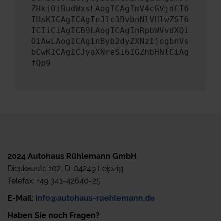
ZHkiOiBudWxsLAogICAgImV4cGVjdCI6
IHsKICAgICAgInJlc3BvbnNlVHlwZSI6
ICIiCiAgICB9LAogICAgInRpbWVvdXQi
OiAwLAogICAgInByb2dyZXNzIjogbnVs
bCwKICAgICJyaXNreSI6IGZhbHNlCiAg
fQp9
2024 Autohaus Rühlemann GmbH
Dieskaustr. 102, D-04249 Leipzig
Telefax: +49 341-42640-25
E-Mail:
info@autohaus-ruehlemann.de
Haben Sie noch Fragen?