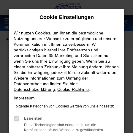
Zum
Hauptinhalt
Cookie Einstellungen
springen
0
MENÜ
Wir nutzen Cookies, um Ihnen die bestmögliche
Nutzung unserer Webseite zu ermöglichen und unsere
Startseite
Fahrzeugangebote
Fahrzeugmarkt
Kommunikation mit Ihnen zu verbessern. Wir
berücksichtigen hierbei Ihre Präferenzen und
verarbeiten Daten für Marketing und Statistiken nur,
wenn Sie uns Ihre Einwilligung geben. Wenn Sie zu
Fahrzeugmarkt
einem späteren Zeitpunkt Ihre Meinung ändern, können
Sie die Einwilligung jederzeit für die Zukunft widerrufen.
Weitere Informationen zum Umfang der
Datenverarbeitung finden Sie hier:
Datenschutzerklärung
,
Cookie-Richtlinie
.
Fehler: Network Error
Impressum
Folgende Kategorien von Cookies werden von uns eingesetzt:
Beim Laden ist ein Fehler aufgetreten.
Hier sind ein paar Tipps, die dir helfen können:
Essentiell
Diese Technologien sind erforderlich, um die
Überprüfe deine Firewall und deine
Kernfunktionalität der Webseite zu gewährleisten.