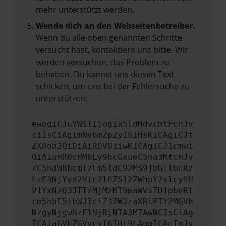
mehr unterstützt werden.
Wende dich an den Webseitenbetreiber.
Wenn du alle oben genannten Schritte
versucht hast, kontaktiere uns bitte. Wir
werden versuchen, das Problem zu
beheben. Du kannst uns diesen Text
schicken, um uns bei der Fehlersuche zu
unterstützen:
ewogICJuYW1lIjogIk5ldHdvcmtFcnJv
ciIsCiAgImNvbmZpZyI6IHsKICAgICJt
ZXRob2QiOiAiR0VUIiwKICAgICJ1cmwi
OiAiaHR0cHM6Ly9hcGkueC5ha3MtcHJv
ZC5hdWRhcmlzLm5ldC92MS9jbGllbnRz
LzE3NjYvd2Vic2l0ZS12ZWhpY2xlcy9H
V1YxNzQ3JTIzMjMzMT9maWVsZD1pbnRl
cm5hbE51bWJlciZ3ZWJzaXRlPTY2MGVh
NzgyNjgwNzFlNjRjNTA3MTAwNCIsCiAg
ICAiaGVhZGVycyI6IHt9LAogICAgImJv