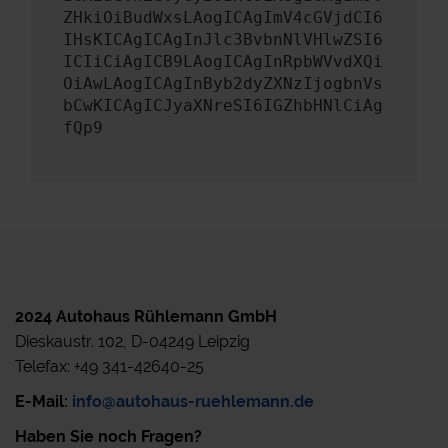
ZHkiOiBudWxsLAogICAgImV4cGVjdCI6
IHsKICAgICAgInJlc3BvbnNlVHlwZSI6
ICIiCiAgICB9LAogICAgInRpbWVvdXQi
OiAwLAogICAgInByb2dyZXNzIjogbnVs
bCwKICAgICJyaXNreSI6IGZhbHNlCiAg
fQp9
2024 Autohaus Rühlemann GmbH
Dieskaustr. 102, D-04249 Leipzig
Telefax: +49 341-42640-25
E-Mail:
info@autohaus-ruehlemann.de
Haben Sie noch Fragen?