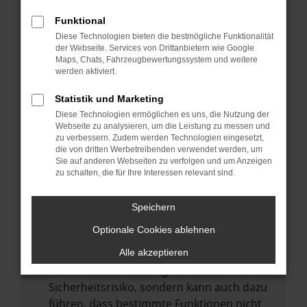
Internetverbindung.
Funktional
Laden andere Webseiten, zum Beispiel
Diese Technologien bieten die bestmögliche Funktionalität
deine Suchmaschine?
der Webseite. Services von Drittanbietern wie Google
Prüfe deine Browsererweiterungen.
Maps, Chats, Fahrzeugbewertungssystem und weitere
werden aktiviert.
Manche Erweiterungen, wie Werbeblocker,
können das Laden bestimmter Seiten
Statistik und Marketing
verhindern. Funktioniert die Seite in einem
Diese Technologien ermöglichen es uns, die Nutzung der
anderen Browser oder in einem privaten
Webseite zu analysieren, um die Leistung zu messen und
zu verbessern. Zudem werden Technologien eingesetzt,
Fenster?
die von dritten Werbetreibenden verwendet werden, um
Sie auf anderen Webseiten zu verfolgen und um Anzeigen
Starte dein Gerät neu.
zu schalten, die für Ihre Interessen relevant sind.
Das kann manchmal helfen,
vorübergehende Probleme zu beheben.
Speichern
Stelle sicher, dass dein Browser und dein
Optionale Cookies ablehnen
Betriebssystem auf dem neuesten Stand
sind.
Alle akzeptieren
Veraltete Software birgt nicht nur ein
Sicherheitsrisiko, sondern kann auch dazu
führen, dass bestimmte Funktionen nicht