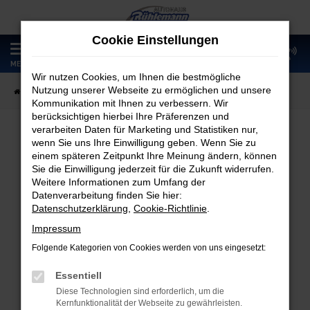
Zum
Hauptinhalt
Cookie Einstellungen
springen
0
MENÜ
Wir nutzen Cookies, um Ihnen die bestmögliche
Nutzung unserer Webseite zu ermöglichen und unsere
Startseite
Fahrzeugangebote
Fahrzeugmarkt
Kommunikation mit Ihnen zu verbessern. Wir
berücksichtigen hierbei Ihre Präferenzen und
verarbeiten Daten für Marketing und Statistiken nur,
wenn Sie uns Ihre Einwilligung geben. Wenn Sie zu
Fahrzeugmarkt
einem späteren Zeitpunkt Ihre Meinung ändern, können
Sie die Einwilligung jederzeit für die Zukunft widerrufen.
Weitere Informationen zum Umfang der
Datenverarbeitung finden Sie hier:
Datenschutzerklärung
,
Cookie-Richtlinie
.
Fehler: Network Error
Impressum
Folgende Kategorien von Cookies werden von uns eingesetzt:
Beim Laden ist ein Fehler aufgetreten.
Hier sind ein paar Tipps, die dir helfen können:
Essentiell
Diese Technologien sind erforderlich, um die
Überprüfe deine Firewall und deine
Kernfunktionalität der Webseite zu gewährleisten.