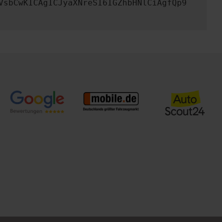
VsbCwKICAgICJyaXNreSI6IGZhbHNlCiAgfQp9