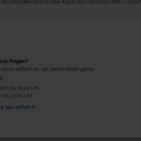
CAgInRpbWVvdXQiOiAwLAogICAgInByb2dyZXNzIjogbn
och Fragen?
 doch einfach an, wir stehen Ihnen gerne
g.
0 Uhr bis 18.00 Uhr
r bis 13.00 Uhr
49 341-42640-0