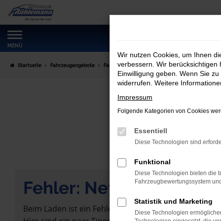
Zum
Hauptinhalt
springen
MENÜ
Wir nutzen Cookies, um Ihnen d
verbessern. Wir berücksichtigen 
Startseite
Fahrzeugangebote
Fahrzeugmarkt
Einwilligung geben. Wenn Sie zu 
widerrufen. Weitere Information
Impressum
Folgende Kategorien von Cookies werd
Essentiell
Diese Technologien sind erforde
Funktional
Diese Technologien bieten die b
Fehler: Network Error
Fahrzeugbewertungssystem und w
Statistik und Marketing
Beim Laden ist ein Fehler aufgetreten.
Diese Technologien ermöglichen