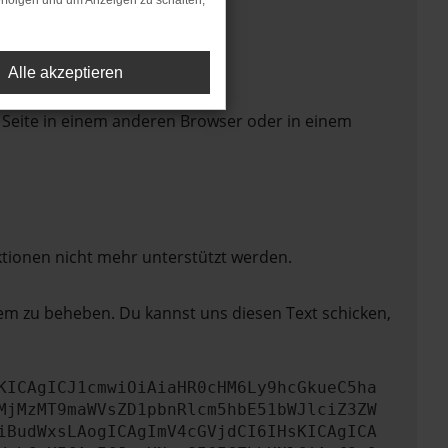
rfolgen und um Anzeigen zu schalten,
Alle akzeptieren
 Seite in einem anderen Browser oder in einem
ktionen nicht mehr unterstützt werden.
lem zu beheben. Du kannst uns diesen Text schicken,
KICAgICJ1cmwiOiAiaHR0cHM6Ly9hcGkueC5ha
MjMzMT9maWVsZD1pbnRlcm5hbE51bWJlciZ3ZW
iBudWxsLAogICAgImV4cGVjdCI6IHsKICAgICA