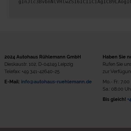
gInJlc3BvbnNlVHlwZSI6ICIiCiAgICB9LAogI
2024 Autohaus Rühlemann GmbH
Haben Sie n
Dieskaustr. 102, D-04249 Leipzig
Rufen Sie uns
Telefax: +49 341-42640-25
zur Verfügun
E-Mail:
info@autohaus-ruehlemann.de
Mo.- Fr.: 7.0
Sa.: 08.00 Uh
Bis gleich!
+