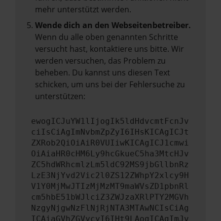
mehr unterstützt werden.
Wende dich an den Webseitenbetreiber.
Wenn du alle oben genannten Schritte
versucht hast, kontaktiere uns bitte. Wir
werden versuchen, das Problem zu
beheben. Du kannst uns diesen Text
schicken, um uns bei der Fehlersuche zu
unterstützen:
ewogICJuYW1lIjogIk5ldHdvcmtFcnJv
ciIsCiAgImNvbmZpZyI6IHsKICAgICJt
ZXRob2QiOiAiR0VUIiwKICAgICJ1cmwi
OiAiaHR0cHM6Ly9hcGkueC5ha3MtcHJv
ZC5hdWRhcmlzLm5ldC92MS9jbGllbnRz
LzE3NjYvd2Vic2l0ZS12ZWhpY2xlcy9H
V1Y0MjMwJTIzMjMzMT9maWVsZD1pbnRl
cm5hbE51bWJlciZ3ZWJzaXRlPTY2MGVh
NzgyNjgwNzFlNjRjNTA3MTAwNCIsCiAg
ICAiaGVhZGVycyI6IHt9LAogICAgImJv