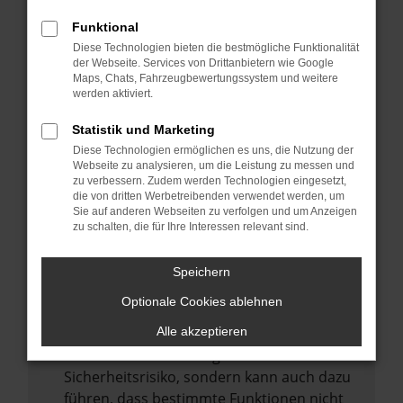
Internetverbindung.
Funktional
Laden andere Webseiten, zum Beispiel
Diese Technologien bieten die bestmögliche Funktionalität
deine Suchmaschine?
der Webseite. Services von Drittanbietern wie Google
Prüfe deine Browsererweiterungen.
Maps, Chats, Fahrzeugbewertungssystem und weitere
werden aktiviert.
Manche Erweiterungen, wie Werbeblocker,
können das Laden bestimmter Seiten
Statistik und Marketing
verhindern. Funktioniert die Seite in einem
Diese Technologien ermöglichen es uns, die Nutzung der
anderen Browser oder in einem privaten
Webseite zu analysieren, um die Leistung zu messen und
zu verbessern. Zudem werden Technologien eingesetzt,
Fenster?
die von dritten Werbetreibenden verwendet werden, um
Sie auf anderen Webseiten zu verfolgen und um Anzeigen
Starte dein Gerät neu.
zu schalten, die für Ihre Interessen relevant sind.
Das kann manchmal helfen,
vorübergehende Probleme zu beheben.
Speichern
Stelle sicher, dass dein Browser und dein
Optionale Cookies ablehnen
Betriebssystem auf dem neuesten Stand
sind.
Alle akzeptieren
Veraltete Software birgt nicht nur ein
Sicherheitsrisiko, sondern kann auch dazu
führen, dass bestimmte Funktionen nicht