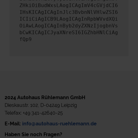
ZHkiOiBudWxsLAogICAgImV4cGVjdCI6
IHsKICAgICAgInJlc3BvbnNlVHlwZSI6
ICIiCiAgICB9LAogICAgInRpbWVvdXQi
OiAwLAogICAgInByb2dyZXNzIjogbnVs
bCwKICAgICJyaXNreSI6IGZhbHNlCiAg
fQp9
2024 Autohaus Rühlemann GmbH
Dieskaustr. 102, D-04249 Leipzig
Telefax: +49 341-42640-25
E-Mail:
info@autohaus-ruehlemann.de
Haben Sie noch Fragen?