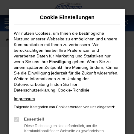
Zum
Hauptinhalt
Cookie Einstellungen
springen
0
MENÜ
Wir nutzen Cookies, um Ihnen die bestmögliche
Nutzung unserer Webseite zu ermöglichen und unsere
Startseite
Fahrzeugangebote
Fahrzeugmarkt
Kommunikation mit Ihnen zu verbessern. Wir
berücksichtigen hierbei Ihre Präferenzen und
verarbeiten Daten für Marketing und Statistiken nur,
wenn Sie uns Ihre Einwilligung geben. Wenn Sie zu
Fahrzeugmarkt
einem späteren Zeitpunkt Ihre Meinung ändern, können
Sie die Einwilligung jederzeit für die Zukunft widerrufen.
Weitere Informationen zum Umfang der
Datenverarbeitung finden Sie hier:
Datenschutzerklärung
,
Cookie-Richtlinie
.
Fehler: Network Error
Impressum
Folgende Kategorien von Cookies werden von uns eingesetzt:
Beim Laden ist ein Fehler aufgetreten.
Hier sind ein paar Tipps, die dir helfen können:
Essentiell
Diese Technologien sind erforderlich, um die
Überprüfe deine Firewall und deine
Kernfunktionalität der Webseite zu gewährleisten.