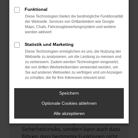
Internetverbindung.
Funktional
Laden andere Webseiten, zum Beispiel
Diese Technologien bieten die bestmögliche Funktionalität
deine Suchmaschine?
der Webseite. Services von Drittanbietern wie Google
Prüfe deine Browsererweiterungen.
Maps, Chats, Fahrzeugbewertungssystem und weitere
werden aktiviert.
Manche Erweiterungen, wie Werbeblocker,
können das Laden bestimmter Seiten
Statistik und Marketing
verhindern. Funktioniert die Seite in einem
Diese Technologien ermöglichen es uns, die Nutzung der
anderen Browser oder in einem privaten
Webseite zu analysieren, um die Leistung zu messen und
zu verbessern. Zudem werden Technologien eingesetzt,
Fenster?
die von dritten Werbetreibenden verwendet werden, um
Sie auf anderen Webseiten zu verfolgen und um Anzeigen
Starte dein Gerät neu.
zu schalten, die für Ihre Interessen relevant sind.
Das kann manchmal helfen,
vorübergehende Probleme zu beheben.
Speichern
Stelle sicher, dass dein Browser und dein
Optionale Cookies ablehnen
Betriebssystem auf dem neuesten Stand
sind.
Alle akzeptieren
Veraltete Software birgt nicht nur ein
Sicherheitsrisiko, sondern kann auch dazu
führen, dass bestimmte Funktionen nicht