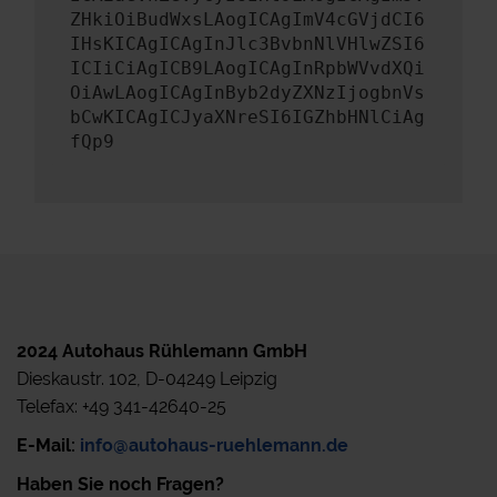
ZHkiOiBudWxsLAogICAgImV4cGVjdCI6
IHsKICAgICAgInJlc3BvbnNlVHlwZSI6
ICIiCiAgICB9LAogICAgInRpbWVvdXQi
OiAwLAogICAgInByb2dyZXNzIjogbnVs
bCwKICAgICJyaXNreSI6IGZhbHNlCiAg
fQp9
2024 Autohaus Rühlemann GmbH
Dieskaustr. 102, D-04249 Leipzig
Telefax: +49 341-42640-25
E-Mail:
info@autohaus-ruehlemann.de
Haben Sie noch Fragen?