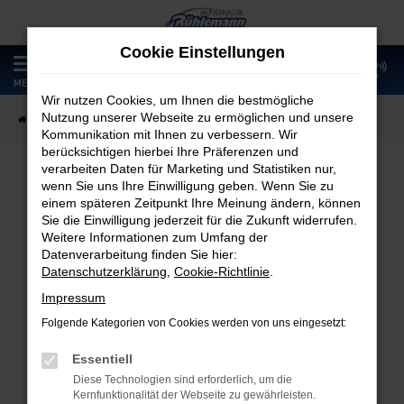
Zum
Hauptinhalt
Cookie Einstellungen
springen
0
MENÜ
Wir nutzen Cookies, um Ihnen die bestmögliche
Nutzung unserer Webseite zu ermöglichen und unsere
Startseite
Fahrzeugangebote
Fahrzeugmarkt
Kommunikation mit Ihnen zu verbessern. Wir
berücksichtigen hierbei Ihre Präferenzen und
verarbeiten Daten für Marketing und Statistiken nur,
wenn Sie uns Ihre Einwilligung geben. Wenn Sie zu
Fahrzeugmarkt
einem späteren Zeitpunkt Ihre Meinung ändern, können
Sie die Einwilligung jederzeit für die Zukunft widerrufen.
Weitere Informationen zum Umfang der
Datenverarbeitung finden Sie hier:
Datenschutzerklärung
,
Cookie-Richtlinie
.
Fehler: Network Error
Impressum
Folgende Kategorien von Cookies werden von uns eingesetzt:
Beim Laden ist ein Fehler aufgetreten.
Hier sind ein paar Tipps, die dir helfen können:
Essentiell
Diese Technologien sind erforderlich, um die
Überprüfe deine Firewall und deine
Kernfunktionalität der Webseite zu gewährleisten.