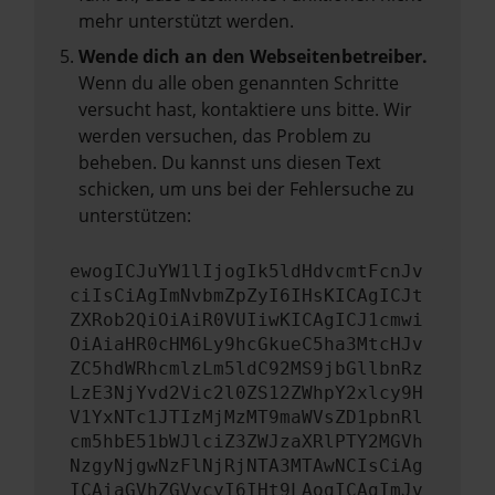
mehr unterstützt werden.
Wende dich an den Webseitenbetreiber.
Wenn du alle oben genannten Schritte
versucht hast, kontaktiere uns bitte. Wir
werden versuchen, das Problem zu
beheben. Du kannst uns diesen Text
schicken, um uns bei der Fehlersuche zu
unterstützen:
ewogICJuYW1lIjogIk5ldHdvcmtFcnJv
ciIsCiAgImNvbmZpZyI6IHsKICAgICJt
ZXRob2QiOiAiR0VUIiwKICAgICJ1cmwi
OiAiaHR0cHM6Ly9hcGkueC5ha3MtcHJv
ZC5hdWRhcmlzLm5ldC92MS9jbGllbnRz
LzE3NjYvd2Vic2l0ZS12ZWhpY2xlcy9H
V1YxNTc1JTIzMjMzMT9maWVsZD1pbnRl
cm5hbE51bWJlciZ3ZWJzaXRlPTY2MGVh
NzgyNjgwNzFlNjRjNTA3MTAwNCIsCiAg
ICAiaGVhZGVycyI6IHt9LAogICAgImJv