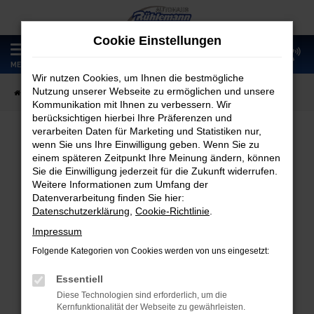
Zum
Hauptinhalt
Cookie Einstellungen
springen
0
MENÜ
Wir nutzen Cookies, um Ihnen die bestmögliche
Nutzung unserer Webseite zu ermöglichen und unsere
Startseite
Fahrzeugangebote
Fahrzeugmarkt
Kommunikation mit Ihnen zu verbessern. Wir
berücksichtigen hierbei Ihre Präferenzen und
verarbeiten Daten für Marketing und Statistiken nur,
wenn Sie uns Ihre Einwilligung geben. Wenn Sie zu
Fahrzeugmarkt
einem späteren Zeitpunkt Ihre Meinung ändern, können
Sie die Einwilligung jederzeit für die Zukunft widerrufen.
Weitere Informationen zum Umfang der
Datenverarbeitung finden Sie hier:
Datenschutzerklärung
,
Cookie-Richtlinie
.
Fehler: Network Error
Impressum
Folgende Kategorien von Cookies werden von uns eingesetzt:
Beim Laden ist ein Fehler aufgetreten.
Hier sind ein paar Tipps, die dir helfen können:
Essentiell
Diese Technologien sind erforderlich, um die
Überprüfe deine Firewall und deine
Kernfunktionalität der Webseite zu gewährleisten.