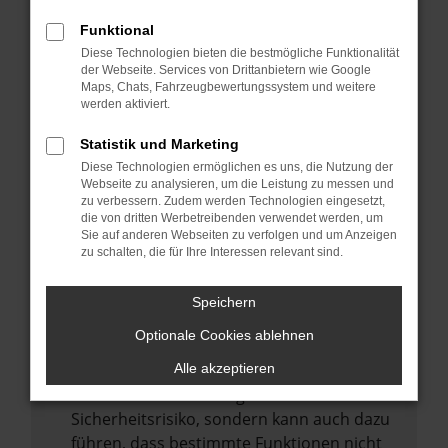
Internetverbindung.
Funktional
Laden andere Webseiten, zum Beispiel
Diese Technologien bieten die bestmögliche Funktionalität
deine Suchmaschine?
der Webseite. Services von Drittanbietern wie Google
Prüfe deine Browsererweiterungen.
Maps, Chats, Fahrzeugbewertungssystem und weitere
werden aktiviert.
Manche Erweiterungen, wie Werbeblocker,
können das Laden bestimmter Seiten
Statistik und Marketing
verhindern. Funktioniert die Seite in einem
Diese Technologien ermöglichen es uns, die Nutzung der
anderen Browser oder in einem privaten
Webseite zu analysieren, um die Leistung zu messen und
zu verbessern. Zudem werden Technologien eingesetzt,
Fenster?
die von dritten Werbetreibenden verwendet werden, um
Sie auf anderen Webseiten zu verfolgen und um Anzeigen
Starte dein Gerät neu.
zu schalten, die für Ihre Interessen relevant sind.
Das kann manchmal helfen,
vorübergehende Probleme zu beheben.
Speichern
Stelle sicher, dass dein Browser und dein
Optionale Cookies ablehnen
Betriebssystem auf dem neuesten Stand
sind.
Alle akzeptieren
Veraltete Software birgt nicht nur ein
Sicherheitsrisiko, sondern kann auch dazu
führen, dass bestimmte Funktionen nicht