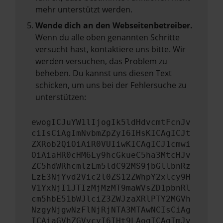
mehr unterstützt werden.
Wende dich an den Webseitenbetreiber.
Wenn du alle oben genannten Schritte
versucht hast, kontaktiere uns bitte. Wir
werden versuchen, das Problem zu
beheben. Du kannst uns diesen Text
schicken, um uns bei der Fehlersuche zu
unterstützen:
ewogICJuYW1lIjogIk5ldHdvcmtFcnJv
ciIsCiAgImNvbmZpZyI6IHsKICAgICJt
ZXRob2QiOiAiR0VUIiwKICAgICJ1cmwi
OiAiaHR0cHM6Ly9hcGkueC5ha3MtcHJv
ZC5hdWRhcmlzLm5ldC92MS9jbGllbnRz
LzE3NjYvd2Vic2l0ZS12ZWhpY2xlcy9H
V1YxNjI1JTIzMjMzMT9maWVsZD1pbnRl
cm5hbE51bWJlciZ3ZWJzaXRlPTY2MGVh
NzgyNjgwNzFlNjRjNTA3MTAwNCIsCiAg
ICAiaGVhZGVycyI6IHt9LAogICAgImJv