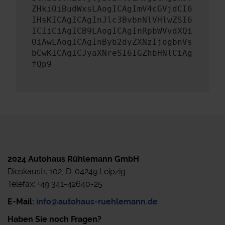
ZHkiOiBudWxsLAogICAgImV4cGVjdCI6
IHsKICAgICAgInJlc3BvbnNlVHlwZSI6
ICIiCiAgICB9LAogICAgInRpbWVvdXQi
OiAwLAogICAgInByb2dyZXNzIjogbnVs
bCwKICAgICJyaXNreSI6IGZhbHNlCiAg
fQp9
2024 Autohaus Rühlemann GmbH
Dieskaustr. 102, D-04249 Leipzig
Telefax: +49 341-42640-25
E-Mail:
info@autohaus-ruehlemann.de
Haben Sie noch Fragen?